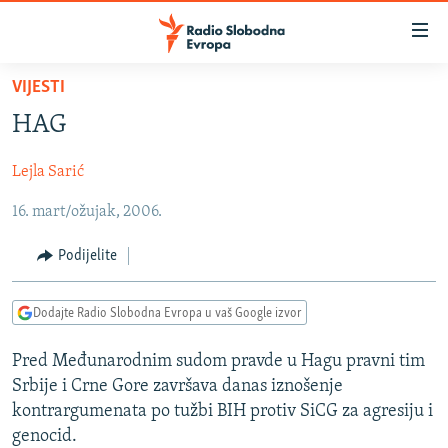
Dostupni
linkovi
Pređite
VIJESTI
na
VIJESTI
HAG
glavni
BOSNA I HERCEGOVINA
sadržaj
Lejla Sarić
SRBIJA
Pređite
na
16. mart/ožujak, 2006.
KOSOVO
glavnu
CRNA GORA
navigaciju
Podijelite
Pređite
VIZUELNO
na
Dodajte Radio Slobodna Evropa u vaš Google izvor
PODCASTI
VIDEO
pretragu
RAT U UKRAJINI
FOTOGALERIJE
Pred Međunarodnim sudom pravde u Hagu pravni tim
Srbije i Crne Gore završava danas iznošenje
KINA NA BALKANU
INFOGRAFIKE
kontrargumenata po tužbi BIH protiv SiCG za agresiju i
RSE PRIČE IZ SVIJETA
genocid.