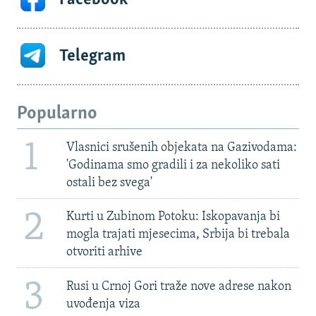
Telegram
Popularno
1
Vlasnici srušenih objekata na Gazivodama:
'Godinama smo gradili i za nekoliko sati
ostali bez svega'
2
Kurti u Zubinom Potoku: Iskopavanja bi
mogla trajati mjesecima, Srbija bi trebala
otvoriti arhive
3
Rusi u Crnoj Gori traže nove adrese nakon
uvođenja viza