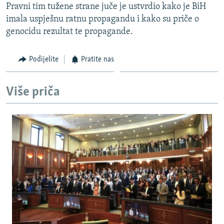
Pravni tim tužene strane juče je ustvrdio kako je BiH
ISPRIČAJ MI
imala uspješnu ratnu propagandu i kako su priče o
DNEVNO@RSE
genocidu rezultat te propagande.
SPECIJALI RSE
Podijelite
Pratite nas
VIŠE OD NASLOVA
PRATITE NAS
GENOCID U SREBRENICI
Više priča
POPLAVE I KLIZIŠTA U BIH 2024.
TV LIBERTY
Sve RFE/RL stranice
POST SCRIPTUM
MOJA EVROPA
TRI DECENIJE OD RATA U BIH
SVE KARTE DEJTONA
NASTANAK I RASPAD JUGOSLAVIJE