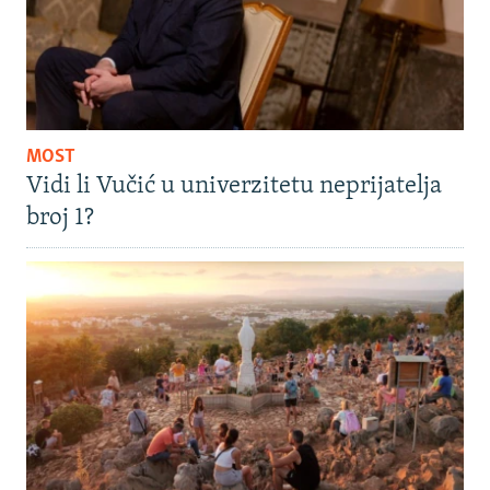
MOST
Vidi li Vučić u univerzitetu neprijatelja
broj 1?