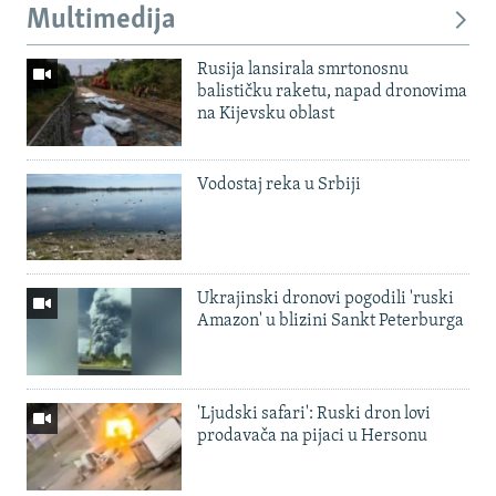
Multimedija
Rusija lansirala smrtonosnu
balističku raketu, napad dronovima
na Kijevsku oblast
Vodostaj reka u Srbiji
Ukrajinski dronovi pogodili 'ruski
Amazon' u blizini Sankt Peterburga
'Ljudski safari': Ruski dron lovi
prodavača na pijaci u Hersonu