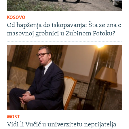
KOSOVO
Od hapšenja do iskopavanja: Šta se zna o
masovnoj grobnici u Zubinom Potoku?
MOST
Vidi li Vučić u univerzitetu neprijatelja