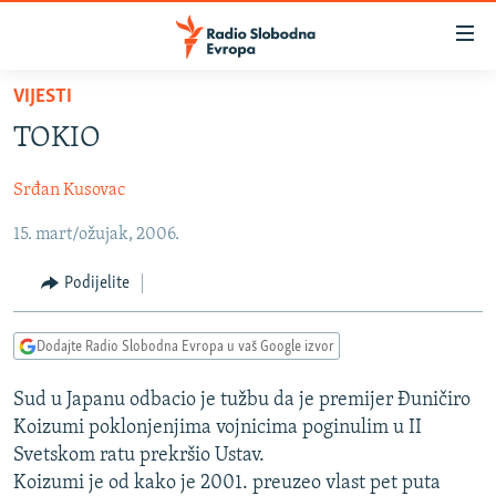
Dostupni
linkovi
Pređite
VIJESTI
na
VIJESTI
TOKIO
glavni
BOSNA I HERCEGOVINA
sadržaj
Srđan Kusovac
SRBIJA
Pređite
na
15. mart/ožujak, 2006.
KOSOVO
glavnu
CRNA GORA
navigaciju
Podijelite
Pređite
VIZUELNO
na
Dodajte Radio Slobodna Evropa u vaš Google izvor
PODCASTI
VIDEO
pretragu
RAT U UKRAJINI
FOTOGALERIJE
Sud u Japanu odbacio je tužbu da je premijer Đuničiro
Koizumi poklonjenjima vojnicima poginulim u II
KINA NA BALKANU
INFOGRAFIKE
Svetskom ratu prekršio Ustav.
RSE PRIČE IZ SVIJETA
Koizumi je od kako je 2001. preuzeo vlast pet puta