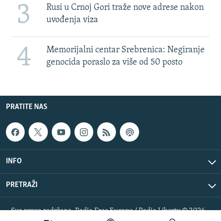
3
Rusi u Crnoj Gori traže nove adrese nakon
uvođenja viza
4
Memorijalni centar Srebrenica: Negiranje
genocida poraslo za više od 50 posto
PRATITE NAS
INFO
PRETRAŽI
Sva prava zadržana. Radio Free Europe / Radio Liberty © 2026
RFE/RL, Inc.