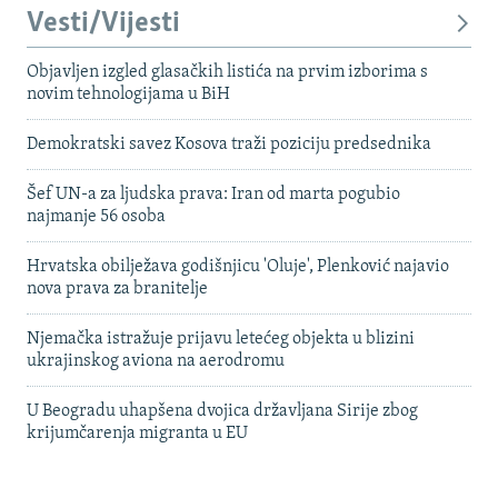
Vesti/Vijesti
Objavljen izgled glasačkih listića na prvim izborima s
novim tehnologijama u BiH
Demokratski savez Kosova traži poziciju predsednika
Šef UN-a za ljudska prava: Iran od marta pogubio
najmanje 56 osoba
Hrvatska obilježava godišnjicu 'Oluje', Plenković najavio
nova prava za branitelje
Njemačka istražuje prijavu letećeg objekta u blizini
ukrajinskog aviona na aerodromu
U Beogradu uhapšena dvojica državljana Sirije zbog
krijumčarenja migranta u EU