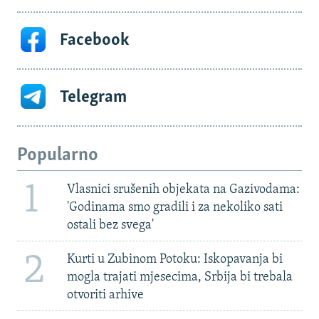
Facebook
Telegram
Popularno
1
Vlasnici srušenih objekata na Gazivodama:
'Godinama smo gradili i za nekoliko sati
ostali bez svega'
2
Kurti u Zubinom Potoku: Iskopavanja bi
mogla trajati mjesecima, Srbija bi trebala
otvoriti arhive