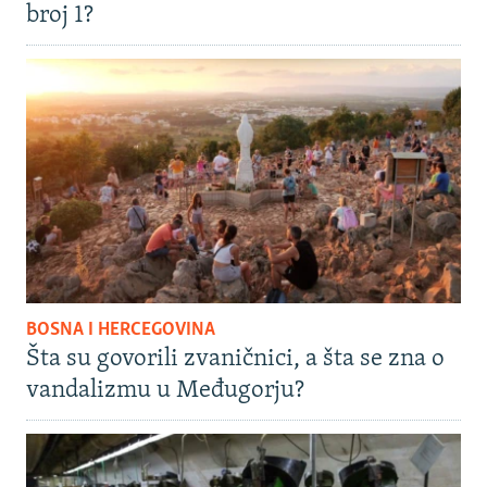
broj 1?
BOSNA I HERCEGOVINA
Šta su govorili zvaničnici, a šta se zna o
vandalizmu u Međugorju?