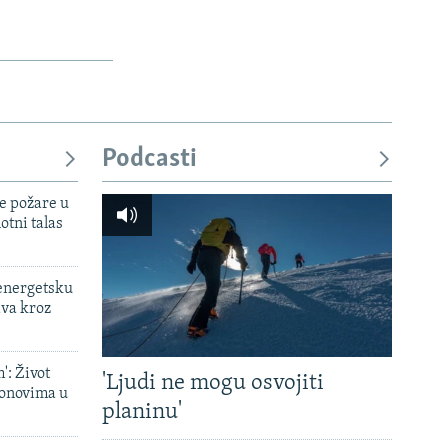
Podcasti
e požare u
otni talas
 energetsku
ava kroz
': Život
'Ljudi ne mogu osvojiti
onovima u
planinu'