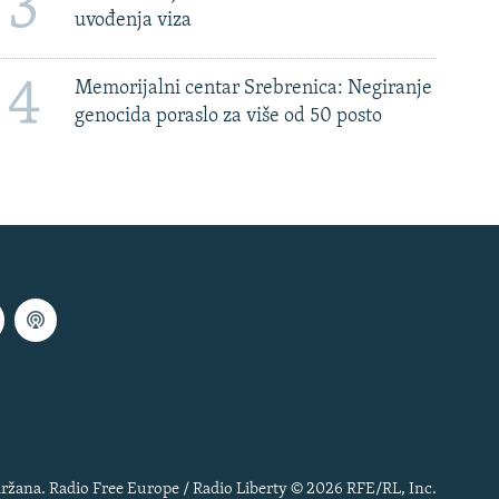
3
uvođenja viza
4
Memorijalni centar Srebrenica: Negiranje
genocida poraslo za više od 50 posto
ržana. Radio Free Europe / Radio Liberty © 2026 RFE/RL, Inc.