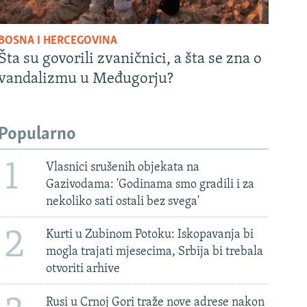
BOSNA I HERCEGOVINA
Šta su govorili zvaničnici, a šta se zna o
vandalizmu u Međugorju?
Popularno
1
Vlasnici srušenih objekata na
Gazivodama: 'Godinama smo gradili i za
nekoliko sati ostali bez svega'
2
Kurti u Zubinom Potoku: Iskopavanja bi
mogla trajati mjesecima, Srbija bi trebala
otvoriti arhive
Rusi u Crnoj Gori traže nove adrese nakon