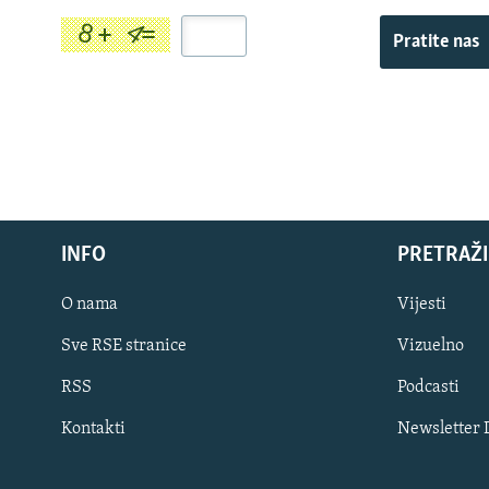
Pratite nas
INFO
PRETRAŽI
O nama
Vijesti
Sve RSE stranice
Vizuelno
PRATITE NAS
RSS
Podcasti
Kontakti
Newsletter
Sve RFE/RL stranice