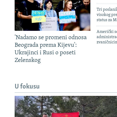
Tri poslani
visokog pr
status za M
Američki s
'Nadamo se promeni odnosa
administra
zvaničnici
Beograda prema Kijevu':
Ukrajinci i Rusi o poseti
Zelenskog
U fokusu