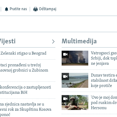
Pratite nas
Odštampaj
ijesti
Multimedija
Vatrogasci gas
Zelenski stigao u Beograd
Srbiji, dok topl
ne jenjava
taci pronađeni u trećoj
sovnoj grobnici u Zubinom
Dunav testira
stabilnost drž
koje protiče
konferencija o zastupljenosti
stitucijama BiH
'Ovo je moj dom
pod ruskim dr
na sjednica nastavlja se u
Hersonu
avni rok za Skupštinu Kosova
 ponoć