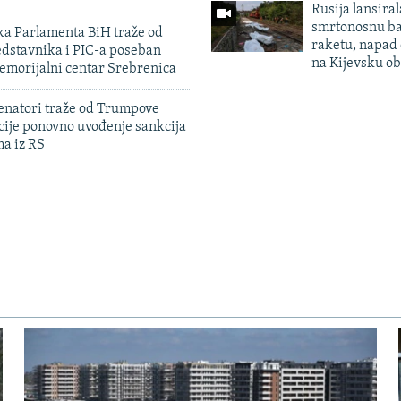
Rusija lansiral
smrtonosnu ba
ka Parlamenta BiH traže od
raketu, napad
edstavnika i PIC-a poseban
na Kijevsku ob
emorijalni centar Srebrenica
enatori traže od Trumpove
cije ponovno uvođenje sankcija
ma iz RS