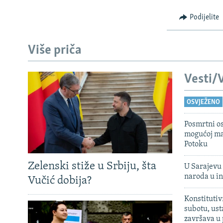
ISPRIČAJ MI
Podijelite
DNEVNO@RSE
SPECIJALI RSE
Više priča
VIŠE OD NASLOVA
GENOCID U SREBRENICI
Vesti/V
POPLAVE I KLIZIŠTA U BIH 2024.
OSVJEŽENO
TV LIBERTY
Posmrtni os
POST SCRIPTUM
mogućoj ma
Potoku
MOJA EVROPA
TRI DECENIJE OD RATA U BIH
Zelenski stiže u Srbiju, šta
U Sarajevu 
naroda u in
Vučić dobija?
SVE KARTE DEJTONA
NASTANAK I RASPAD JUGOSLAVIJE
Konstitutiv
subotu, ust
završava u