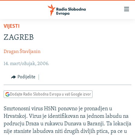
Dostupni
linkovi
Pređite
VIJESTI
na
VIJESTI
ZAGREB
glavni
BOSNA I HERCEGOVINA
sadržaj
Dragan Štavljanin
SRBIJA
Pređite
na
14. mart/ožujak, 2006.
KOSOVO
glavnu
CRNA GORA
navigaciju
Podijelite
Pređite
VIZUELNO
na
Dodajte Radio Slobodna Evropa u vaš Google izvor
PODCASTI
VIDEO
pretragu
RAT U UKRAJINI
FOTOGALERIJE
Smrtonosni virus H5N1 ponovno je pronadjen u
Hrvatskoj. Virus je identifikovan na jednom labudu na
KINA NA BALKANU
INFOGRAFIKE
podrucju Draza u rukavcu Dunava u Baranji. Ta lokacija
RSE PRIČE IZ SVIJETA
nije staniste labudova niti drugih divljih ptica, pa ce u