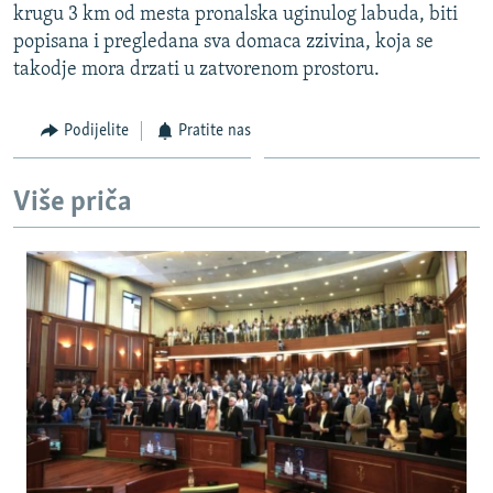
krugu 3 km od mesta pronalska uginulog labuda, biti
ISPRIČAJ MI
popisana i pregledana sva domaca zzivina, koja se
DNEVNO@RSE
takodje mora drzati u zatvorenom prostoru.
SPECIJALI RSE
Podijelite
Pratite nas
VIŠE OD NASLOVA
PRATITE NAS
GENOCID U SREBRENICI
Više priča
POPLAVE I KLIZIŠTA U BIH 2024.
TV LIBERTY
Sve RFE/RL stranice
POST SCRIPTUM
MOJA EVROPA
TRI DECENIJE OD RATA U BIH
SVE KARTE DEJTONA
NASTANAK I RASPAD JUGOSLAVIJE