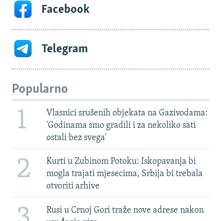
Facebook
Telegram
Popularno
1
Vlasnici srušenih objekata na Gazivodama:
'Godinama smo gradili i za nekoliko sati
ostali bez svega'
2
Kurti u Zubinom Potoku: Iskopavanja bi
mogla trajati mjesecima, Srbija bi trebala
otvoriti arhive
3
Rusi u Crnoj Gori traže nove adrese nakon