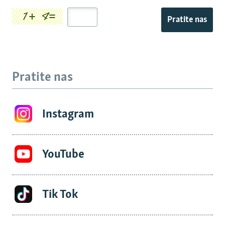
Pratite nas
Pratite nas
Instagram
YouTube
Tik Tok