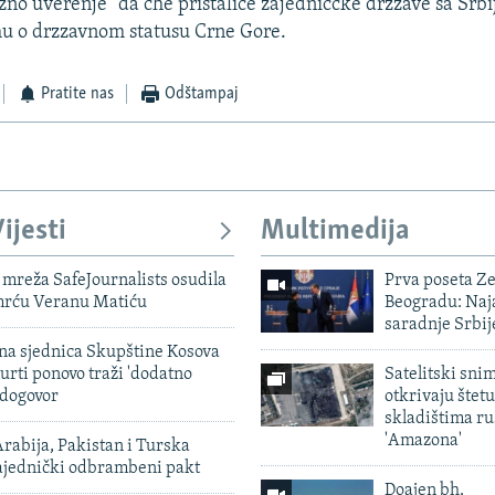
no uverenje" da che pristalice zajedniccke drzzave sa Srb
u o drzzavnom statusu Crne Gore.
Pratite nas
Odštampaj
ijesti
Multimedija
mreža SafeJournalists osudila
Prva poseta Z
smrću Veranu Matiću
Beogradu: Naja
saradnje Srbij
vna sjednica Skupštine Kosova
urti ponovo traži 'dodatno
Satelitski sni
 dogovor
otkrivaju štetu
skladištima r
'Amazona'
rabija, Pakistan i Turska
zajednički odbrambeni pakt
Doajen bh.