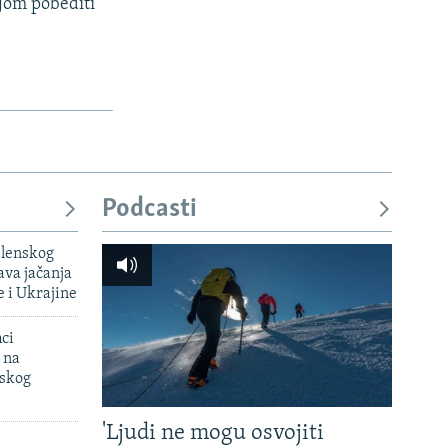
ijom pobediti
Podcasti
elenskog
va jačanja
e i Ukrajine
mci
 na
uskog
'Ljudi ne mogu osvojiti