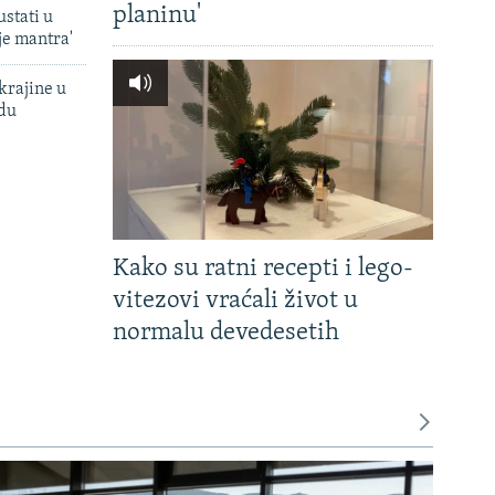
planinu'
ustati u
je mantra'
krajine u
adu
Kako su ratni recepti i lego-
vitezovi vraćali život u
normalu devedesetih