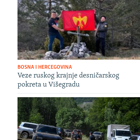
BOSNA I HERCEGOVINA
Veze ruskog krajnje desničarskog
pokreta u Višegradu