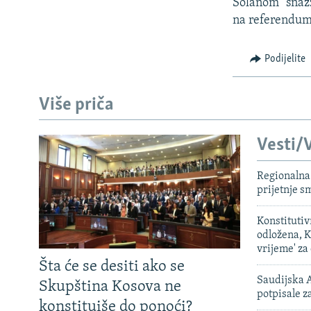
ISPRIČAJ MI
Solanom "snazz
na referendum
DNEVNO@RSE
SPECIJALI RSE
Podijelite
VIŠE OD NASLOVA
Više priča
GENOCID U SREBRENICI
POPLAVE I KLIZIŠTA U BIH 2024.
Vesti/V
TV LIBERTY
Regionalna 
POST SCRIPTUM
prijetnje 
MOJA EVROPA
Konstituti
TRI DECENIJE OD RATA U BIH
odložena, K
vrijeme' za
SVE KARTE DEJTONA
Šta će se desiti ako se
NASTANAK I RASPAD JUGOSLAVIJE
Saudijska A
Skupština Kosova ne
potpisale 
konstituiše do ponoći?