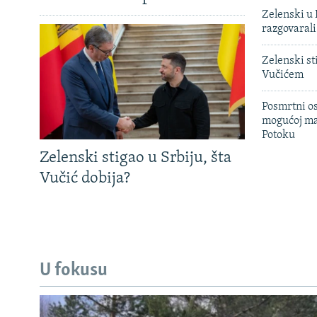
Zelenski u 
razgovarali
Zelenski st
Vučićem
Posmrtni os
mogućoj ma
Potoku
Zelenski stigao u Srbiju, šta
Vučić dobija?
U fokusu