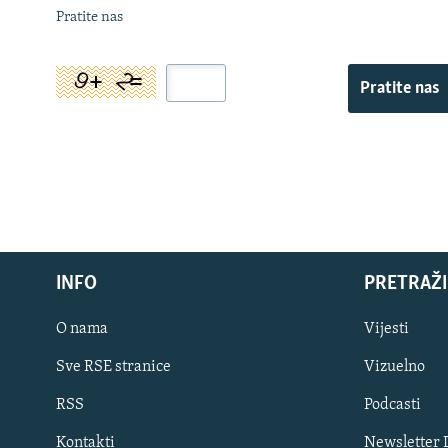
Pratite nas
Pratite nas
INFO
PRETRAŽI
O nama
Vijesti
Sve RSE stranice
Vizuelno
PRATITE NAS
RSS
Podcasti
Kontakti
Newsletter