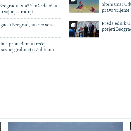
alpinizma: 'Od
Beogradu, Vučić kaže da nisu
pravo vrijeme 
 o vojnoj saradnji
Predsjednik U
igao u Beograd, susreo se sa
posjeti Beogr
taci pronađeni u trećoj
sovnoj grobnici u Zubinom