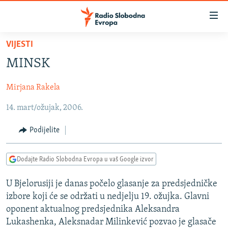
Dostupni
linkovi
Pređite
VIJESTI
na
VIJESTI
MINSK
glavni
BOSNA I HERCEGOVINA
sadržaj
Mirjana Rakela
SRBIJA
Pređite
na
14. mart/ožujak, 2006.
KOSOVO
glavnu
CRNA GORA
navigaciju
Podijelite
Pređite
VIZUELNO
na
Dodajte Radio Slobodna Evropa u vaš Google izvor
PODCASTI
VIDEO
pretragu
RAT U UKRAJINI
FOTOGALERIJE
U Bjelorusiji je danas počelo glasanje za predsjedničke
izbore koji će se održati u nedjelju 19. ožujka. Glavni
KINA NA BALKANU
INFOGRAFIKE
oponent aktualnog predsjednika Aleksandra
RSE PRIČE IZ SVIJETA
Lukashenka, Aleksnadar Milinkević pozvao je glasače