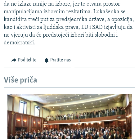
da ne izlaze ranije na izbore, jer to otvara prostor
ISPRIČAJ MI
manipulacijama izbornim rezltatima. Lukašenka se
DNEVNO@RSE
kandidira treći put za predsjednika države, a opozicija,
kao i aktivisti za ljuddska prava, EU i SAD izjavljuju da
SPECIJALI RSE
ne vjeruju da će predstojeći izbori biti slobodni i
VIŠE OD NASLOVA
demokratski.
PRATITE NAS
GENOCID U SREBRENICI
Podijelite
Pratite nas
POPLAVE I KLIZIŠTA U BIH 2024.
TV LIBERTY
Sve RFE/RL stranice
Više priča
POST SCRIPTUM
MOJA EVROPA
TRI DECENIJE OD RATA U BIH
SVE KARTE DEJTONA
NASTANAK I RASPAD JUGOSLAVIJE