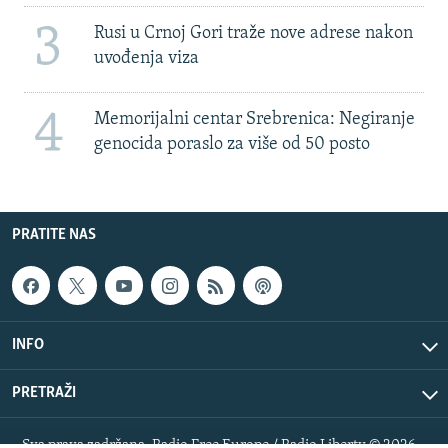
3
Rusi u Crnoj Gori traže nove adrese nakon
uvođenja viza
4
Memorijalni centar Srebrenica: Negiranje
genocida poraslo za više od 50 posto
PRATITE NAS
INFO
PRETRAŽI
Sva prava zadržana. Radio Free Europe / Radio Liberty © 2026