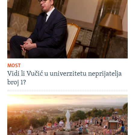
MOST
Vidi li Vučić u univerzitetu neprijatelja
broj 1?