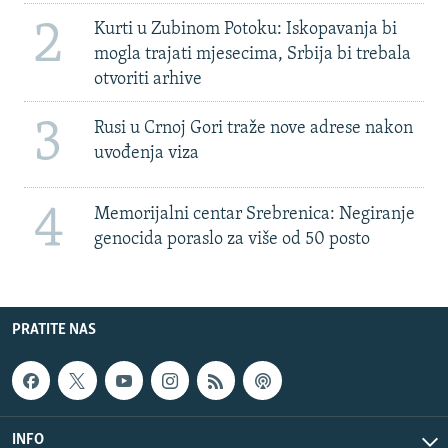
2
Kurti u Zubinom Potoku: Iskopavanja bi
mogla trajati mjesecima, Srbija bi trebala
otvoriti arhive
3
Rusi u Crnoj Gori traže nove adrese nakon
uvođenja viza
4
Memorijalni centar Srebrenica: Negiranje
genocida poraslo za više od 50 posto
PRATITE NAS
INFO