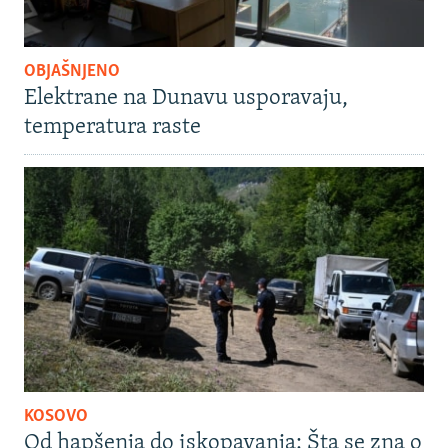
OBJAŠNJENO
Elektrane na Dunavu usporavaju,
temperatura raste
KOSOVO
Od hapšenja do iskopavanja: Šta se zna o