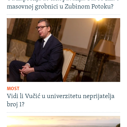
masovnoj grobnici u Zubinom Potoku?
MOST
Vidi li Vučić u univerzitetu neprijatelja
broj 1?