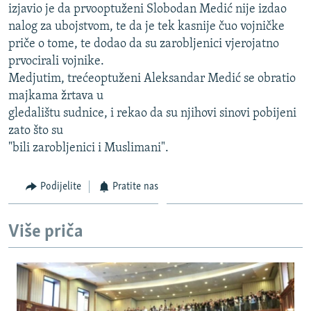
izjavio je da prvooptuženi Slobodan Medić nije izdao
ISPRIČAJ MI
nalog za ubojstvom, te da je tek kasnije čuo vojničke
DNEVNO@RSE
priče o tome, te dodao da su zarobljenici vjerojatno
prvocirali vojnike.
SPECIJALI RSE
Medjutim, trećeoptuženi Aleksandar Medić se obratio
VIŠE OD NASLOVA
majkama žrtava u
PRATITE NAS
gledalištu sudnice, i rekao da su njihovi sinovi pobijeni
GENOCID U SREBRENICI
zato što su
POPLAVE I KLIZIŠTA U BIH 2024.
"bili zarobljenici i Muslimani".
TV LIBERTY
Sve RFE/RL stranice
Podijelite
Pratite nas
POST SCRIPTUM
MOJA EVROPA
Više priča
TRI DECENIJE OD RATA U BIH
SVE KARTE DEJTONA
NASTANAK I RASPAD JUGOSLAVIJE