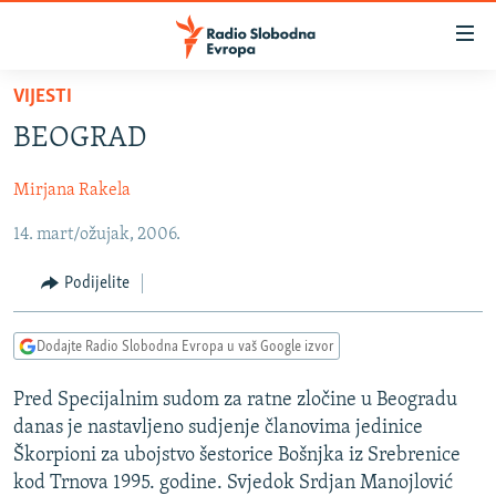
Dostupni
linkovi
Pređite
VIJESTI
na
VIJESTI
BEOGRAD
glavni
BOSNA I HERCEGOVINA
sadržaj
Mirjana Rakela
SRBIJA
Pređite
na
14. mart/ožujak, 2006.
KOSOVO
glavnu
CRNA GORA
navigaciju
Podijelite
Pređite
VIZUELNO
na
Dodajte Radio Slobodna Evropa u vaš Google izvor
PODCASTI
VIDEO
pretragu
RAT U UKRAJINI
FOTOGALERIJE
Pred Specijalnim sudom za ratne zločine u Beogradu
danas je nastavljeno sudjenje članovima jedinice
KINA NA BALKANU
INFOGRAFIKE
Škorpioni za ubojstvo šestorice Bošnjka iz Srebrenice
RSE PRIČE IZ SVIJETA
kod Trnova 1995. godine. Svjedok Srdjan Manojlović