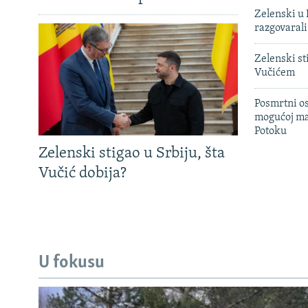
Zelenski u 
razgovarali
Zelenski st
Vučićem
Posmrtni os
mogućoj ma
Potoku
Zelenski stigao u Srbiju, šta
Vučić dobija?
U fokusu