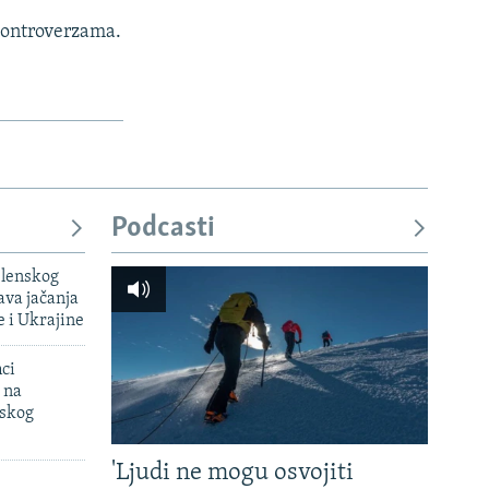
 kontroverzama.
Podcasti
elenskog
va jačanja
e i Ukrajine
mci
 na
uskog
'Ljudi ne mogu osvojiti