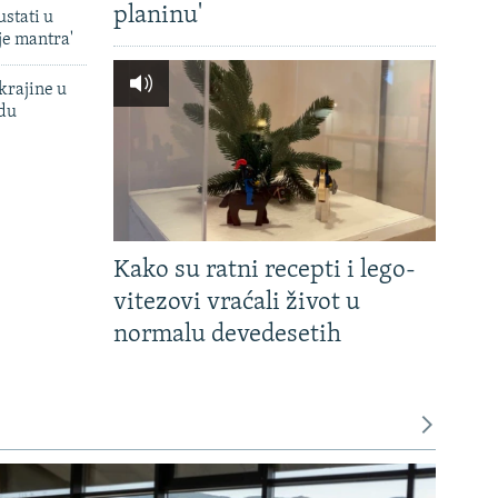
planinu'
ustati u
je mantra'
krajine u
adu
Kako su ratni recepti i lego-
vitezovi vraćali život u
normalu devedesetih