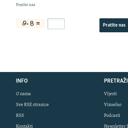
Pratite nas
Pratite nas
INFO
PRETRAŽI
O nama
Vijesti
Sve RSE stranice
Vizuelno
PRATITE NAS
RSS
Podcasti
Kontakti
Newsletter