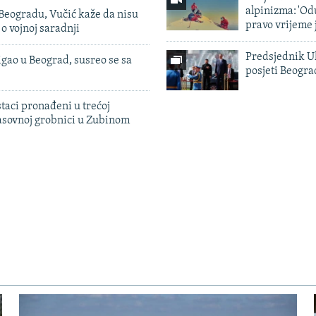
alpinizma: 'Od
Beogradu, Vučić kaže da nisu
pravo vrijeme 
 o vojnoj saradnji
Predsjednik U
igao u Beograd, susreo se sa
posjeti Beogr
taci pronađeni u trećoj
sovnoj grobnici u Zubinom