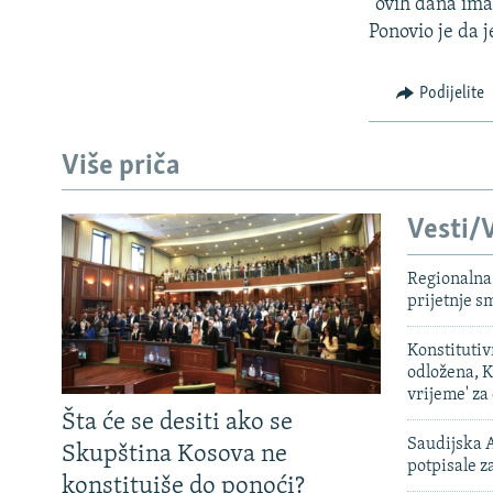
ISPRIČAJ MI
"ovih dana ima
Ponovio je da 
DNEVNO@RSE
SPECIJALI RSE
Podijelite
VIŠE OD NASLOVA
Više priča
GENOCID U SREBRENICI
POPLAVE I KLIZIŠTA U BIH 2024.
Vesti/V
TV LIBERTY
Regionalna 
POST SCRIPTUM
prijetnje 
MOJA EVROPA
Konstituti
TRI DECENIJE OD RATA U BIH
odložena, K
vrijeme' za
SVE KARTE DEJTONA
Šta će se desiti ako se
NASTANAK I RASPAD JUGOSLAVIJE
Saudijska A
Skupština Kosova ne
potpisale 
konstituiše do ponoći?