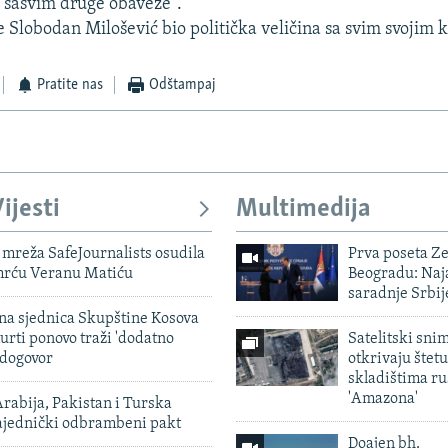
 sasvim druge obaveze".
je Slobodan Milošević bio politička veličina sa svim svojim
Pratite nas
Odštampaj
ijesti
Multimedija
mreža SafeJournalists osudila
Prva poseta Z
smrću Veranu Matiću
Beogradu: Naja
saradnje Srbij
vna sjednica Skupštine Kosova
urti ponovo traži 'dodatno
Satelitski sni
 dogovor
otkrivaju štetu
skladištima r
'Amazona'
rabija, Pakistan i Turska
zajednički odbrambeni pakt
Doajen bh.