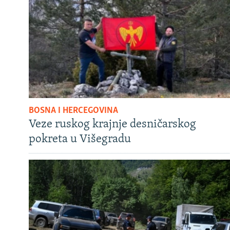
BOSNA I HERCEGOVINA
Veze ruskog krajnje desničarskog
pokreta u Višegradu