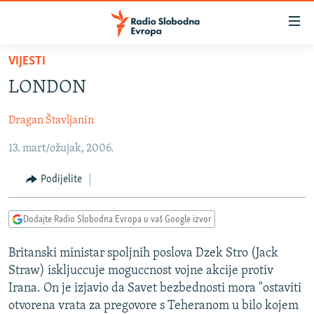
Dostupni
linkovi
Pređite
VIJESTI
na
VIJESTI
LONDON
glavni
BOSNA I HERCEGOVINA
sadržaj
Dragan Štavljanin
SRBIJA
Pređite
na
13. mart/ožujak, 2006.
KOSOVO
glavnu
CRNA GORA
navigaciju
Podijelite
Pređite
VIZUELNO
na
Dodajte Radio Slobodna Evropa u vaš Google izvor
PODCASTI
VIDEO
pretragu
RAT U UKRAJINI
FOTOGALERIJE
Britanski ministar spoljnih poslova Dzek Stro (Jack
Straw) iskljuccuje moguccnost vojne akcije protiv
KINA NA BALKANU
INFOGRAFIKE
Irana. On je izjavio da Savet bezbednosti mora "ostaviti
RSE PRIČE IZ SVIJETA
otvorena vrata za pregovore s Teheranom u bilo kojem