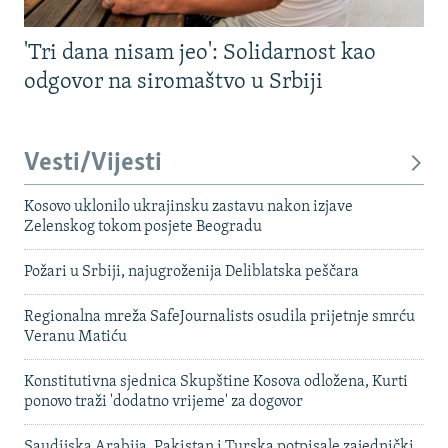
'Tri dana nisam jeo': Solidarnost kao
odgovor na siromaštvo u Srbiji
Vesti/Vijesti
Kosovo uklonilo ukrajinsku zastavu nakon izjave
Zelenskog tokom posjete Beogradu
Požari u Srbiji, najugroženija Deliblatska peščara
Regionalna mreža SafeJournalists osudila prijetnje smrću
Veranu Matiću
Konstitutivna sjednica Skupštine Kosova odložena, Kurti
ponovo traži 'dodatno vrijeme' za dogovor
Saudijska Arabija, Pakistan i Turska potpisale zajednički