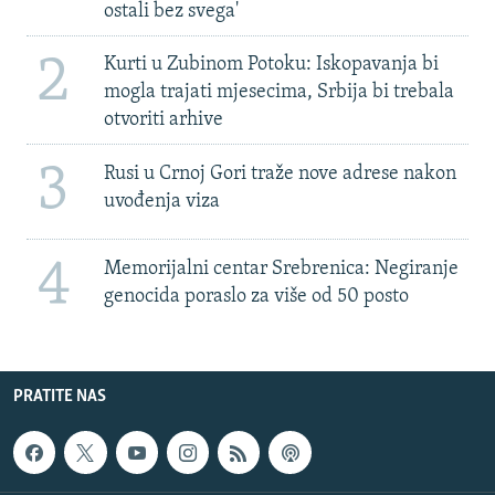
ostali bez svega'
2
Kurti u Zubinom Potoku: Iskopavanja bi
mogla trajati mjesecima, Srbija bi trebala
otvoriti arhive
3
Rusi u Crnoj Gori traže nove adrese nakon
uvođenja viza
4
Memorijalni centar Srebrenica: Negiranje
genocida poraslo za više od 50 posto
PRATITE NAS