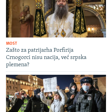
MOST
Zašto za patrijarha Porfirija
Crnogorci nisu nacija, već srpska
plemena?