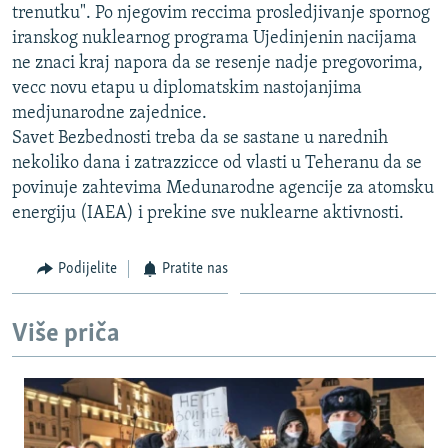
trenutku". Po njegovim reccima prosledjivanje spornog
ISPRIČAJ MI
iranskog nuklearnog programa Ujedinjenin nacijama
DNEVNO@RSE
ne znaci kraj napora da se resenje nadje pregovorima,
vecc novu etapu u diplomatskim nastojanjima
SPECIJALI RSE
medjunarodne zajednice.
VIŠE OD NASLOVA
Savet Bezbednosti treba da se sastane u narednih
PRATITE NAS
nekoliko dana i zatrazzicce od vlasti u Teheranu da se
GENOCID U SREBRENICI
povinuje zahtevima Medunarodne agencije za atomsku
POPLAVE I KLIZIŠTA U BIH 2024.
energiju (IAEA) i prekine sve nuklearne aktivnosti.
TV LIBERTY
Sve RFE/RL stranice
Podijelite
Pratite nas
POST SCRIPTUM
MOJA EVROPA
Više priča
TRI DECENIJE OD RATA U BIH
SVE KARTE DEJTONA
NASTANAK I RASPAD JUGOSLAVIJE