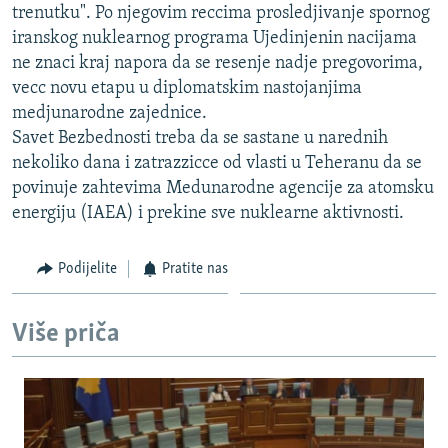
trenutku". Po njegovim reccima prosledjivanje spornog
ISPRIČAJ MI
iranskog nuklearnog programa Ujedinjenin nacijama
DNEVNO@RSE
ne znaci kraj napora da se resenje nadje pregovorima,
vecc novu etapu u diplomatskim nastojanjima
SPECIJALI RSE
medjunarodne zajednice.
VIŠE OD NASLOVA
Savet Bezbednosti treba da se sastane u narednih
PRATITE NAS
nekoliko dana i zatrazzicce od vlasti u Teheranu da se
GENOCID U SREBRENICI
povinuje zahtevima Medunarodne agencije za atomsku
POPLAVE I KLIZIŠTA U BIH 2024.
energiju (IAEA) i prekine sve nuklearne aktivnosti.
TV LIBERTY
Sve RFE/RL stranice
Podijelite
Pratite nas
POST SCRIPTUM
MOJA EVROPA
Više priča
TRI DECENIJE OD RATA U BIH
SVE KARTE DEJTONA
NASTANAK I RASPAD JUGOSLAVIJE