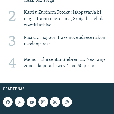
ostali bez svega'
2
Kurti u Zubinom Potoku: Iskopavanja bi
mogla trajati mjesecima, Srbija bi trebala
otvoriti arhive
3
Rusi u Crnoj Gori traže nove adrese nakon
uvođenja viza
4
Memorijalni centar Srebrenica: Negiranje
genocida poraslo za više od 50 posto
PRATITE NAS