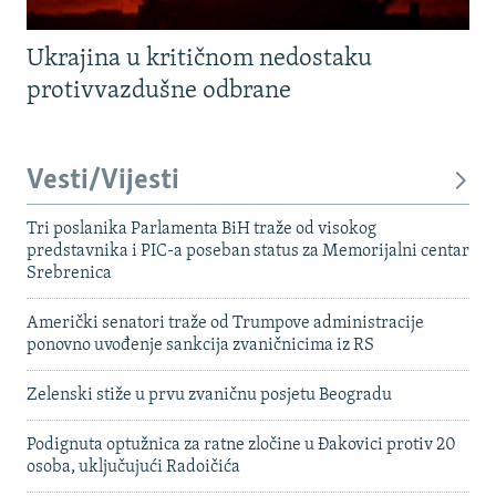
Ukrajina u kritičnom nedostaku
protivvazdušne odbrane
Vesti/Vijesti
Tri poslanika Parlamenta BiH traže od visokog
predstavnika i PIC-a poseban status za Memorijalni centar
Srebrenica
Američki senatori traže od Trumpove administracije
ponovno uvođenje sankcija zvaničnicima iz RS
Zelenski stiže u prvu zvaničnu posjetu Beogradu
Podignuta optužnica za ratne zločine u Đakovici protiv 20
osoba, uključujući Radoičića