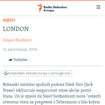
Dostupni
linkovi
Pređite
VIJESTI
na
VIJESTI
LONDON
glavni
BOSNA I HERCEGOVINA
sadržaj
Dragan Štavljanin
SRBIJA
Pređite
na
13. mart/ožujak, 2006.
KOSOVO
glavnu
CRNA GORA
navigaciju
Podijelite
Pređite
VIZUELNO
na
Dodajte Radio Slobodna Evropa u vaš Google izvor
PODCASTI
VIDEO
pretragu
RAT U UKRAJINI
FOTOGALERIJE
Britanski ministar spoljnih poslova Dzek Stro (Jack
Straw) iskljuccuje moguccnost vojne akcije protiv
KINA NA BALKANU
INFOGRAFIKE
Irana. On je izjavio da Savet bezbednosti mora "ostaviti
RSE PRIČE IZ SVIJETA
otvorena vrata za pregovore s Teheranom u bilo kojem