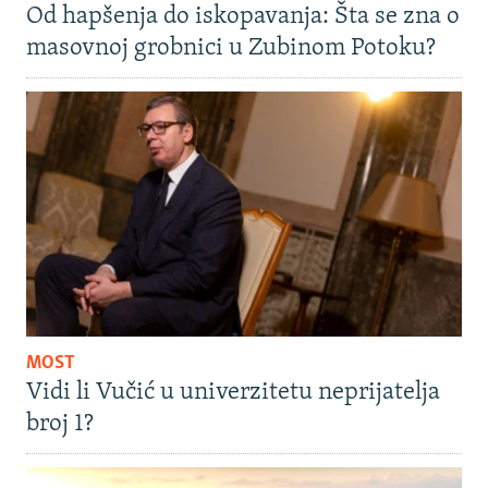
Od hapšenja do iskopavanja: Šta se zna o
masovnoj grobnici u Zubinom Potoku?
MOST
Vidi li Vučić u univerzitetu neprijatelja
broj 1?