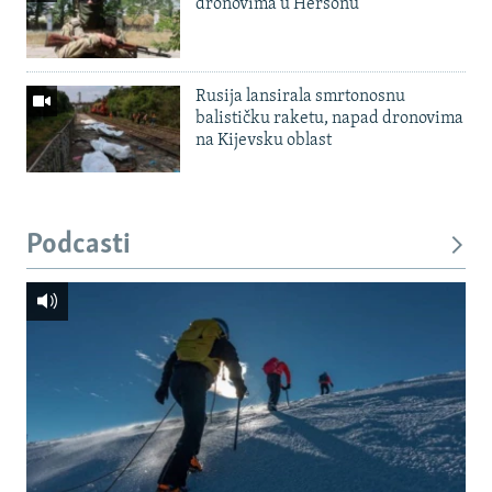
dronovima u Hersonu
Rusija lansirala smrtonosnu
balističku raketu, napad dronovima
na Kijevsku oblast
Podcasti