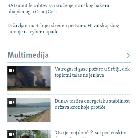
SAD uputile zahtev za izručenje iranskog hakera
uhapšenog u Crnoj Gori
Državljaninu Srbije određen pritvor u Hrvatskoj zbog
sumnje na cyber napade
Multimedija
Vatrogasci gase požare u Srbiji, dok
toplotni talas ne jenjava
Dunav testira energetsku stabilnost
država kroz koje protiče
'Ovo je moj dom': Život pod ruskim