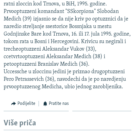
ratni zloccin kod Trnova, u BiH, 1995. godine.
ISPRIČAJ MI
Prvooptuzzeni komandant "SSkorpiona" Slobodan
DNEVNO@RSE
Medich (39) izjasnio se da nije kriv po optuzznici da je
naredio streljanje ssestorice Bossnjaka u mestu
SPECIJALI RSE
Godnjinske Bare kod Trnova, 16. ili 17. jula 1995. godine,
VIŠE OD NASLOVA
tokom rata u Bosni i Hercegovini. Krivicu su negirali i
PRATITE NAS
trecheoptuzzeni Aleksandar Vukov (33),
GENOCID U SREBRENICI
ccetvrtooptuzzeni Aleksandar Medich (38) i
POPLAVE I KLIZIŠTA U BIH 2024.
petooptuzzeni Branislav Medich (36).
TV LIBERTY
Sve RFE/RL stranice
Uccessche u zloccinu jedini je priznao drugoptuzzeni
Pero Petrassevich (36), navodechi da je po naredjenju
POST SCRIPTUM
prvooptuzzenog Medicha, ubio jednog zarobljenika.
MOJA EVROPA
TRI DECENIJE OD RATA U BIH
Podijelite
Pratite nas
SVE KARTE DEJTONA
Više priča
NASTANAK I RASPAD JUGOSLAVIJE