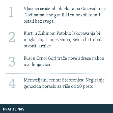
1
Vlasnici srušenih objekata na Gazivodama:
'Godinama smo gradili i za nekoliko sati
ostali bez svega'
2
Kurti u Zubinom Potoku: Iskopavanja bi
mogla trajati mjesecima, Srbija bi trebala
otvoriti arhive
3
Rusi u Crnoj Gori traže nove adrese nakon
uvođenja viza
4
Memorijalni centar Srebrenica: Negiranje
genocida poraslo za više od 50 posto
PRATITE NAS