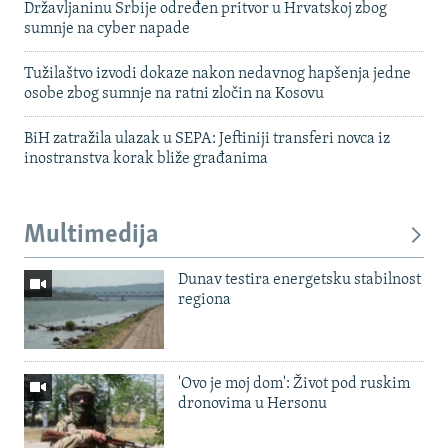
Državljaninu Srbije određen pritvor u Hrvatskoj zbog
sumnje na cyber napade
Tužilaštvo izvodi dokaze nakon nedavnog hapšenja jedne
osobe zbog sumnje na ratni zločin na Kosovu
BiH zatražila ulazak u SEPA: Jeftiniji transferi novca iz
inostranstva korak bliže građanima
Multimedija
Dunav testira energetsku stabilnost
regiona
'Ovo je moj dom': Život pod ruskim
dronovima u Hersonu