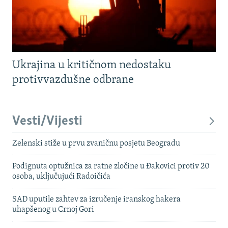
Ukrajina u kritičnom nedostaku
protivvazdušne odbrane
Vesti/Vijesti
Zelenski stiže u prvu zvaničnu posjetu Beogradu
Podignuta optužnica za ratne zločine u Đakovici protiv 20
osoba, uključujući Radoičića
SAD uputile zahtev za izručenje iranskog hakera
uhapšenog u Crnoj Gori