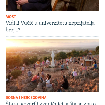
MOST
Vidi li Vučić u univerzitetu neprijatelja
broj 1?
BOSNA I HERCEGOVINA
Šta su govorili zvaničnici, a šta se zna o