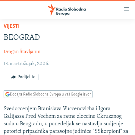
Dostupni
linkovi
Pređite
VIJESTI
na
VIJESTI
BEOGRAD
glavni
BOSNA I HERCEGOVINA
sadržaj
Dragan Štavljanin
SRBIJA
Pređite
na
13. mart/ožujak, 2006.
KOSOVO
glavnu
CRNA GORA
navigaciju
Podijelite
Pređite
VIZUELNO
na
Dodajte Radio Slobodna Evropa u vaš Google izvor
PODCASTI
VIDEO
pretragu
RAT U UKRAJINI
FOTOGALERIJE
Svedoccenjem Branislava Vuccenovicha i Igora
Galijassa Pred Vechem za ratne zloccine Okruzznog
KINA NA BALKANU
INFOGRAFIKE
suda u Beogradu, u ponedeljak se nastavlja sudjenje
RSE PRIČE IZ SVIJETA
petorici pripadnika paravojne jedinice "SSkorpioni" za