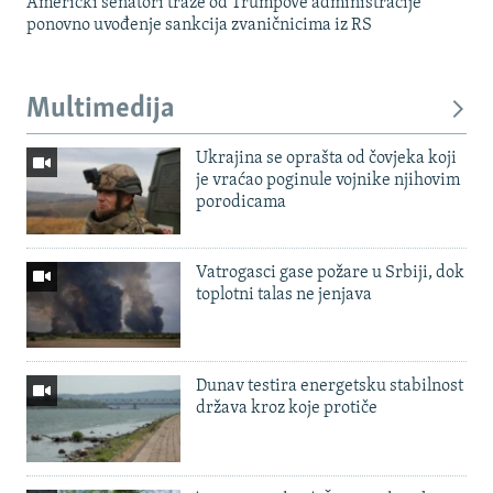
Američki senatori traže od Trumpove administracije
ponovno uvođenje sankcija zvaničnicima iz RS
Multimedija
Ukrajina se oprašta od čovjeka koji
je vraćao poginule vojnike njihovim
porodicama
Vatrogasci gase požare u Srbiji, dok
toplotni talas ne jenjava
Dunav testira energetsku stabilnost
država kroz koje protiče