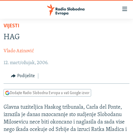
Dostupni
linkovi
Pređite
VIJESTI
na
VIJESTI
HAG
glavni
BOSNA I HERCEGOVINA
sadržaj
Vlado Azinović
SRBIJA
Pređite
na
12. mart/ožujak, 2006.
KOSOVO
glavnu
CRNA GORA
navigaciju
Podijelite
Pređite
VIZUELNO
na
Dodajte Radio Slobodna Evropa u vaš Google izvor
PODCASTI
VIDEO
pretragu
RAT U UKRAJINI
FOTOGALERIJE
Glavna tuziteljica Haskog tribunala, Carla del Ponte,
izrazila je danas razocaranje sto sudjenje Slobodanu
KINA NA BALKANU
INFOGRAFIKE
Milosevicu nece biti okoncano i naglasila da sada vise
RSE PRIČE IZ SVIJETA
nego ikada ocekuje od Srbije da izruci Ratka Mladica i