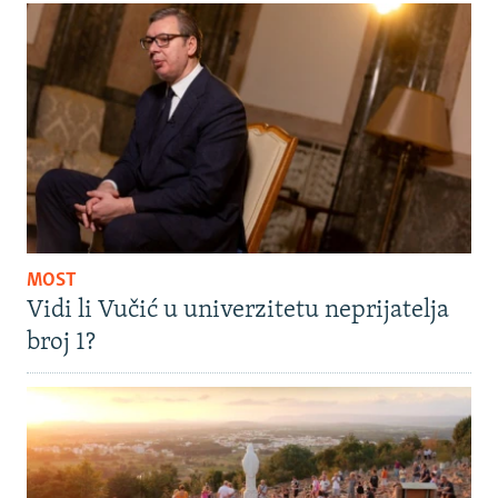
MOST
Vidi li Vučić u univerzitetu neprijatelja
broj 1?