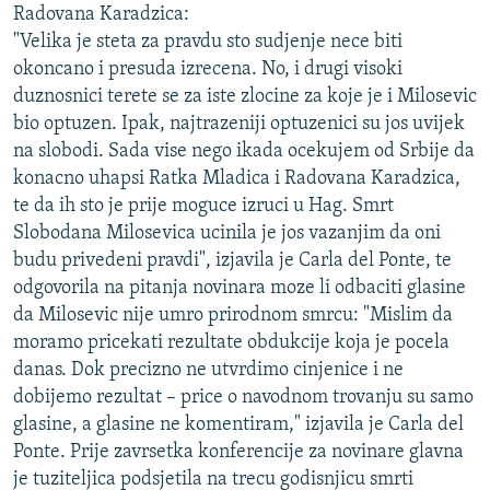
Radovana Karadzica:
ISPRIČAJ MI
"Velika je steta za pravdu sto sudjenje nece biti
DNEVNO@RSE
okoncano i presuda izrecena. No, i drugi visoki
duznosnici terete se za iste zlocine za koje je i Milosevic
SPECIJALI RSE
bio optuzen. Ipak, najtrazeniji optuzenici su jos uvijek
VIŠE OD NASLOVA
na slobodi. Sada vise nego ikada ocekujem od Srbije da
PRATITE NAS
konacno uhapsi Ratka Mladica i Radovana Karadzica,
GENOCID U SREBRENICI
te da ih sto je prije moguce izruci u Hag. Smrt
POPLAVE I KLIZIŠTA U BIH 2024.
Slobodana Milosevica ucinila je jos vazanjim da oni
TV LIBERTY
Sve RFE/RL stranice
budu privedeni pravdi", izjavila je Carla del Ponte, te
odgovorila na pitanja novinara moze li odbaciti glasine
POST SCRIPTUM
da Milosevic nije umro prirodnom smrcu: "Mislim da
MOJA EVROPA
moramo pricekati rezultate obdukcije koja je pocela
danas. Dok precizno ne utvrdimo cinjenice i ne
TRI DECENIJE OD RATA U BIH
dobijemo rezultat – price o navodnom trovanju su samo
SVE KARTE DEJTONA
glasine, a glasine ne komentiram," izjavila je Carla del
Ponte. Prije zavrsetka konferencije za novinare glavna
NASTANAK I RASPAD JUGOSLAVIJE
je tuziteljica podsjetila na trecu godisnjicu smrti