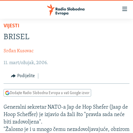
Dostupni
linkovi
Pređite
VIJESTI
na
VIJESTI
BRISEL
glavni
BOSNA I HERCEGOVINA
sadržaj
Srđan Kusovac
SRBIJA
Pređite
na
11. mart/ožujak, 2006.
KOSOVO
glavnu
CRNA GORA
navigaciju
Podijelite
Pređite
VIZUELNO
na
Dodajte Radio Slobodna Evropa u vaš Google izvor
PODCASTI
VIDEO
pretragu
RAT U UKRAJINI
FOTOGALERIJE
Generalni sekretar NATO-a Jap de Hop Shefer (Jaap de
Hoop Scheffer) je izjavio da žali što "pravda sada neće
KINA NA BALKANU
INFOGRAFIKE
biti zadovoljena".
RSE PRIČE IZ SVIJETA
"Žalosno je i u mnogo čemu nezadovoljavajuće, obzirom