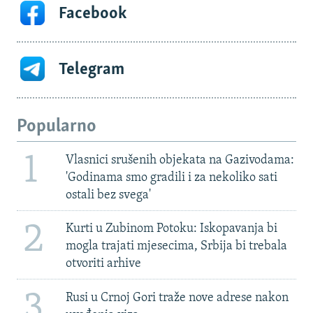
Facebook
Telegram
Popularno
1
Vlasnici srušenih objekata na Gazivodama:
'Godinama smo gradili i za nekoliko sati
ostali bez svega'
2
Kurti u Zubinom Potoku: Iskopavanja bi
mogla trajati mjesecima, Srbija bi trebala
otvoriti arhive
3
Rusi u Crnoj Gori traže nove adrese nakon