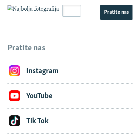
Pratite nas
Pratite nas
Instagram
YouTube
Tik Tok