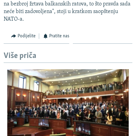
na bezbroj žrtava balkanskih ratova, to što pravda sada
ISPRIČAJ MI
neće biti zadovoljena", stoji u kratkom saopštenju
DNEVNO@RSE
NATO-a.
SPECIJALI RSE
Podijelite
Pratite nas
VIŠE OD NASLOVA
PRATITE NAS
GENOCID U SREBRENICI
Više priča
POPLAVE I KLIZIŠTA U BIH 2024.
TV LIBERTY
Sve RFE/RL stranice
POST SCRIPTUM
MOJA EVROPA
TRI DECENIJE OD RATA U BIH
SVE KARTE DEJTONA
NASTANAK I RASPAD JUGOSLAVIJE