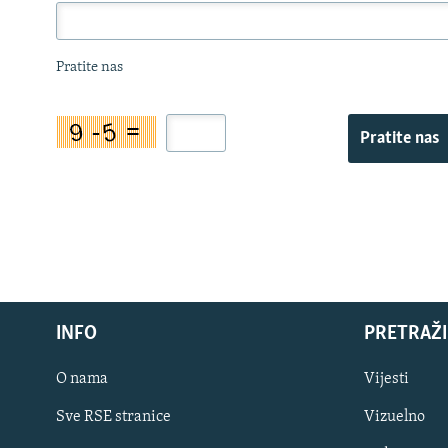
Pratite nas
Pratite nas
INFO
PRETRAŽI
O nama
Vijesti
Sve RSE stranice
Vizuelno
PRATITE NAS