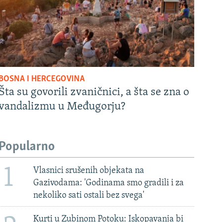
BOSNA I HERCEGOVINA
Šta su govorili zvaničnici, a šta se zna o
vandalizmu u Međugorju?
Popularno
1
Vlasnici srušenih objekata na
Gazivodama: 'Godinama smo gradili i za
nekoliko sati ostali bez svega'
Kurti u Zubinom Potoku: Iskopavanja bi