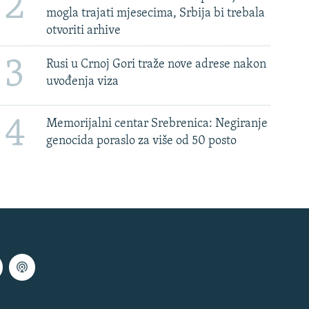
2
mogla trajati mjesecima, Srbija bi trebala
otvoriti arhive
3
Rusi u Crnoj Gori traže nove adrese nakon
uvođenja viza
4
Memorijalni centar Srebrenica: Negiranje
genocida poraslo za više od 50 posto