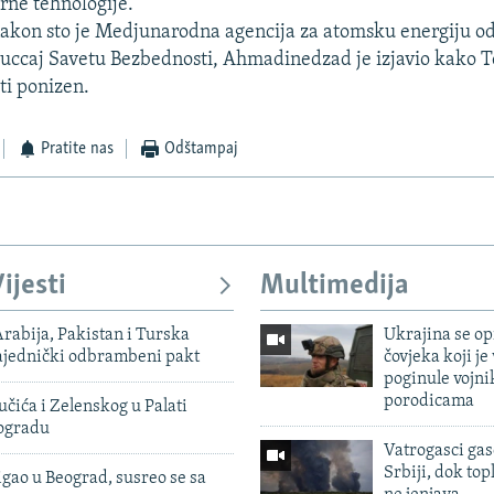
rne tehnologije.
akon sto je Medjunarodna agencija za atomsku energiju od
sluccaj Savetu Bezbednosti, Ahmadinedzad je izjavio kako 
ti ponizen.
Pratite nas
Odštampaj
ijesti
Multimedija
rabija, Pakistan i Turska
Ukrajina se op
zajednički odbrambeni pakt
čovjeka koji je
poginule vojni
porodicama
čića i Zelenskog u Palati
eogradu
Vatrogasci gas
Srbiji, dok topl
igao u Beograd, susreo se sa