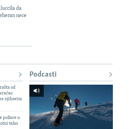
luccila da
Teheran nece
Podcasti
rašta od
 vraćao
ke njihovim
e požare u
otni talas