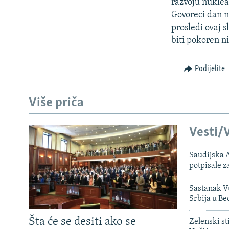
ISPRIČAJ MI
razvoju nuklea
Govoreci dan n
DNEVNO@RSE
prosledi ovaj 
SPECIJALI RSE
biti pokoren ni
VIŠE OD NASLOVA
Podijelite
GENOCID U SREBRENICI
POPLAVE I KLIZIŠTA U BIH 2024.
Više priča
TV LIBERTY
Vesti/V
POST SCRIPTUM
MOJA EVROPA
Saudijska A
potpisale 
TRI DECENIJE OD RATA U BIH
SVE KARTE DEJTONA
Sastanak Vu
Srbija u B
NASTANAK I RASPAD JUGOSLAVIJE
Šta će se desiti ako se
Zelenski st