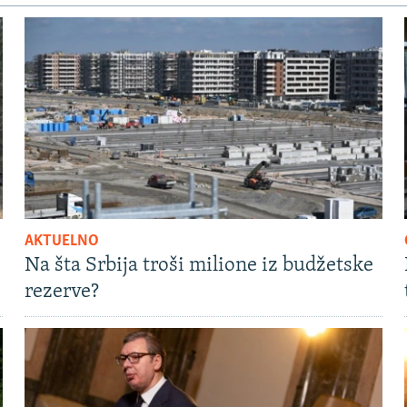
AKTUELNO
Na šta Srbija troši milione iz budžetske
rezerve?