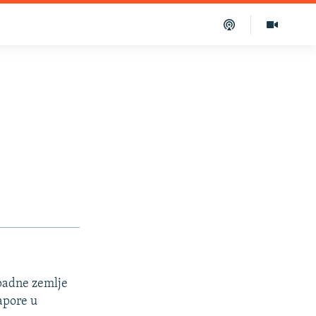
padne zemlje
napore u