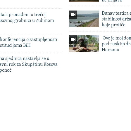
ne jenjava
Dunav testira
taci pronađeni u trećoj
stabilnost drž
sovnoj grobnici u Zubinom
koje protiče
'Ovo je moj dom
konferencija o zastupljenosti
pod ruskim dr
stitucijama BiH
Hersonu
na sjednica nastavlja se u
avni rok za Skupštinu Kosova
 ponoć