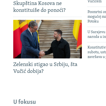
Vučićem
Skupština Kosova ne
konstituiše do ponoći?
Posmrtni os
mogućoj ma
Potoku
U Sarajevu 
naroda u in
Konstitutiv
subotu, ust
završava u
Zelenski stigao u Srbiju, šta
Vučić dobija?
U fokusu