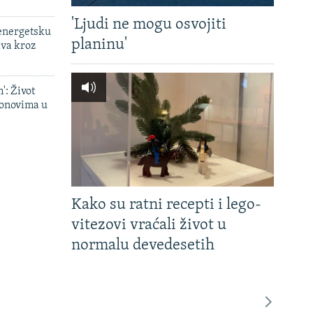
'Ljudi ne mogu osvojiti
 energetsku
planinu'
ava kroz
': Život
onovima u
Kako su ratni recepti i lego-
vitezovi vraćali život u
normalu devedesetih