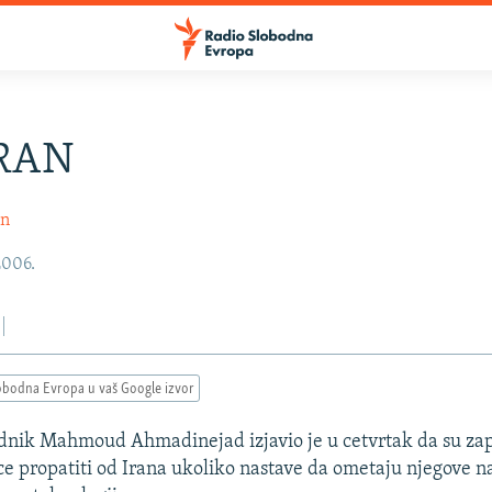
RAN
in
2006.
obodna Evropa u vaš Google izvor
ednik Mahmoud Ahmadinejad izjavio je u cetvrtak da su za
 cce propatiti od Irana ukoliko nastave da ometaju njegove 