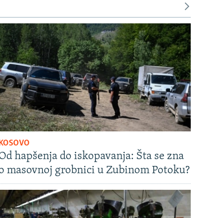
KOSOVO
Od hapšenja do iskopavanja: Šta se zna
o masovnoj grobnici u Zubinom Potoku?