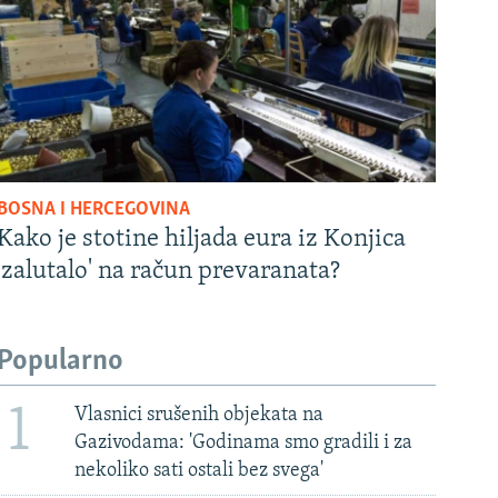
BOSNA I HERCEGOVINA
Kako je stotine hiljada eura iz Konjica
'zalutalo' na račun prevaranata?
Popularno
1
Vlasnici srušenih objekata na
Gazivodama: 'Godinama smo gradili i za
nekoliko sati ostali bez svega'