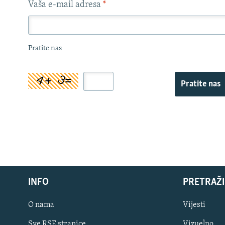
Vaša e-mail adresa
*
Pratite nas
Pratite nas
INFO
PRETRAŽI
O nama
Vijesti
Sve RSE stranice
Vizuelno