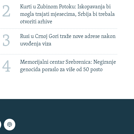
2
Kurti u Zubinom Potoku: Iskopavanja bi
mogla trajati mjesecima, Srbija bi trebala
otvoriti arhive
3
Rusi u Crnoj Gori traže nove adrese nakon
uvođenja viza
4
Memorijalni centar Srebrenica: Negiranje
genocida poraslo za više od 50 posto