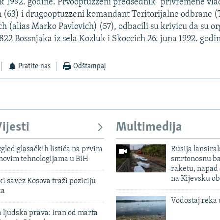
ik 1992. godine. Prvooptuzzeni predsednik "privremene vla
 (63) i drugooptuzzeni komandant Teritorijalne odbrane (
h (alias Marko Pavlovich) (57), odbacili su krivicu da su or
822 Bossnjaka iz sela Kozluk i Skoccich 26. juna 1992. godi
Pratite nas
Odštampaj
ijesti
Multimedija
zgled glasačkih listića na prvim
Rusija lansiral
 novim tehnologijama u BiH
smrtonosnu ba
raketu, napad
na Kijevsku ob
 savez Kosova traži poziciju
ka
Vodostaj reka 
 ljudska prava: Iran od marta