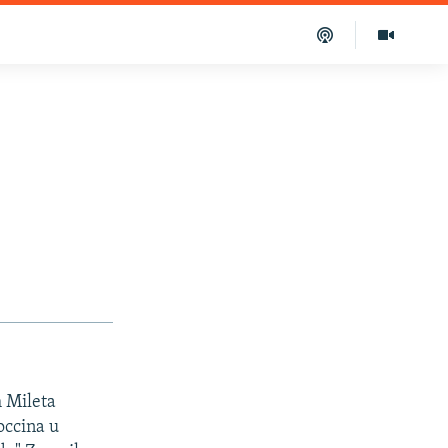
 Mileta
loccina u