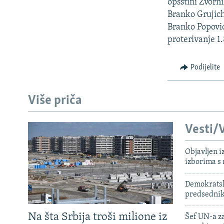
ISPRIČAJ MI
opsstini Zvorn
Branko Grujich
DNEVNO@RSE
Branko Popovic
SPECIJALI RSE
proterivanje 1.
VIŠE OD NASLOVA
Podijelite
GENOCID U SREBRENICI
POPLAVE I KLIZIŠTA U BIH 2024.
Više priča
TV LIBERTY
Vesti/V
POST SCRIPTUM
MOJA EVROPA
Objavljen i
izborima s
TRI DECENIJE OD RATA U BIH
SVE KARTE DEJTONA
Demokratski
predsedni
NASTANAK I RASPAD JUGOSLAVIJE
Na šta Srbija troši milione iz
Šef UN-a za