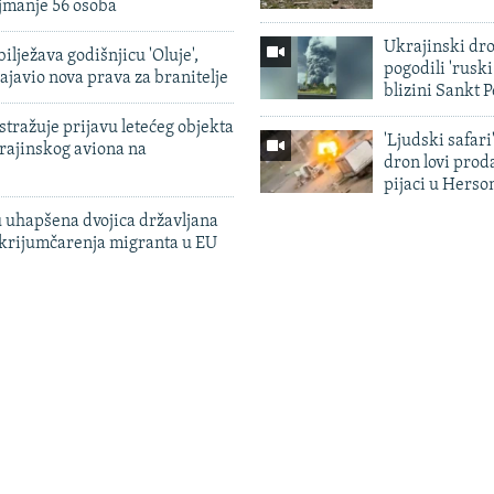
jmanje 56 osoba
Ukrajinski dr
ilježava godišnjicu 'Oluje',
pogodili 'rusk
ajavio nova prava za branitelje
blizini Sankt 
tražuje prijavu letećeg objekta
'Ljudski safari
krajinskog aviona na
dron lovi prod
pijaci u Herso
 uhapšena dvojica državljana
 krijumčarenja migranta u EU