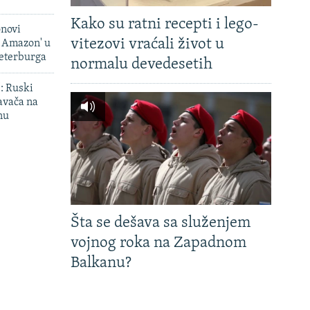
Kako su ratni recepti i lego-
onovi
vitezovi vraćali život u
i Amazon' u
Peterburga
normalu devedesetih
': Ruski
avača na
nu
Šta se dešava sa služenjem
vojnog roka na Zapadnom
Balkanu?