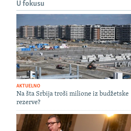
U fokusu
AKTUELNO
Na šta Srbija troši milione iz budžetske
rezerve?