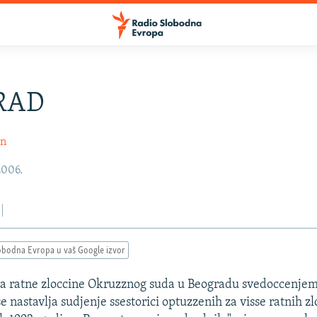
RAD
in
2006.
obodna Evropa u vaš Google izvor
a ratne zloccine Okruzznog suda u Beogradu svedoccenjem
e nastavlja sudjenje ssestorici optuzzenih za visse ratnih z