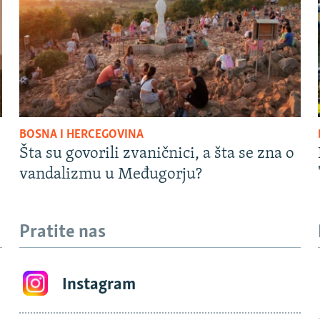
BOSNA I HERCEGOVINA
Šta su govorili zvaničnici, a šta se zna o
vandalizmu u Međugorju?
Pratite nas
Instagram