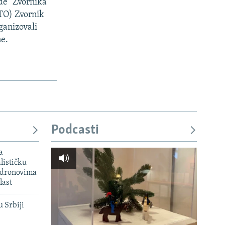
de" Zvornika
TO) Zvornik
ganizovali
ne.
Podcasti
a
lističku
 dronovima
last
u Srbiji