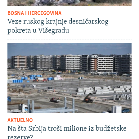
BOSNA I HERCEGOVINA
Veze ruskog krajnje desničarskog
pokreta u Višegradu
AKTUELNO
Na šta Srbija troši milione iz budžetske
rezerve?