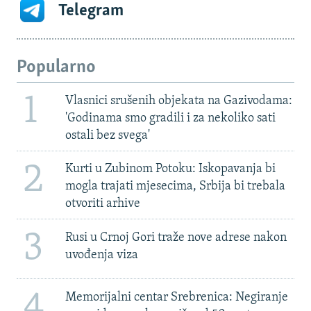
Telegram
Popularno
1
Vlasnici srušenih objekata na Gazivodama:
'Godinama smo gradili i za nekoliko sati
ostali bez svega'
2
Kurti u Zubinom Potoku: Iskopavanja bi
mogla trajati mjesecima, Srbija bi trebala
otvoriti arhive
3
Rusi u Crnoj Gori traže nove adrese nakon
uvođenja viza
4
Memorijalni centar Srebrenica: Negiranje