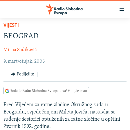
Dostupni
linkovi
Pređite
VIJESTI
na
VIJESTI
BEOGRAD
glavni
BOSNA I HERCEGOVINA
sadržaj
Mirna Sadiković
SRBIJA
Pređite
na
9. mart/ožujak, 2006.
KOSOVO
glavnu
CRNA GORA
navigaciju
Podijelite
Pređite
VIZUELNO
na
Dodajte Radio Slobodna Evropa u vaš Google izvor
PODCASTI
VIDEO
pretragu
RAT U UKRAJINI
FOTOGALERIJE
Pred Vijećem za ratne zločine Okružnog suda u
Beogradu, svjedočenjem Mileta Jovića, nastavlja se
KINA NA BALKANU
INFOGRAFIKE
suđenje šestorici optuženih za ratne zločine u opštini
RSE PRIČE IZ SVIJETA
Zvornik 1992. godine.