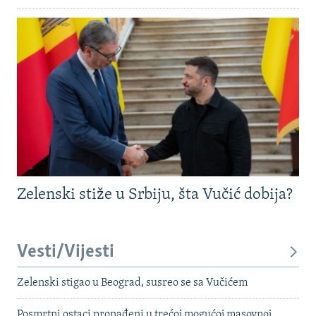
Zelenski stiže u Srbiju, šta Vučić dobija?
Vesti/Vijesti
Zelenski stigao u Beograd, susreo se sa Vučićem
Posmrtni ostaci pronađeni u trećoj mogućoj masovnoj