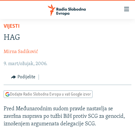
Dostupni
linkovi
Pređite
VIJESTI
na
VIJESTI
HAG
glavni
BOSNA I HERCEGOVINA
sadržaj
Mirna Sadiković
SRBIJA
Pređite
na
9. mart/ožujak, 2006.
KOSOVO
glavnu
CRNA GORA
navigaciju
Podijelite
Pređite
VIZUELNO
na
Dodajte Radio Slobodna Evropa u vaš Google izvor
PODCASTI
VIDEO
pretragu
RAT U UKRAJINI
FOTOGALERIJE
Pred Međunarodnim sudom pravde nastavlja se
završna rasprava po tužbi BiH protiv SCG za genocid,
KINA NA BALKANU
INFOGRAFIKE
iznošenjem argumenata delegacije SCG.
RSE PRIČE IZ SVIJETA