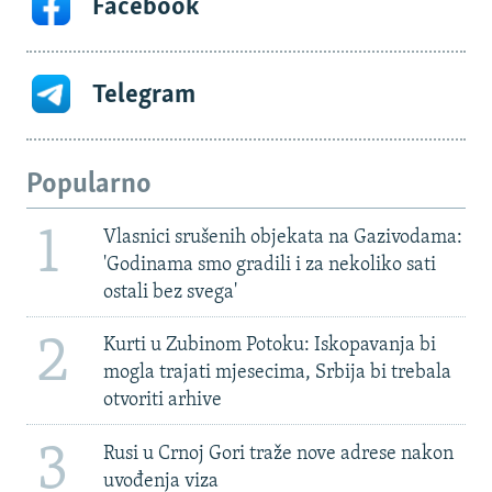
Facebook
Telegram
Popularno
1
Vlasnici srušenih objekata na Gazivodama:
'Godinama smo gradili i za nekoliko sati
ostali bez svega'
2
Kurti u Zubinom Potoku: Iskopavanja bi
mogla trajati mjesecima, Srbija bi trebala
otvoriti arhive
3
Rusi u Crnoj Gori traže nove adrese nakon
uvođenja viza