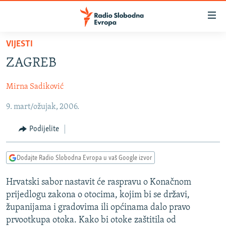
Dostupni
linkovi
Pređite
VIJESTI
na
VIJESTI
ZAGREB
glavni
BOSNA I HERCEGOVINA
sadržaj
Mirna Sadiković
SRBIJA
Pređite
na
9. mart/ožujak, 2006.
KOSOVO
glavnu
CRNA GORA
navigaciju
Podijelite
Pređite
VIZUELNO
na
Dodajte Radio Slobodna Evropa u vaš Google izvor
PODCASTI
VIDEO
pretragu
RAT U UKRAJINI
FOTOGALERIJE
Hrvatski sabor nastavit će raspravu o Konačnom
prijedlogu zakona o otocima, kojim bi se državi,
KINA NA BALKANU
INFOGRAFIKE
županijama i gradovima ili općinama dalo pravo
RSE PRIČE IZ SVIJETA
prvootkupa otoka. Kako bi otoke zaštitila od