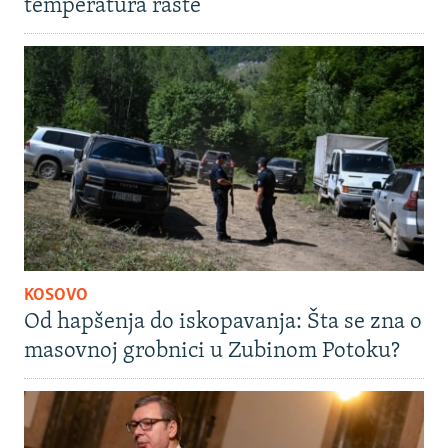
temperatura raste
KOSOVO
Od hapšenja do iskopavanja: Šta se zna o
masovnoj grobnici u Zubinom Potoku?