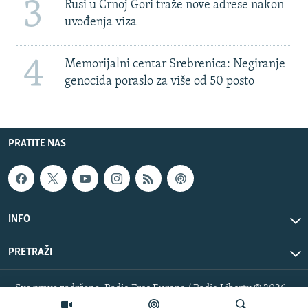
3
Rusi u Crnoj Gori traže nove adrese nakon
uvođenja viza
4
Memorijalni centar Srebrenica: Negiranje
genocida poraslo za više od 50 posto
PRATITE NAS
INFO
PRETRAŽI
Sva prava zadržana. Radio Free Europe / Radio Liberty © 2026
RFE/RL, Inc.