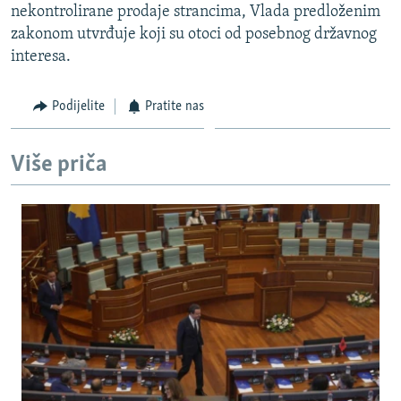
nekontrolirane prodaje strancima, Vlada predloženim
ISPRIČAJ MI
zakonom utvrđuje koji su otoci od posebnog državnog
DNEVNO@RSE
interesa.
SPECIJALI RSE
Podijelite
Pratite nas
VIŠE OD NASLOVA
PRATITE NAS
GENOCID U SREBRENICI
Više priča
POPLAVE I KLIZIŠTA U BIH 2024.
TV LIBERTY
Sve RFE/RL stranice
POST SCRIPTUM
MOJA EVROPA
TRI DECENIJE OD RATA U BIH
SVE KARTE DEJTONA
NASTANAK I RASPAD JUGOSLAVIJE