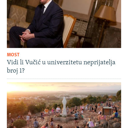
MOST
Vidi li Vučić u univerzitetu neprijatelja
broj 1?