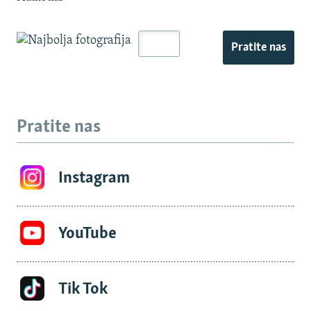
Pratite nas
Pratite nas
Instagram
YouTube
Tik Tok