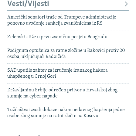
Vesti/Vijesti
Američki senatori traže od Trumpove administracije
ponovno uvođenje sankcija zvaničnicima iz RS
Zelenski stiže u prvu zvaničnu posjetu Beogradu
Podignuta optužnica za ratne zločine u Đakovici protiv 20
osoba, uključujući Radoičića
SAD uputile zahtev za izručenje iranskog hakera
uhapšenog u Crnoj Gori
Državljaninu Srbije određen pritvor u Hrvatskoj zbog
sumnje na cyber napade
Tužilaštvo izvodi dokaze nakon nedavnog hapšenja jedne
osobe zbog sumnje na ratni zločin na Kosovu