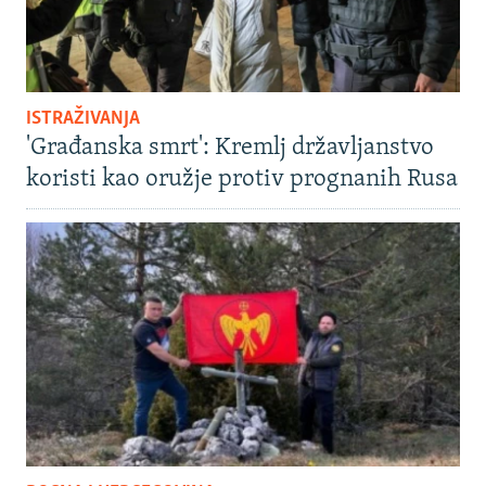
ISTRAŽIVANJA
'Građanska smrt': Kremlj državljanstvo
koristi kao oružje protiv prognanih Rusa