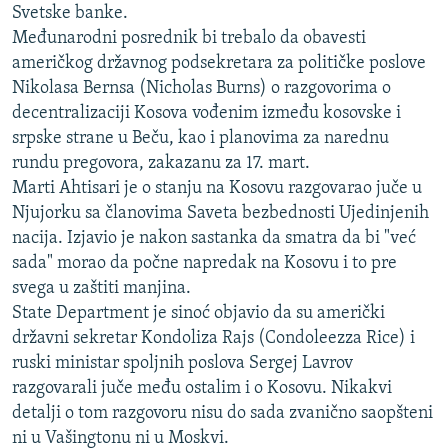
Svetske banke.
ISPRIČAJ MI
Međunarodni posrednik bi trebalo da obavesti
DNEVNO@RSE
američkog državnog podsekretara za političke poslove
Nikolasa Bernsa (Nicholas Burns) o razgovorima o
SPECIJALI RSE
decentralizaciji Kosova vođenim između kosovske i
VIŠE OD NASLOVA
srpske strane u Beču, kao i planovima za narednu
PRATITE NAS
rundu pregovora, zakazanu za 17. mart.
GENOCID U SREBRENICI
Marti Ahtisari je o stanju na Kosovu razgovarao juče u
POPLAVE I KLIZIŠTA U BIH 2024.
Njujorku sa članovima Saveta bezbednosti Ujedinjenih
TV LIBERTY
Sve RFE/RL stranice
nacija. Izjavio je nakon sastanka da smatra da bi "već
sada" morao da počne napredak na Kosovu i to pre
POST SCRIPTUM
svega u zaštiti manjina.
MOJA EVROPA
State Department je sinoć objavio da su američki
državni sekretar Kondoliza Rajs (Condoleezza Rice) i
TRI DECENIJE OD RATA U BIH
ruski ministar spoljnih poslova Sergej Lavrov
SVE KARTE DEJTONA
razgovarali juče među ostalim i o Kosovu. Nikakvi
detalji o tom razgovoru nisu do sada zvanično saopšteni
NASTANAK I RASPAD JUGOSLAVIJE
ni u Vašingtonu ni u Moskvi.