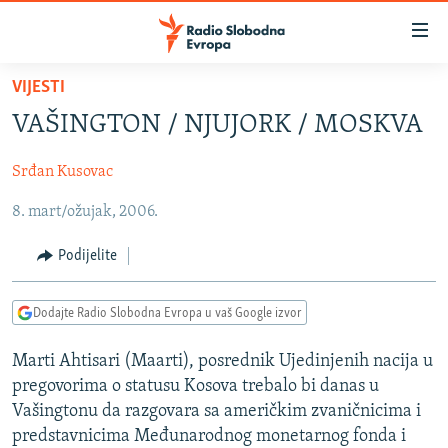
Dostupni
linkovi
Pređite
VIJESTI
na
VIJESTI
VAŠINGTON / NJUJORK / MOSKVA
glavni
BOSNA I HERCEGOVINA
sadržaj
Srđan Kusovac
SRBIJA
Pređite
na
8. mart/ožujak, 2006.
KOSOVO
glavnu
CRNA GORA
navigaciju
Podijelite
Pređite
VIZUELNO
na
Dodajte Radio Slobodna Evropa u vaš Google izvor
PODCASTI
VIDEO
pretragu
RAT U UKRAJINI
FOTOGALERIJE
Marti Ahtisari (Maarti), posrednik Ujedinjenih nacija u
pregovorima o statusu Kosova trebalo bi danas u
KINA NA BALKANU
INFOGRAFIKE
Vašingtonu da razgovara sa američkim zvaničnicima i
RSE PRIČE IZ SVIJETA
predstavnicima Međunarodnog monetarnog fonda i