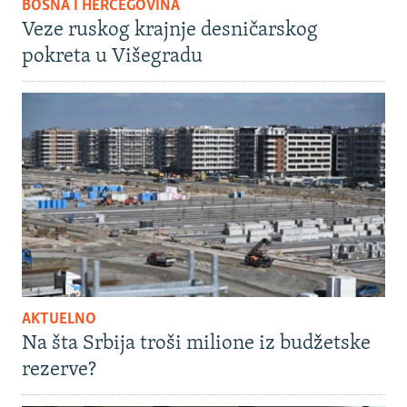
BOSNA I HERCEGOVINA
Veze ruskog krajnje desničarskog
pokreta u Višegradu
AKTUELNO
Na šta Srbija troši milione iz budžetske
rezerve?