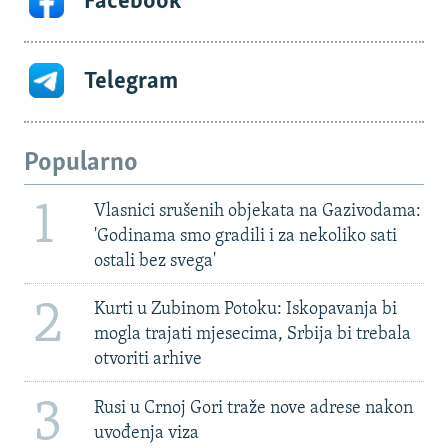
Facebook
Telegram
Popularno
1
Vlasnici srušenih objekata na Gazivodama:
'Godinama smo gradili i za nekoliko sati
ostali bez svega'
2
Kurti u Zubinom Potoku: Iskopavanja bi
mogla trajati mjesecima, Srbija bi trebala
otvoriti arhive
3
Rusi u Crnoj Gori traže nove adrese nakon
uvođenja viza