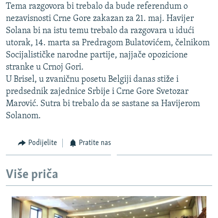
Tema razgovora bi trebalo da bude referendum o
ISPRIČAJ MI
nezavisnosti Crne Gore zakazan za 21. maj. Havijer
DNEVNO@RSE
Solana bi na istu temu trebalo da razgovara u idući
utorak, 14. marta sa Predragom Bulatovićem, čelnikom
SPECIJALI RSE
Socijalističke narodne partije, najjače opozicione
VIŠE OD NASLOVA
stranke u Crnoj Gori.
PRATITE NAS
U Brisel, u zvaničnu posetu Belgiji danas stiže i
GENOCID U SREBRENICI
predsednik zajednice Srbije i Crne Gore Svetozar
POPLAVE I KLIZIŠTA U BIH 2024.
Marović. Sutra bi trebalo da se sastane sa Havijerom
TV LIBERTY
Sve RFE/RL stranice
Solanom.
POST SCRIPTUM
Podijelite
Pratite nas
MOJA EVROPA
TRI DECENIJE OD RATA U BIH
Više priča
SVE KARTE DEJTONA
NASTANAK I RASPAD JUGOSLAVIJE