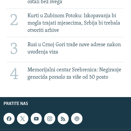
ostali bez svega'
2
Kurti u Zubinom Potoku: Iskopavanja bi
mogla trajati mjesecima, Srbija bi trebala
otvoriti arhive
3
Rusi u Crnoj Gori traže nove adrese nakon
uvođenja viza
4
Memorijalni centar Srebrenica: Negiranje
genocida poraslo za više od 50 posto
PRATITE NAS