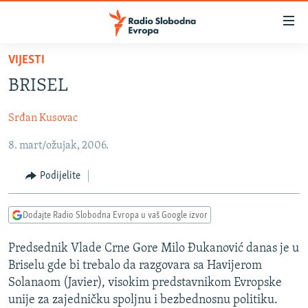
Dostupni
linkovi
Pređite
VIJESTI
na
VIJESTI
BRISEL
glavni
BOSNA I HERCEGOVINA
sadržaj
Srđan Kusovac
SRBIJA
Pređite
na
8. mart/ožujak, 2006.
KOSOVO
glavnu
CRNA GORA
navigaciju
Podijelite
Pređite
VIZUELNO
na
Dodajte Radio Slobodna Evropa u vaš Google izvor
PODCASTI
VIDEO
pretragu
RAT U UKRAJINI
FOTOGALERIJE
Predsednik Vlade Crne Gore Milo Đukanović danas je u
Briselu gde bi trebalo da razgovara sa Havijerom
KINA NA BALKANU
INFOGRAFIKE
Solanaom (Javier), visokim predstavnikom Evropske
RSE PRIČE IZ SVIJETA
unije za zajedničku spoljnu i bezbednosnu politiku.