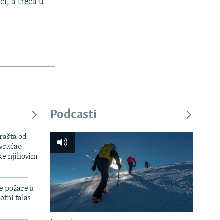
i, a treća u
Podcasti
rašta od
 vraćao
ke njihovim
e požare u
otni talas