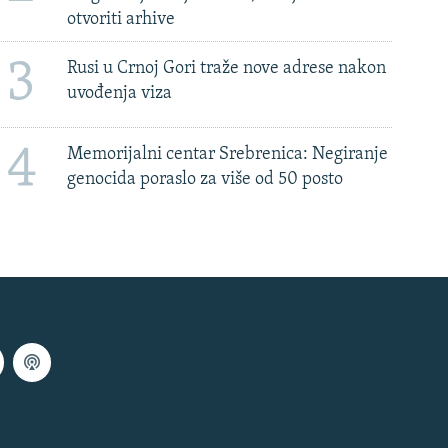
otvoriti arhive
3
Rusi u Crnoj Gori traže nove adrese nakon
uvođenja viza
4
Memorijalni centar Srebrenica: Negiranje
genocida poraslo za više od 50 posto