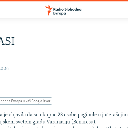
ASI
2006.
obodna Evropa u vaš Google izvor
ija je objavila da su ukupno 23 osobe poginule u jučerašnjim
ijskom svetom gradu Varanasiju (Benaresu).