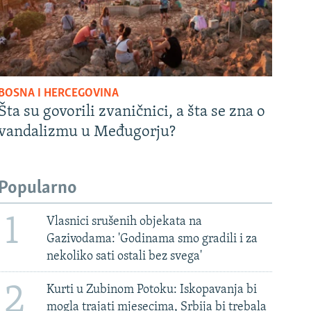
BOSNA I HERCEGOVINA
Šta su govorili zvaničnici, a šta se zna o
vandalizmu u Međugorju?
Popularno
1
Vlasnici srušenih objekata na
Gazivodama: 'Godinama smo gradili i za
nekoliko sati ostali bez svega'
2
Kurti u Zubinom Potoku: Iskopavanja bi
mogla trajati mjesecima, Srbija bi trebala