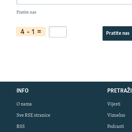
Pratite nas
Pratite nas
INFO
PRETRAŽI
O nama
Vijesti
Sve RSE stranice
Vizuelno
PRATITE NAS
RSS
Podcasti