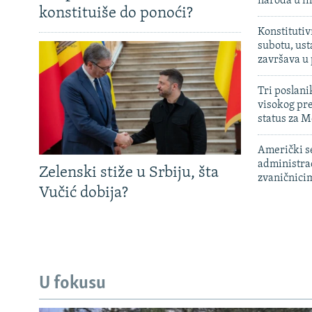
naroda u in
konstituiše do ponoći?
Konstitutiv
subotu, ust
završava u
Tri poslani
visokog pr
status za M
Američki s
administra
Zelenski stiže u Srbiju, šta
zvaničnici
Vučić dobija?
U fokusu