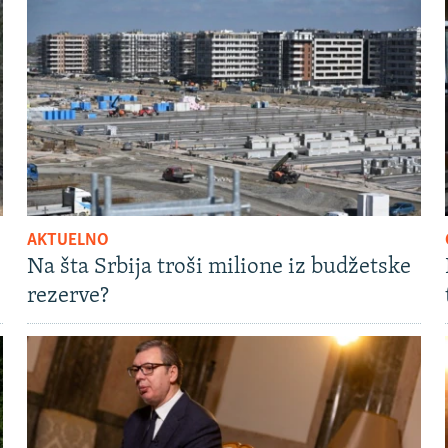
AKTUELNO
Na šta Srbija troši milione iz budžetske
rezerve?