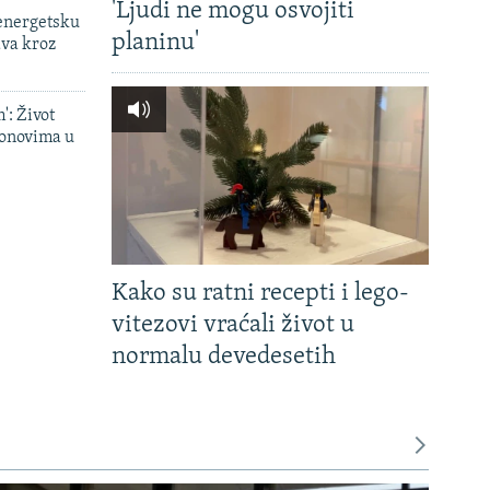
'Ljudi ne mogu osvojiti
 energetsku
planinu'
ava kroz
': Život
onovima u
Kako su ratni recepti i lego-
vitezovi vraćali život u
normalu devedesetih