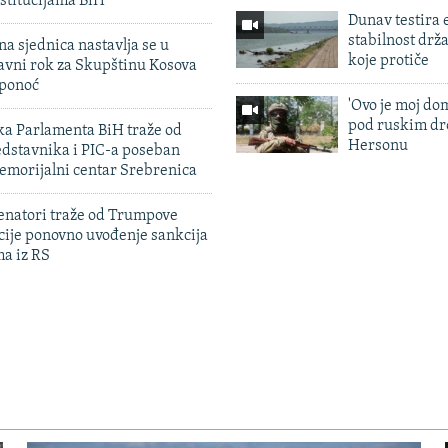
stitucijama BiH
Dunav testira
stabilnost drž
na sjednica nastavlja se u
koje protiče
avni rok za Skupštinu Kosova
 ponoć
'Ovo je moj dom
pod ruskim dr
ka Parlamenta BiH traže od
Hersonu
edstavnika i PIC-a poseban
emorijalni centar Srebrenica
enatori traže od Trumpove
cije ponovno uvođenje sankcija
ma iz RS