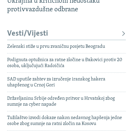
Ukrajina u kritičnom nedostaku
protivvazdušne odbrane
Vesti/Vijesti
Zelenski stiže u prvu zvaničnu posjetu Beogradu
Podignuta optužnica za ratne zločine u Đakovici protiv 20
osoba, uključujući Radoičića
SAD uputile zahtev za izručenje iranskog hakera
uhapšenog u Crnoj Gori
Državljaninu Srbije određen pritvor u Hrvatskoj zbog
sumnje na cyber napade
Tužilaštvo izvodi dokaze nakon nedavnog hapšenja jedne
osobe zbog sumnje na ratni zločin na Kosovu