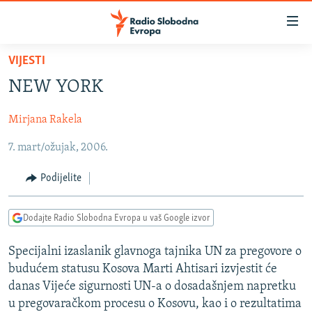
Dostupni
linkovi
Pređite
VIJESTI
na
VIJESTI
NEW YORK
glavni
BOSNA I HERCEGOVINA
sadržaj
Mirjana Rakela
SRBIJA
Pređite
na
7. mart/ožujak, 2006.
KOSOVO
glavnu
CRNA GORA
navigaciju
Podijelite
Pređite
VIZUELNO
na
Dodajte Radio Slobodna Evropa u vaš Google izvor
PODCASTI
VIDEO
pretragu
RAT U UKRAJINI
FOTOGALERIJE
Specijalni izaslanik glavnoga tajnika UN za pregovore o
budućem statusu Kosova Marti Ahtisari izvjestit će
KINA NA BALKANU
INFOGRAFIKE
danas Vijeće sigurnosti UN-a o dosadašnjem napretku
RSE PRIČE IZ SVIJETA
u pregovaračkom procesu o Kosovu, kao i o rezultatima