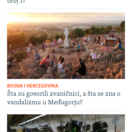
broj 1?
BOSNA I HERCEGOVINA
Šta su govorili zvaničnici, a šta se zna o
vandalizmu u Međugorju?