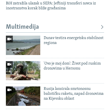
BiH zatražila ulazak u SEPA: Jeftiniji transferi novca iz
inostranstva korak bliže građanima
Multimedija
Dunav testira energetsku stabilnost
regiona
'Ovo je moj dom': Život pod ruskim
dronovima u Hersonu
Rusija lansirala smrtonosnu
balističku raketu, napad dronovima
na Kijevsku oblast