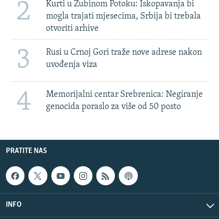
2
Kurti u Zubinom Potoku: Iskopavanja bi
mogla trajati mjesecima, Srbija bi trebala
otvoriti arhive
3
Rusi u Crnoj Gori traže nove adrese nakon
uvođenja viza
4
Memorijalni centar Srebrenica: Negiranje
genocida poraslo za više od 50 posto
PRATITE NAS
INFO