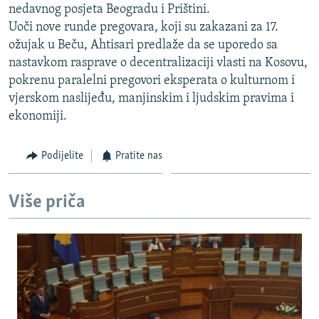
nedavnog posjeta Beogradu i Prištini.
ISPRIČAJ MI
Uoči nove runde pregovara, koji su zakazani za 17.
DNEVNO@RSE
ožujak u Beču, Ahtisari predlaže da se uporedo sa
nastavkom rasprave o decentralizaciji vlasti na Kosovu,
SPECIJALI RSE
pokrenu paralelni pregovori eksperata o kulturnom i
VIŠE OD NASLOVA
vjerskom naslijeđu, manjinskim i ljudskim pravima i
PRATITE NAS
ekonomiji.
GENOCID U SREBRENICI
POPLAVE I KLIZIŠTA U BIH 2024.
Podijelite
Pratite nas
TV LIBERTY
Sve RFE/RL stranice
POST SCRIPTUM
Više priča
MOJA EVROPA
TRI DECENIJE OD RATA U BIH
SVE KARTE DEJTONA
NASTANAK I RASPAD JUGOSLAVIJE