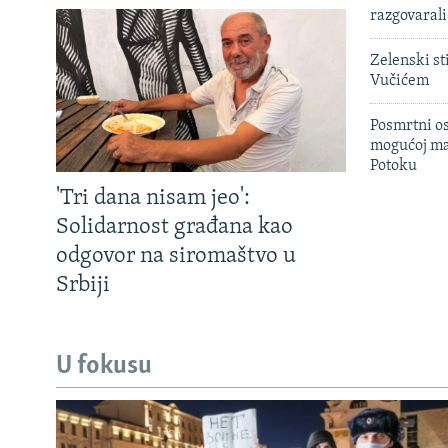
razgovarali
Zelenski st
Vučićem
Posmrtni os
mogućoj ma
Potoku
'Tri dana nisam jeo':
Solidarnost građana kao
odgovor na siromaštvo u
Srbiji
U fokusu