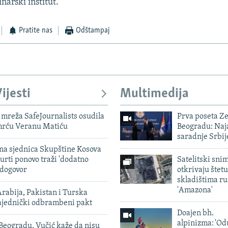
narski institut.
Pratite nas
Odštampaj
ijesti
Multimedija
mreža SafeJournalists osudila
Prva poseta Z
smrću Veranu Matiću
Beogradu: Naja
saradnje Srbij
vna sjednica Skupštine Kosova
urti ponovo traži 'dodatno
Satelitski sni
 dogovor
otkrivaju štetu
skladištima r
'Amazona'
rabija, Pakistan i Turska
zajednički odbrambeni pakt
Doajen bh.
alpinizma: 'Od
Beogradu, Vučić kaže da nisu