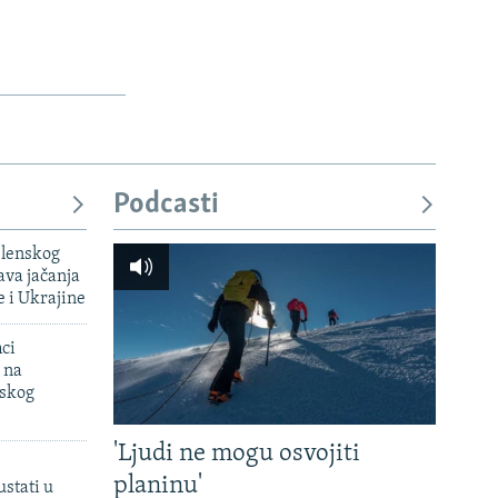
Podcasti
elenskog
va jačanja
e i Ukrajine
mci
 na
uskog
'Ljudi ne mogu osvojiti
planinu'
ustati u