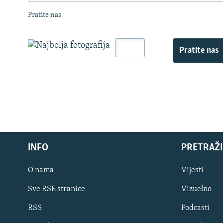
Pratite nas
Pratite nas
INFO
PRETRAŽI
O nama
Vijesti
Sve RSE stranice
Vizuelno
PRATITE NAS
RSS
Podcasti