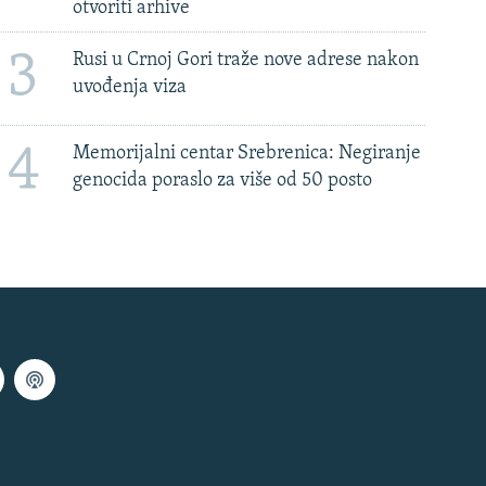
otvoriti arhive
3
Rusi u Crnoj Gori traže nove adrese nakon
uvođenja viza
4
Memorijalni centar Srebrenica: Negiranje
genocida poraslo za više od 50 posto