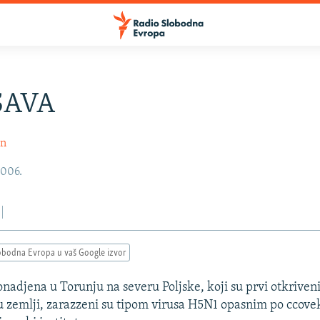
SAVA
in
2006.
obodna Evropa u vaš Google izvor
nadjena u Torunju na severu Poljske, koji su prvi otkriveni
 u zemlji, zarazzeni su tipom virusa H5N1 opasnim po ccovek