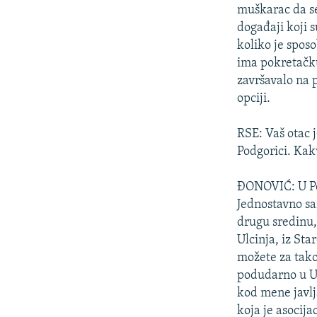
muškarac da se
događaji koji s
koliko je sposo
ima pokretačku 
završavalo na 
opciji.
RSE: Vaš otac j
Podgorici. Kakv
ĐONOVIĆ: U Pod
Jednostavno sa
drugu sredinu, 
Ulcinja, iz Sta
možete za tako
podudarno u Ulc
kod mene javlja
koja je asocija