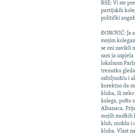
RSE: Vi ste pr
partijskih kol
politički angaž
ĐONOVIĆ: Ja s
svojim kolega
se oni navikli 
sam ja uspjela
lokalnom Parl
trenutku gleda
ozbiljnošću i 
korektno da rad
kluba, ili neko
kolega, pošto 
Albanaca. Prij
mojih muških k
klub, možda i 
kluba. Vlast na