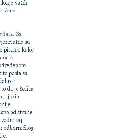
akcije vaših
ak žena
ndata. Sa
jerovatno su
je pitanje kako
žene u
u određenom
ite posla sa
dobro i
to da je šefica
artijskih
unije
asno od strane
voditi taj
ar odborničkog
ije.