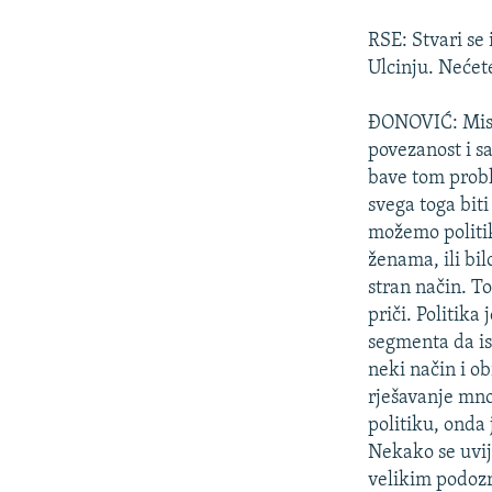
RSE: Stvari se
Ulcinju. Nećete
ĐONOVIĆ: Misli
povezanost i 
bave tom probl
svega toga bit
možemo politik
ženama, ili bi
stran način. T
priči. Politika
segmenta da isk
neki način i ob
rješavanje mno
politiku, onda 
Nekako se uvij
velikim podozr