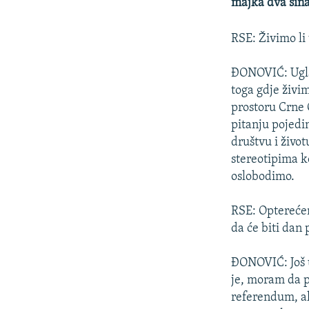
ISPRIČAJ MI
majka dva sina
DNEVNO@RSE
RSE: Živimo li
SPECIJALI RSE
ĐONOVIĆ: Ugla
VIŠE OD NASLOVA
toga gdje živ
GENOCID U SREBRENICI
prostoru Crne 
pitanju pojedi
POPLAVE I KLIZIŠTA U BIH 2024.
društvu i život
TV LIBERTY
stereotipima k
POST SCRIPTUM
oslobodimo.
MOJA EVROPA
RSE: Opterećen
TRI DECENIJE OD RATA U BIH
da će biti dan
SVE KARTE DEJTONA
ĐONOVIĆ: Još 
NASTANAK I RASPAD JUGOSLAVIJE
je, moram da 
referendum, al