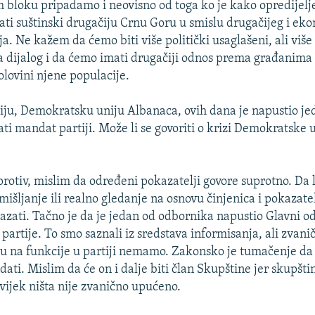
 bloku pripadamo i neovisno od toga ko je kako opredijelj
ati suštinski drugačiju Crnu Goru u smislu drugačijeg i ek
ja. Ne kažem da ćemo biti više politički usaglašeni, ali više
a dijalog i da ćemo imati drugačiji odnos prema građanima
lovini njene populacije.
iju, Demokratsku uniju Albanaca, ovih dana je napustio j
ati mandat partiji. Može li se govoriti o krizi Demokratske 
tiv, mislim da određeni pokazatelji govore suprotno. Da li
mišljanje ili realno gledanje na osnovu činjenica i pokazatel
zati. Tačno je da je jedan od odbornika napustio Glavni od
 partije. To smo saznali iz sredstava informisanja, ali zvan
u na funkcije u partiji nemamo. Zakonsko je tumačenje d
ati. Mislim da će on i dalje biti član Skupštine jer skupšt
vijek ništa nije zvanično upućeno.