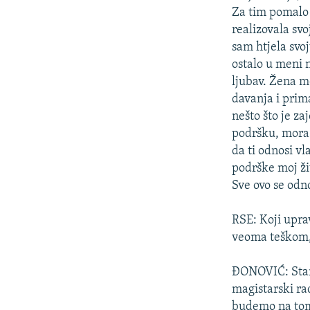
Za tim pomalo
realizovala svo
sam htjela svoj
ostalo u meni 
ljubav. Žena m
davanja i prim
nešto što je z
podršku, mora 
da ti odnosi vl
podrške moj ži
Sve ovo se odn
RSE: Koji uprav
veoma teškom, 
ĐONOVIĆ: Stari
magistarski ra
budemo na tom 