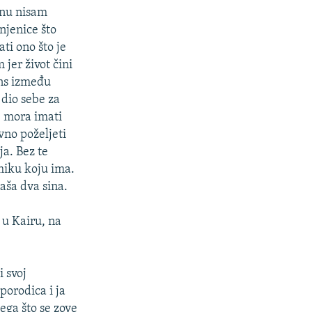
anu nisam
njenice što
ti ono što je
jer život čini
ans između
 dio sebe za
, mora imati
vno poželjeti
ja. Bez te
miku koju ima.
aša dva sina.
 u Kairu, na
i svoj
porodica i ja
ega što se zove