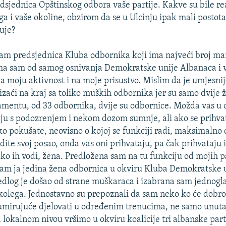
edsjednica Opštinskog odbora vaše partije. Kakve su bile re
ega i vaše okoline, obzirom da se u Ulcinju ipak mali postot
uje?
am predsjednica Kluba odbornika koji ima najveći broj ma
ma sam od samog osnivanja Demokratske unije Albanaca i v
na moju aktivnost i na moje prisustvo. Mislim da je umjesni
 izaći na kraj sa toliko muških odbornika jer su samo dvije 
amentu, od 33 odbornika, dvije su odbornice. Možda vas 
ju s podozrenjem i nekom dozom sumnje, ali ako se prihvat
ako pokušate, neovisno o kojoj se funkciji radi, maksimalno 
ite svoj posao, onda vas oni prihvataju, pa čak prihvataju i 
 ko ih vodi, žena. Predložena sam na tu funkciju od mojih p
sam ja jedina žena odbornica u okviru Kluba Demokratske 
edlog je došao od strane muškaraca i izabrana sam jednogl
olega. Jednostavno su prepoznali da sam neko ko će dobro 
umirujuće djelovati u određenim trenucima, ne samo unut
 lokalnom nivou vršimo u okviru koalicije tri albanske part