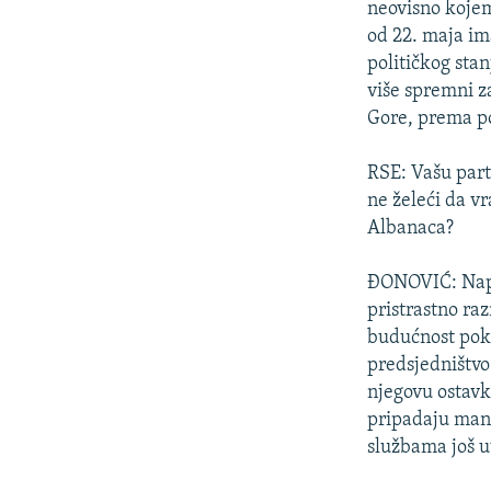
neovisno kojem
od 22. maja im
političkog stan
više spremni z
Gore, prema po
RSE: Vašu part
ne želeći da vr
Albanaca?
ĐONOVIĆ: Napro
pristrastno raz
budućnost poka
predsjedništvo
njegovu ostavk
pripadaju mand
službama još u