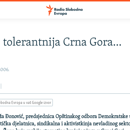
 tolerantnija Crna Gora...
2006.
obodna Evropa u vaš Google izvor
dža Đonović, predsjednica Opštinskog odbora Demokratske 
stička djelatnica, sindikalna i aktivistkinja nevladinog sekt