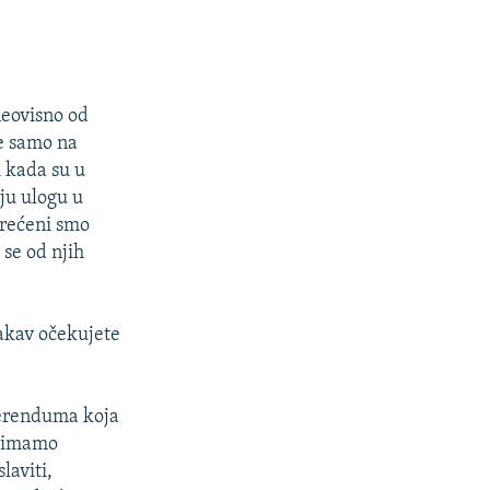
eovisno od
e samo na
i kada su u
ju ulogu u
erećeni smo
se od njih
akav očekujete
ferenduma koja
a imamo
laviti,