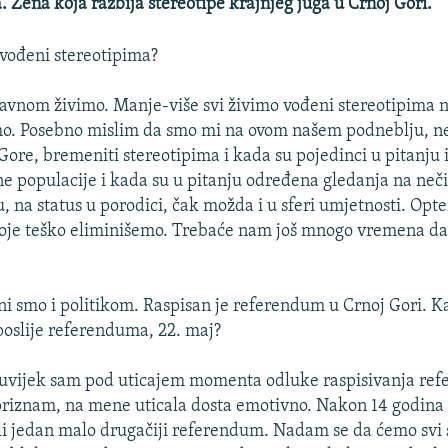
. Žena koja razbija stereotipe krajnjeg juga u Crnoj Gori.
 vođeni stereotipima?
vnom živimo. Manje-više svi živimo vođeni stereotipima n
imo. Posebno mislim da smo mi na ovom našem podneblju, n
Gore, bremeniti stereotipima i kada su pojedinci u pitanju 
ne populacije i kada su u pitanju određena gledanja na neči
u, na status u porodici, čak možda i u sferi umjetnosti. Opt
oje teško eliminišemo. Trebaće nam još mnogo vremena da 
i smo i politikom. Raspisan je referendum u Crnoj Gori. K
 poslije referenduma, 22. maj?
uvijek sam pod uticajem momenta odluke raspisivanja re
priznam, na mene uticala dosta emotivno. Nakon 14 godin
i jedan malo drugačiji referendum. Nadam se da ćemo svi s