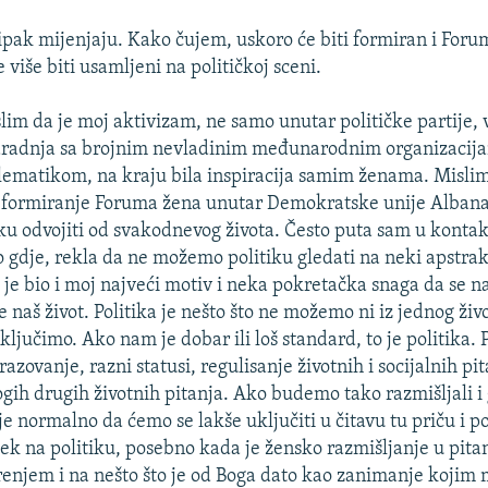
 ipak mijenjaju. Kako čujem, uskoro će biti formiran i Foru
 više biti usamljeni na političkoj sceni.
m da je moj aktivizam, ne samo unutar političke partije, v
saradnja sa brojnim nevladinim međunarodnim organizacija
ematikom, na kraju bila inspiracija samim ženama. Misli
i formiranje Foruma žena unutar Demokratske unije Alban
u odvojiti od svakodnevog života. Često puta sam u konta
lo gdje, rekla da ne možemo politiku gledati na neki apstra
o je bio i moj najveći motiv i neka pokretačka snaga da se n
 je naš život. Politika je nešto što ne možemo ni iz jednog ži
ljučimo. Ako nam je dobar ili loš standard, to je politika. P
razovanje, razni statusi, regulisanje životnih i socijalnih pit
gih drugih životnih pitanja. Ako budemo tako razmišljali i 
je normalno da ćemo se lakše uključiti u čitavu tu priču i po
ek na politiku, posebno kada je žensko razmišljanje u pitan
enjem i na nešto što je od Boga dato kao zanimanje kojim 