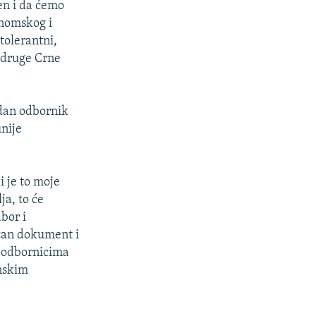
en i da ćemo
onomskog i
 tolerantni,
 druge Crne
edan odbornik
unije
 je to moje
ja, to će
bor i
ičan dokument i
a odbornicima
inskim