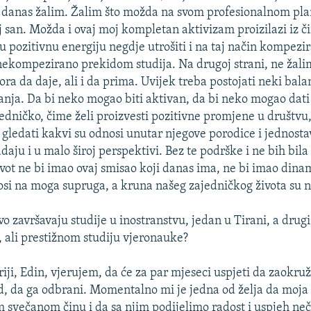
 danas žalim. Žalim što možda na svom profesionalnom pl
j san. Možda i ovaj moj kompletan aktivizam proizilazi iz či
u pozitivnu energiju negdje utrošiti i na taj način kompezira
nekompezirano prekidom studija. Na drugoj strani, ne žalim 
ora da daje, ali i da prima. Uvijek treba postojati neki bal
anja. Da bi neko mogao biti aktivan, da bi neko mogao dati
ajedničko, čime želi proizvesti pozitivne promjene u društvu
gledati kakvi su odnosi unutar njegove porodice i jednosta
adaju i u malo široj perspektivi. Bez te podrške i ne bih bila 
vot ne bi imao ovaj smisao koji danas ima, ne bi imao dina
osi na moga supruga, a kruna našeg zajedničkog života su n
o završavaju studije u inostranstvu, jedan u Tirani, a drugi
ali prestižnom studiju vjeronauke?
ji, Edin, vjerujem, da će za par mjeseci uspjeti da zaokruž
d, da ga odbrani. Momentalno mi je jedna od želja da moja 
svečanom činu i da sa njim podijelimo radost i uspjeh neč