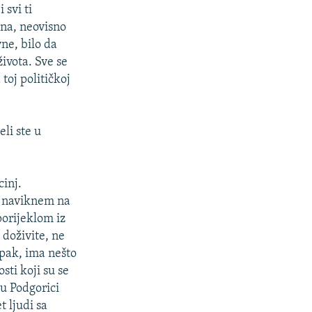
svi ti
ena, neovisno
ne, bilo da
života. Sve se
toj političkoj
eli ste u
inj.
e naviknem na
porijeklom iz
 doživite, ne
Ipak, ima nešto
sti koji su se
 u Podgorici
t ljudi sa