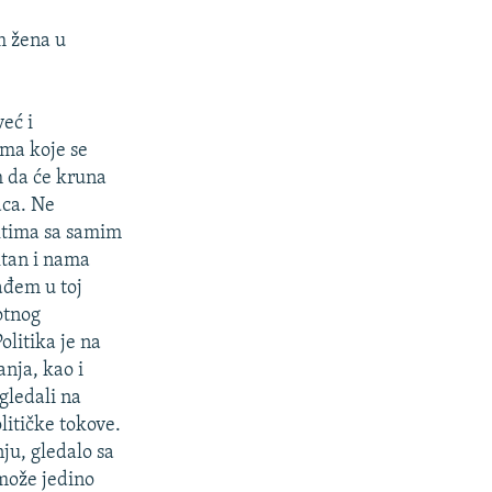
m žena u
eć i
ma koje se
m da će kruna
aca. Ne
ktima sa samim
ktan i nama
ađem u toj
votnog
olitika je na
anja, kao i
gledali na
litičke tokove.
ju, gledalo sa
može jedino