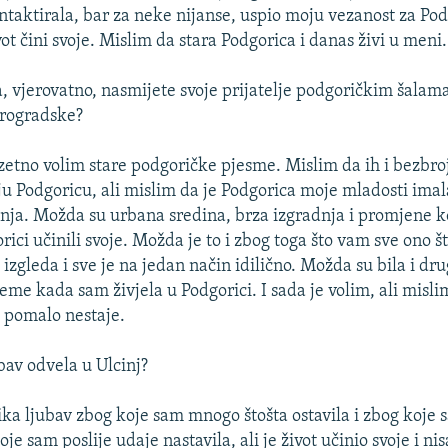
taktirala, bar za neke nijanse, uspio moju vezanost za Po
vot čini svoje. Mislim da stara Podgorica i danas živi u meni.
, vjerovatno, nasmijete svoje prijatelje podgoričkim šalama 
arogradske?
tno volim stare podgoričke pjesme. Mislim da ih i bezbro
nju Podgoricu, ali mislim da je Podgorica moje mladosti ima
nja. Možda su urbana sredina, brza izgradnja i promjene k
ci učinili svoje. Možda je to i zbog toga što vam sve ono št
 izgleda i sve je na jedan način idilično. Možda su bila i dru
eme kada sam živjela u Podgorici. I sada je volim, ali misl
 pomalo nestaje.
bav odvela u Ulcinj?
a ljubav zbog koje sam mnogo štošta ostavila i zbog koje 
oje sam poslije udaje nastavila, ali je život učinio svoje i ni