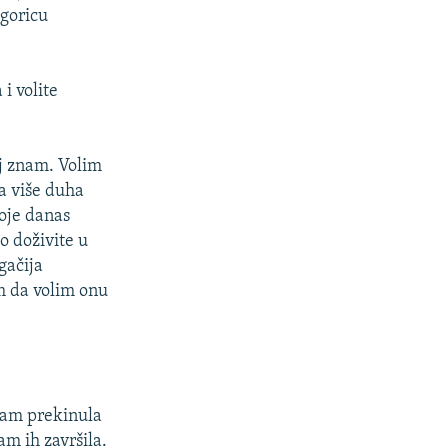
dgoricu
i volite
j znam. Volim
la više duha
oje danas
o doživite u
gačija
im da volim onu
sam prekinula
sam ih završila.