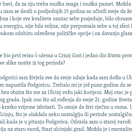
 bavi, da za nju treba muška snaga i muška pamet. Možda i 
u nam se desili u posljednjih 15 godina su učinili svoje da ž
bna i koje sve kvalitete unutar sebe posjeduje, bilo obrazov
energiju, nije bila voljna, nije prepoznala sebe u toj sferi 
pukom odabiru određene političke opcije i na davanju glasa 
e bio prvi reisu-l-ulema u Crnoj Gori i jedan dio života prov
e slike nosite iz tog perioda?
gorici sam živjela sve do svoje udaje kada sam došla u Ulc
m napustila Podgoricu. Trebalo mi je još puno godina da s
bez obzira što me za Ulcinj vežu jaki korijeni. Moj otac je 
rog grada. Ipak ono što od rođenja do svoje 21. godine života
 kratko vrijeme izbrisati. To ostaje da živi vječno u vama. 
inju, što je olakšalo neku nostalgiju ili periode nostalgično
li kada je u pitanju Podgorica. Odrasla sam u staroj varoši
cija na staru varoš, Stari ulcinjski grad. Možda je i mentalite