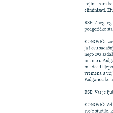
kojima sam kon
eliminisati. Ži
RSE: Zbog toga
podgoričke st
ĐONOVIĆ: Izuze
ja i ovu sadaš
nego ova sadaš
imamo u Podgori
mladosti lijepo
vremena u vrij
Podgoricu koja
RSE: Vas je lju
ĐONOVIĆ: Velik
svoje studije, k