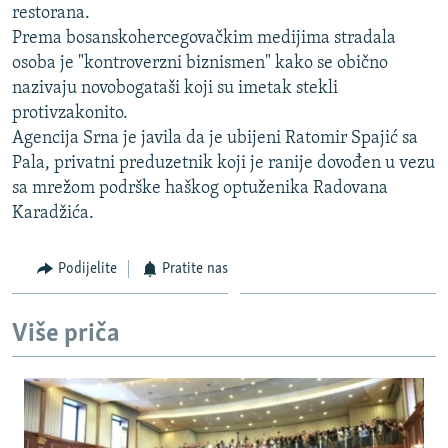
restorana.
ISPRIČAJ MI
Prema bosanskohercegovačkim medijima stradala
DNEVNO@RSE
osoba je "kontroverzni biznismen" kako se obično
nazivaju novobogataši koji su imetak stekli
SPECIJALI RSE
protivzakonito.
VIŠE OD NASLOVA
Agencija Srna je javila da je ubijeni Ratomir Spajić sa
PRATITE NAS
Pala, privatni preduzetnik koji je ranije dovođen u vezu
GENOCID U SREBRENICI
sa mrežom podrške haškog optuženika Radovana
POPLAVE I KLIZIŠTA U BIH 2024.
Karadžića.
TV LIBERTY
Sve RFE/RL stranice
Podijelite
Pratite nas
POST SCRIPTUM
MOJA EVROPA
Više priča
TRI DECENIJE OD RATA U BIH
SVE KARTE DEJTONA
NASTANAK I RASPAD JUGOSLAVIJE