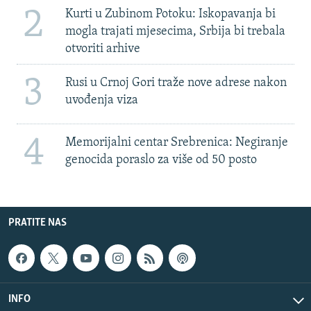
2
Kurti u Zubinom Potoku: Iskopavanja bi
mogla trajati mjesecima, Srbija bi trebala
otvoriti arhive
3
Rusi u Crnoj Gori traže nove adrese nakon
uvođenja viza
4
Memorijalni centar Srebrenica: Negiranje
genocida poraslo za više od 50 posto
PRATITE NAS
INFO