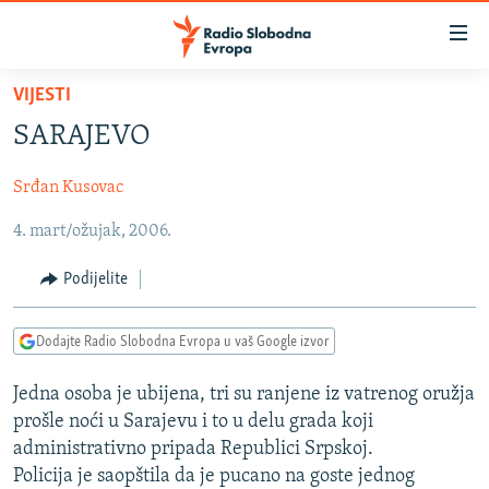
Dostupni
linkovi
Pređite
VIJESTI
na
VIJESTI
SARAJEVO
glavni
BOSNA I HERCEGOVINA
sadržaj
Srđan Kusovac
SRBIJA
Pređite
na
4. mart/ožujak, 2006.
KOSOVO
glavnu
CRNA GORA
navigaciju
Podijelite
Pređite
VIZUELNO
na
Dodajte Radio Slobodna Evropa u vaš Google izvor
PODCASTI
VIDEO
pretragu
RAT U UKRAJINI
FOTOGALERIJE
Jedna osoba je ubijena, tri su ranjene iz vatrenog oružja
prošle noći u Sarajevu i to u delu grada koji
KINA NA BALKANU
INFOGRAFIKE
administrativno pripada Republici Srpskoj.
RSE PRIČE IZ SVIJETA
Policija je saopštila da je pucano na goste jednog