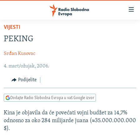
Dostupni
linkovi
Pređite
VIJESTI
na
VIJESTI
PEKING
glavni
BOSNA I HERCEGOVINA
sadržaj
Srđan Kusovac
SRBIJA
Pređite
na
4. mart/ožujak, 2006.
KOSOVO
glavnu
CRNA GORA
navigaciju
Podijelite
Pređite
VIZUELNO
na
Dodajte Radio Slobodna Evropa u vaš Google izvor
PODCASTI
VIDEO
pretragu
RAT U UKRAJINI
FOTOGALERIJE
Kina je objavila da će povećati vojni budžet za 14,7%
odnosno za oko 284 milijarde juana (≈35.000.000.000
KINA NA BALKANU
INFOGRAFIKE
$).
RSE PRIČE IZ SVIJETA