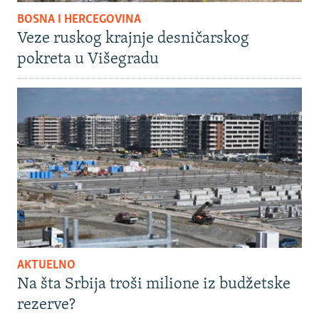
BOSNA I HERCEGOVINA
Veze ruskog krajnje desničarskog
pokreta u Višegradu
AKTUELNO
Na šta Srbija troši milione iz budžetske
rezerve?