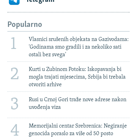
Popularno
1
Vlasnici srušenih objekata na Gazivodama:
'Godinama smo gradili i za nekoliko sati
ostali bez svega'
2
Kurti u Zubinom Potoku: Iskopavanja bi
mogla trajati mjesecima, Srbija bi trebala
otvoriti arhive
3
Rusi u Crnoj Gori traže nove adrese nakon
uvođenja viza
4
Memorijalni centar Srebrenica: Negiranje
genocida poraslo za više od 50 posto