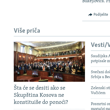
ISPRIČAJ MI
Bukejlovica. P
DNEVNO@RSE
Podijelite
SPECIJALI RSE
VIŠE OD NASLOVA
Više priča
GENOCID U SREBRENICI
Vesti/V
POPLAVE I KLIZIŠTA U BIH 2024.
TV LIBERTY
Saudijska A
potpisale 
POST SCRIPTUM
MOJA EVROPA
Svečani doč
Srbija u B
TRI DECENIJE OD RATA U BIH
Šta će se desiti ako se
Zelenski st
SVE KARTE DEJTONA
Vučićem
Skupština Kosova ne
NASTANAK I RASPAD JUGOSLAVIJE
konstituiše do ponoći?
Posmrtni os
mogućoj ma