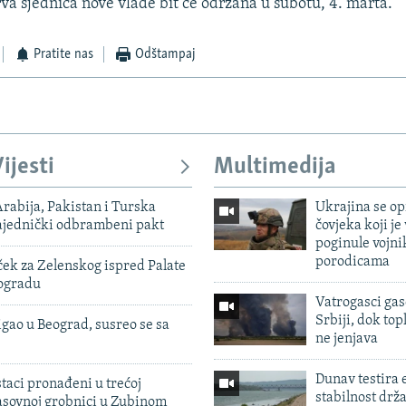
rva sjednica nove vlade bit ce odrzana u subotu, 4. marta.
Pratite nas
Odštampaj
ijesti
Multimedija
rabija, Pakistan i Turska
Ukrajina se op
zajednički odbrambeni pakt
čovjeka koji je
poginule vojni
porodicama
ek za Zelenskog ispred Palate
eogradu
Vatrogasci gas
Srbiji, dok topl
igao u Beograd, susreo se sa
ne jenjava
Dunav testira
taci pronađeni u trećoj
stabilnost drž
sovnoj grobnici u Zubinom