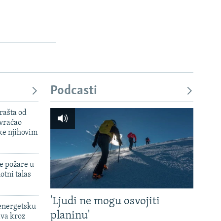
Podcasti
rašta od
 vraćao
ke njihovim
e požare u
otni talas
'Ljudi ne mogu osvojiti
 energetsku
planinu'
ava kroz