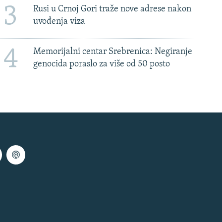
3
Rusi u Crnoj Gori traže nove adrese nakon
uvođenja viza
4
Memorijalni centar Srebrenica: Negiranje
genocida poraslo za više od 50 posto