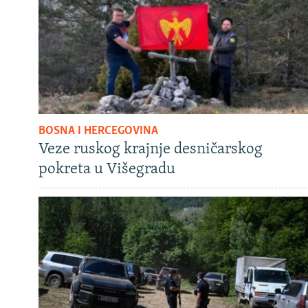
BOSNA I HERCEGOVINA
Veze ruskog krajnje desničarskog
pokreta u Višegradu