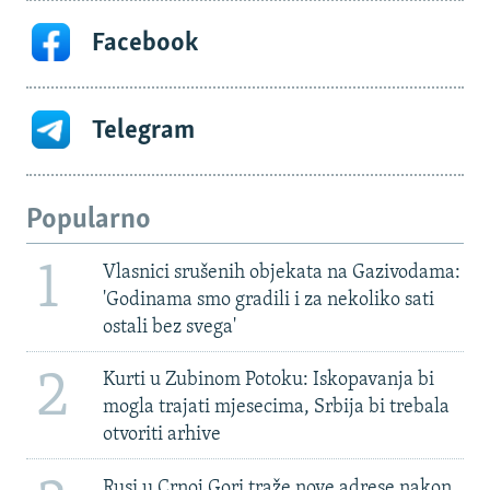
Facebook
Telegram
Popularno
1
Vlasnici srušenih objekata na Gazivodama:
'Godinama smo gradili i za nekoliko sati
ostali bez svega'
2
Kurti u Zubinom Potoku: Iskopavanja bi
mogla trajati mjesecima, Srbija bi trebala
otvoriti arhive
Rusi u Crnoj Gori traže nove adrese nakon