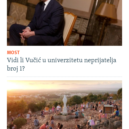
MOST
Vidi li Vučić u univerzitetu neprijatelja
broj 1?