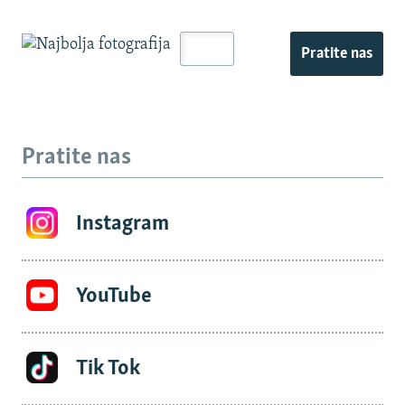
Pratite nas
Pratite nas
Instagram
YouTube
Tik Tok