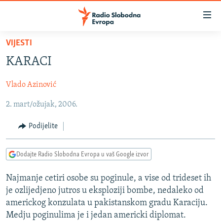
Dostupni
linkovi
Pređite
VIJESTI
na
VIJESTI
KARACI
glavni
BOSNA I HERCEGOVINA
sadržaj
Vlado Azinović
SRBIJA
Pređite
na
2. mart/ožujak, 2006.
KOSOVO
glavnu
CRNA GORA
navigaciju
Podijelite
Pređite
VIZUELNO
na
Dodajte Radio Slobodna Evropa u vaš Google izvor
PODCASTI
VIDEO
pretragu
RAT U UKRAJINI
FOTOGALERIJE
Najmanje cetiri osobe su poginule, a vise od trideset ih
je ozlijedjeno jutros u eksploziji bombe, nedaleko od
KINA NA BALKANU
INFOGRAFIKE
americkog konzulata u pakistanskom gradu Karaciju.
RSE PRIČE IZ SVIJETA
Medju poginulima je i jedan americki diplomat.