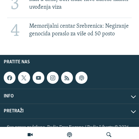
3
uvođenja viza
4
Memorijalni centar Srebrenica: Negiranje
genocida poraslo za više od 50 posto
PRATITE NAS
INFO
PRETRAŽI
Sva prava zadržana. Radio Free Europe / Radio Liberty © 2026
RFE/RL, Inc.