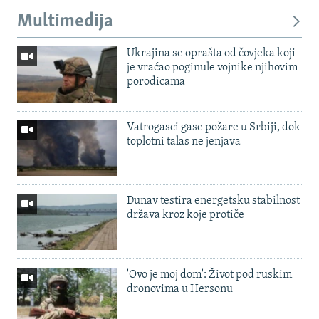
Multimedija
Ukrajina se oprašta od čovjeka koji
je vraćao poginule vojnike njihovim
porodicama
Vatrogasci gase požare u Srbiji, dok
toplotni talas ne jenjava
Dunav testira energetsku stabilnost
država kroz koje protiče
'Ovo je moj dom': Život pod ruskim
dronovima u Hersonu