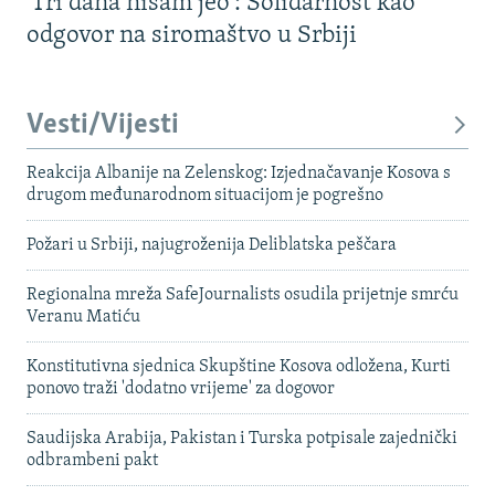
'Tri dana nisam jeo': Solidarnost kao
odgovor na siromaštvo u Srbiji
Vesti/Vijesti
Reakcija Albanije na Zelenskog: Izjednačavanje Kosova s ​​
drugom međunarodnom situacijom je pogrešno
Požari u Srbiji, najugroženija Deliblatska peščara
Regionalna mreža SafeJournalists osudila prijetnje smrću
Veranu Matiću
Konstitutivna sjednica Skupštine Kosova odložena, Kurti
ponovo traži 'dodatno vrijeme' za dogovor
Saudijska Arabija, Pakistan i Turska potpisale zajednički
odbrambeni pakt