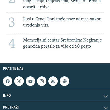
mogla trajati mjesecima, Srbija bi trebala
otvoriti arhive
3
Rusi u Crnoj Gori traže nove adrese nakon
uvođenja viza
4
Memorijalni centar Srebrenica: Negiranje
genocida poraslo za više od 50 posto
PRATITE NAS
INFO
PRETRAŽI