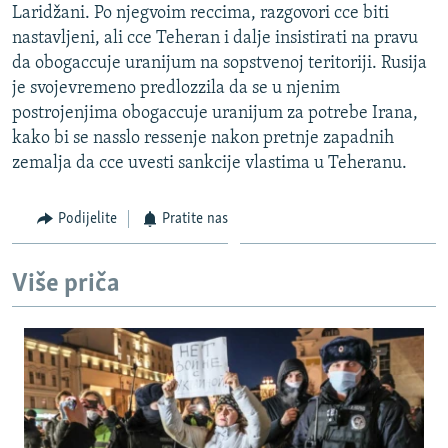
Laridžani. Po njegvoim reccima, razgovori cce biti
ISPRIČAJ MI
nastavljeni, ali cce Teheran i dalje insistirati na pravu
DNEVNO@RSE
da obogaccuje uranijum na sopstvenoj teritoriji. Rusija
je svojevremeno predlozzila da se u njenim
SPECIJALI RSE
postrojenjima obogaccuje uranijum za potrebe Irana,
VIŠE OD NASLOVA
kako bi se nasslo ressenje nakon pretnje zapadnih
PRATITE NAS
zemalja da cce uvesti sankcije vlastima u Teheranu.
GENOCID U SREBRENICI
POPLAVE I KLIZIŠTA U BIH 2024.
Podijelite
Pratite nas
TV LIBERTY
Sve RFE/RL stranice
POST SCRIPTUM
Više priča
MOJA EVROPA
TRI DECENIJE OD RATA U BIH
SVE KARTE DEJTONA
NASTANAK I RASPAD JUGOSLAVIJE