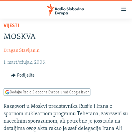
Dostupni
linkovi
Pređite
VIJESTI
na
VIJESTI
MOSKVA
glavni
BOSNA I HERCEGOVINA
sadržaj
Dragan Štavljanin
SRBIJA
Pređite
na
1. mart/ožujak, 2006.
KOSOVO
glavnu
CRNA GORA
navigaciju
Podijelite
Pređite
VIZUELNO
na
Dodajte Radio Slobodna Evropa u vaš Google izvor
PODCASTI
VIDEO
pretragu
RAT U UKRAJINI
FOTOGALERIJE
Razgovori u Moskvi predstavnika Rusije i Irana o
spornom nuklearnom programu Teherana, zavrsseni su
KINA NA BALKANU
INFOGRAFIKE
naccelnim sporazumom, ali potrebno je joss rada na
RSE PRIČE IZ SVIJETA
detaljima ovog akta rekao je ssef delegacije Irana Ali