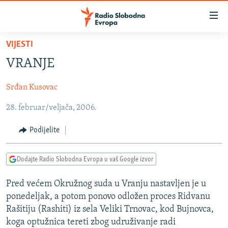
Dostupni
linkovi
Pređite
VIJESTI
na
VIJESTI
VRANJE
glavni
BOSNA I HERCEGOVINA
sadržaj
Srđan Kusovac
SRBIJA
Pređite
na
28. februar/veljača, 2006.
KOSOVO
glavnu
CRNA GORA
navigaciju
Podijelite
Pređite
VIZUELNO
na
Dodajte Radio Slobodna Evropa u vaš Google izvor
PODCASTI
VIDEO
pretragu
RAT U UKRAJINI
FOTOGALERIJE
Pred većem Okružnog suda u Vranju nastavljen je u
ponedeljak, a potom ponovo odložen proces Ridvanu
KINA NA BALKANU
INFOGRAFIKE
Rašitiju (Rashiti) iz sela Veliki Trnovac, kod Bujnovca,
RSE PRIČE IZ SVIJETA
koga optužnica tereti zbog udruživanje radi