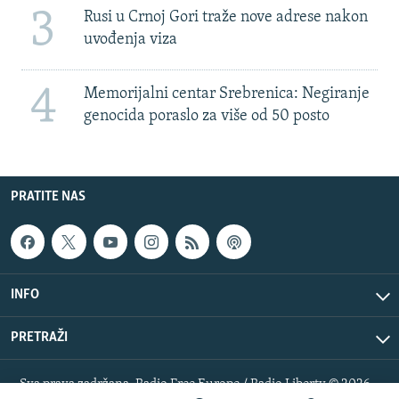
3
Rusi u Crnoj Gori traže nove adrese nakon
uvođenja viza
4
Memorijalni centar Srebrenica: Negiranje
genocida poraslo za više od 50 posto
PRATITE NAS
INFO
PRETRAŽI
Sva prava zadržana. Radio Free Europe / Radio Liberty © 2026