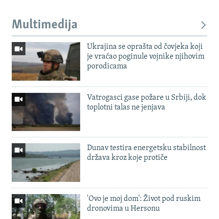
Multimedija
Ukrajina se oprašta od čovjeka koji
je vraćao poginule vojnike njihovim
porodicama
Vatrogasci gase požare u Srbiji, dok
toplotni talas ne jenjava
Dunav testira energetsku stabilnost
država kroz koje protiče
'Ovo je moj dom': Život pod ruskim
dronovima u Hersonu