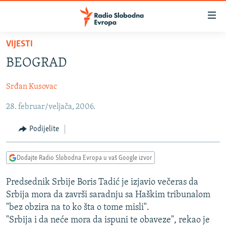
Dostupni
linkovi
Pređite
VIJESTI
na
VIJESTI
BEOGRAD
glavni
BOSNA I HERCEGOVINA
sadržaj
Srđan Kusovac
SRBIJA
Pređite
na
28. februar/veljača, 2006.
KOSOVO
glavnu
CRNA GORA
navigaciju
Podijelite
Pređite
VIZUELNO
na
Dodajte Radio Slobodna Evropa u vaš Google izvor
PODCASTI
VIDEO
pretragu
RAT U UKRAJINI
FOTOGALERIJE
Predsednik Srbije Boris Tadić je izjavio večeras da
Srbija mora da završi saradnju sa Haškim tribunalom
KINA NA BALKANU
INFOGRAFIKE
"bez obzira na to ko šta o tome misli".
RSE PRIČE IZ SVIJETA
"Srbija i da neće mora da ispuni te obaveze", rekao je