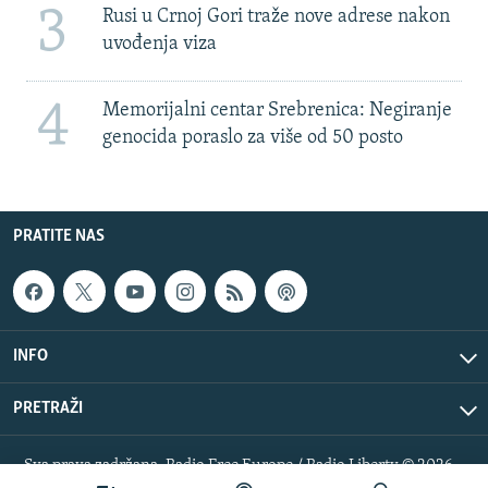
3
Rusi u Crnoj Gori traže nove adrese nakon
uvođenja viza
4
Memorijalni centar Srebrenica: Negiranje
genocida poraslo za više od 50 posto
PRATITE NAS
INFO
PRETRAŽI
Sva prava zadržana. Radio Free Europe / Radio Liberty © 2026
RFE/RL, Inc.