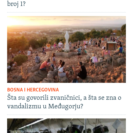
broj 1?
BOSNA I HERCEGOVINA
Šta su govorili zvaničnici, a šta se zna o
vandalizmu u Međugorju?