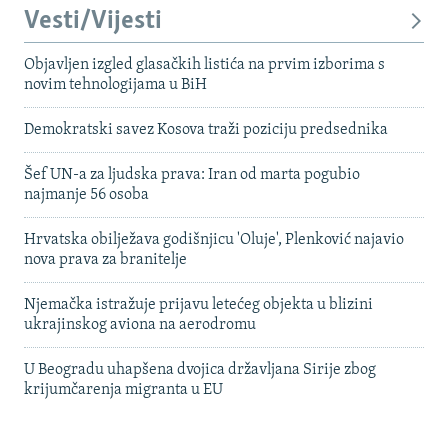
Vesti/Vijesti
Objavljen izgled glasačkih listića na prvim izborima s
novim tehnologijama u BiH
Demokratski savez Kosova traži poziciju predsednika
Šef UN-a za ljudska prava: Iran od marta pogubio
najmanje 56 osoba
Hrvatska obilježava godišnjicu 'Oluje', Plenković najavio
nova prava za branitelje
Njemačka istražuje prijavu letećeg objekta u blizini
ukrajinskog aviona na aerodromu
U Beogradu uhapšena dvojica državljana Sirije zbog
krijumčarenja migranta u EU