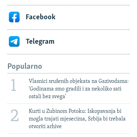
Facebook
Telegram
Popularno
1
Vlasnici srušenih objekata na Gazivodama:
'Godinama smo gradili i za nekoliko sati
ostali bez svega'
2
Kurti u Zubinom Potoku: Iskopavanja bi
mogla trajati mjesecima, Srbija bi trebala
otvoriti arhive