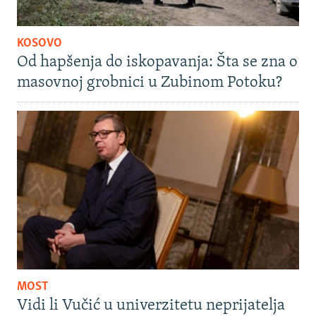
KOSOVO
Od hapšenja do iskopavanja: Šta se zna o
masovnoj grobnici u Zubinom Potoku?
MOST
Vidi li Vučić u univerzitetu neprijatelja