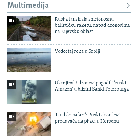
Multimedija
Rusija lansirala smrtonosnu
balističku raketu, napad dronovima
na Kijevsku oblast
Vodostaj reka u Srbiji
Ukrajinski dronovi pogodili 'ruski
Amazon' u blizini Sankt Peterburga
'Ljudski safari': Ruski dron lovi
prodavača na pijaci u Hersonu