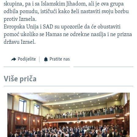
skupina, pa i sa Islamskim Jihadom, ali je ova grupa
ISPRIČAJ MI
odbila ponudu, ističući kako želi nastaviti svoju borbu
DNEVNO@RSE
protiv Izraela.
Evropska Unija i SAD su upozorile da će obustaviti
SPECIJALI RSE
pomoć ukoliko se Hamas ne odrekne nasilja i ne prizna
VIŠE OD NASLOVA
državu Izrael.
PRATITE NAS
GENOCID U SREBRENICI
Podijelite
Pratite nas
POPLAVE I KLIZIŠTA U BIH 2024.
TV LIBERTY
Sve RFE/RL stranice
Više priča
POST SCRIPTUM
MOJA EVROPA
TRI DECENIJE OD RATA U BIH
SVE KARTE DEJTONA
NASTANAK I RASPAD JUGOSLAVIJE