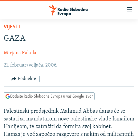
Dostupni
linkovi
Pređite
VIJESTI
na
VIJESTI
GAZA
glavni
BOSNA I HERCEGOVINA
sadržaj
Mirjana Rakela
SRBIJA
Pređite
na
21. februar/veljača, 2006.
KOSOVO
glavnu
CRNA GORA
navigaciju
Podijelite
Pređite
VIZUELNO
na
Dodajte Radio Slobodna Evropa u vaš Google izvor
PODCASTI
VIDEO
pretragu
RAT U UKRAJINI
FOTOGALERIJE
Palestinski predsjednik Mahmud Abbas danas će se
sastati sa mandatarom nove palestinske vlade Ismailom
KINA NA BALKANU
INFOGRAFIKE
Hanijeom, te zatražiti da formira svoj kabinet.
RSE PRIČE IZ SVIJETA
Hamas je već započeo razgovore s nekim od militantnih