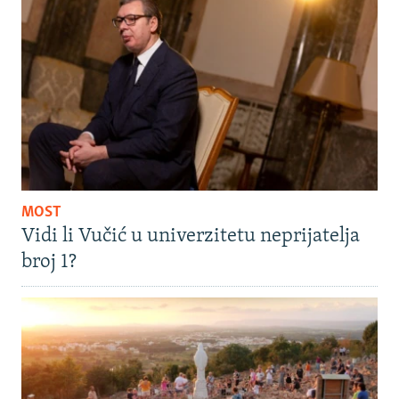
MOST
Vidi li Vučić u univerzitetu neprijatelja
broj 1?