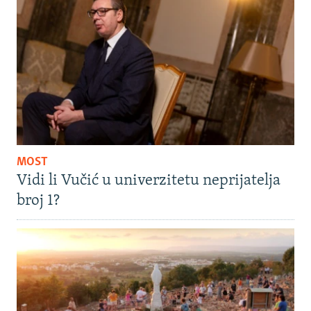
MOST
Vidi li Vučić u univerzitetu neprijatelja
broj 1?