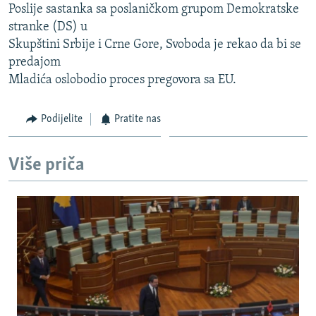
Poslije sastanka sa poslaničkom grupom Demokratske
ISPRIČAJ MI
stranke (DS) u
DNEVNO@RSE
Skupštini Srbije i Crne Gore, Svoboda je rekao da bi se
predajom
SPECIJALI RSE
Mladića oslobodio proces pregovora sa EU.
VIŠE OD NASLOVA
PRATITE NAS
GENOCID U SREBRENICI
Podijelite
Pratite nas
POPLAVE I KLIZIŠTA U BIH 2024.
Više priča
TV LIBERTY
Sve RFE/RL stranice
POST SCRIPTUM
MOJA EVROPA
TRI DECENIJE OD RATA U BIH
SVE KARTE DEJTONA
NASTANAK I RASPAD JUGOSLAVIJE