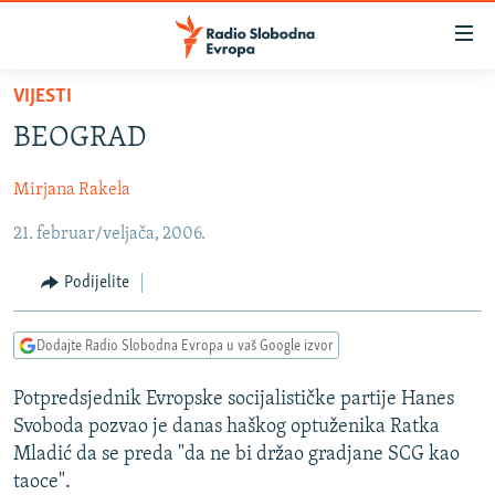
Dostupni
linkovi
Pređite
VIJESTI
na
VIJESTI
BEOGRAD
glavni
BOSNA I HERCEGOVINA
sadržaj
Mirjana Rakela
SRBIJA
Pređite
na
21. februar/veljača, 2006.
KOSOVO
glavnu
CRNA GORA
navigaciju
Podijelite
Pređite
VIZUELNO
na
Dodajte Radio Slobodna Evropa u vaš Google izvor
PODCASTI
VIDEO
pretragu
RAT U UKRAJINI
FOTOGALERIJE
Potpredsjednik Evropske socijalističke partije Hanes
Svoboda pozvao je danas haškog optuženika Ratka
KINA NA BALKANU
INFOGRAFIKE
Mladić da se preda "da ne bi držao gradjane SCG kao
RSE PRIČE IZ SVIJETA
taoce".