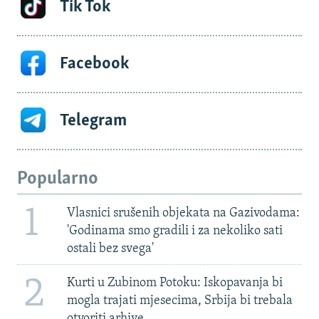
Tik Tok
Facebook
Telegram
Popularno
1
Vlasnici srušenih objekata na Gazivodama:
'Godinama smo gradili i za nekoliko sati
ostali bez svega'
2
Kurti u Zubinom Potoku: Iskopavanja bi
mogla trajati mjesecima, Srbija bi trebala
otvoriti arhive