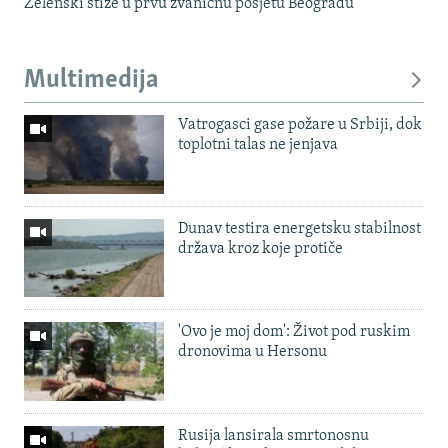
Zelenski stiže u prvu zvaničnu posjetu Beogradu
Multimedija
Vatrogasci gase požare u Srbiji, dok
toplotni talas ne jenjava
Dunav testira energetsku stabilnost
država kroz koje protiče
'Ovo je moj dom': Život pod ruskim
dronovima u Hersonu
Rusija lansirala smrtonosnu