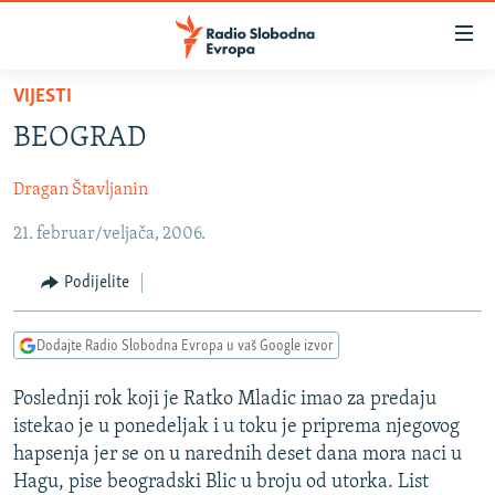
Dostupni
linkovi
Pređite
VIJESTI
na
VIJESTI
BEOGRAD
glavni
BOSNA I HERCEGOVINA
sadržaj
Dragan Štavljanin
SRBIJA
Pređite
na
21. februar/veljača, 2006.
KOSOVO
glavnu
CRNA GORA
navigaciju
Podijelite
Pređite
VIZUELNO
na
Dodajte Radio Slobodna Evropa u vaš Google izvor
PODCASTI
VIDEO
pretragu
RAT U UKRAJINI
FOTOGALERIJE
Poslednji rok koji je Ratko Mladic imao za predaju
istekao je u ponedeljak i u toku je priprema njegovog
KINA NA BALKANU
INFOGRAFIKE
hapsenja jer se on u narednih deset dana mora naci u
RSE PRIČE IZ SVIJETA
Hagu, pise beogradski Blic u broju od utorka. List