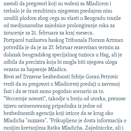
navodi da pregovori koji su vodeni sa Mladicem i
ISPRIČAJ MI
trebalo je da rezultiraju njegovom predajom nisu
DNEVNO@RSE
urodili plodom zbog cega su vlasti u Beogradu trazile
od medjunarodne zajednice prolongiranje roka za
SPECIJALI RSE
izrucenje sa 21. februara za kraj meseca.
VIŠE OD NASLOVA
Portparol tuzilastva haskog Tribunala Florans Artman
PRATITE NAS
potvrdila je da je za 27. februar rezervisan termin za
GENOCID U SREBRENICI
dolazak beogradskog specijalnog tuzioca u Hag, ali je
POPLAVE I KLIZIŠTA U BIH 2024.
odbila da precizira koja bi mogla biti njegova uloga
TV LIBERTY
Sve RFE/RL stranice
vezano za hapsenje Mladica.
Bivsi sef Drzavne bezbednosti Srbije Goran Petrovic
POST SCRIPTUM
tvrdi da su pregovori o Mladicevoj predaji u zavrsnoj
MOJA EVROPA
fazi i da se trazi samo pogodan scenario za to.
"Veccernje novosti", takodje u broju od utorka, prenose
TRI DECENIJE OD RATA U BIH
izjavu neimenovanog pripadnika iz jedne od
SVE KARTE DEJTONA
bezbednosnih agencija koji isticce da se krug oko
Mladicha "suzzava". "Prikupljeno je dosta informacija o
NASTANAK I RASPAD JUGOSLAVIJE
ranijim kretanjima Ratka Mladicha. Zajedniccke, ali i