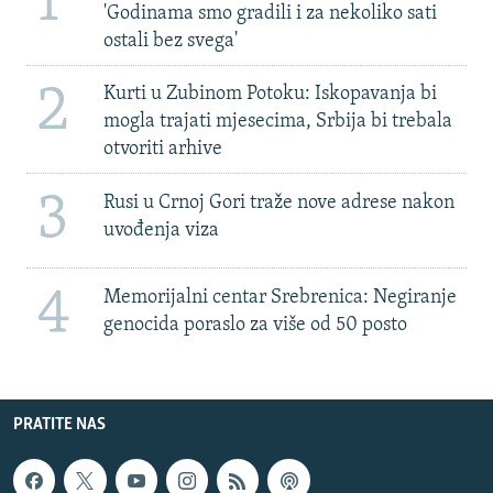
1
'Godinama smo gradili i za nekoliko sati
ostali bez svega'
2
Kurti u Zubinom Potoku: Iskopavanja bi
mogla trajati mjesecima, Srbija bi trebala
otvoriti arhive
3
Rusi u Crnoj Gori traže nove adrese nakon
uvođenja viza
4
Memorijalni centar Srebrenica: Negiranje
genocida poraslo za više od 50 posto
PRATITE NAS