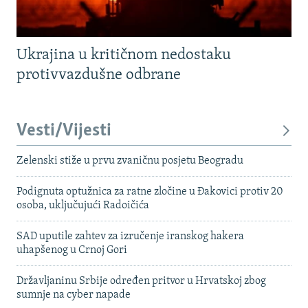
Ukrajina u kritičnom nedostaku
protivvazdušne odbrane
Vesti/Vijesti
Zelenski stiže u prvu zvaničnu posjetu Beogradu
Podignuta optužnica za ratne zločine u Đakovici protiv 20
osoba, uključujući Radoičića
SAD uputile zahtev za izručenje iranskog hakera
uhapšenog u Crnoj Gori
Državljaninu Srbije određen pritvor u Hrvatskoj zbog
sumnje na cyber napade