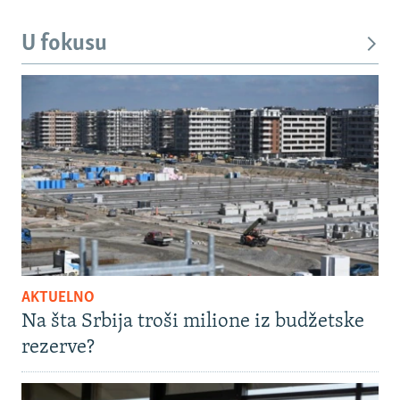
U fokusu
AKTUELNO
Na šta Srbija troši milione iz budžetske
rezerve?