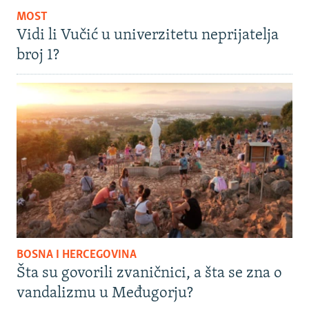
MOST
Vidi li Vučić u univerzitetu neprijatelja
broj 1?
BOSNA I HERCEGOVINA
Šta su govorili zvaničnici, a šta se zna o
vandalizmu u Međugorju?