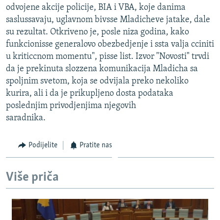
odvojene akcije policije, BIA i VBA, koje danima
saslussavaju, uglavnom bivsse Mladicheve jatake, dale
su rezultat. Otkriveno je, posle niza godina, kako
funkcionisse generalovo obezbedjenje i ssta valja cciniti
u kriticcnom momentu", pisse list. Izvor "Novosti" trvdi
da je prekinuta slozzena komunikacija Mladicha sa
spoljnim svetom, koja se odvijala preko nekoliko
kurira, ali i da je prikupljeno dosta podataka
poslednjim privodjenjima njegovih
saradnika.
Podijelite
Pratite nas
Više priča