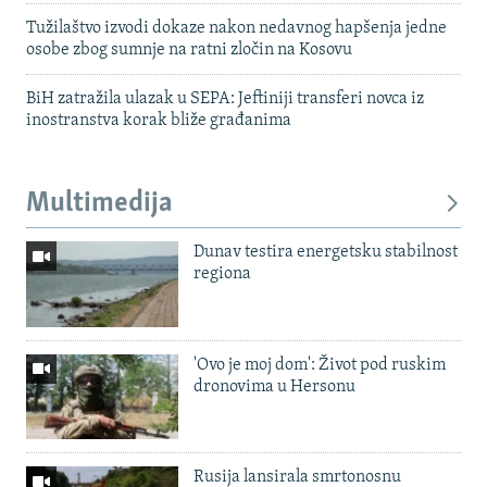
Tužilaštvo izvodi dokaze nakon nedavnog hapšenja jedne
osobe zbog sumnje na ratni zločin na Kosovu
BiH zatražila ulazak u SEPA: Jeftiniji transferi novca iz
inostranstva korak bliže građanima
Multimedija
Dunav testira energetsku stabilnost
regiona
'Ovo je moj dom': Život pod ruskim
dronovima u Hersonu
Rusija lansirala smrtonosnu