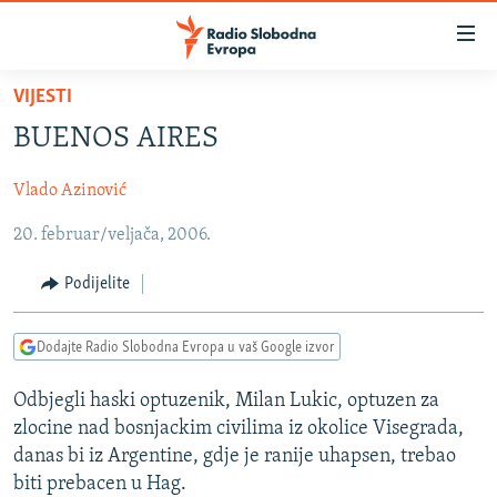
Dostupni
linkovi
Pređite
VIJESTI
na
VIJESTI
BUENOS AIRES
glavni
BOSNA I HERCEGOVINA
sadržaj
Vlado Azinović
SRBIJA
Pređite
na
20. februar/veljača, 2006.
KOSOVO
glavnu
CRNA GORA
navigaciju
Podijelite
Pređite
VIZUELNO
na
Dodajte Radio Slobodna Evropa u vaš Google izvor
PODCASTI
VIDEO
pretragu
RAT U UKRAJINI
FOTOGALERIJE
Odbjegli haski optuzenik, Milan Lukic, optuzen za
zlocine nad bosnjackim civilima iz okolice Visegrada,
KINA NA BALKANU
INFOGRAFIKE
danas bi iz Argentine, gdje je ranije uhapsen, trebao
RSE PRIČE IZ SVIJETA
biti prebacen u Hag.