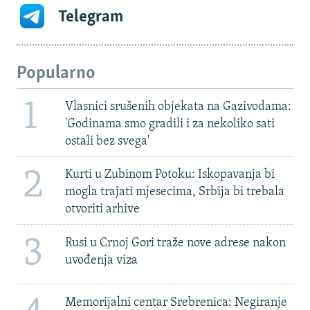
Telegram
Popularno
1
Vlasnici srušenih objekata na Gazivodama:
'Godinama smo gradili i za nekoliko sati
ostali bez svega'
2
Kurti u Zubinom Potoku: Iskopavanja bi
mogla trajati mjesecima, Srbija bi trebala
otvoriti arhive
3
Rusi u Crnoj Gori traže nove adrese nakon
uvođenja viza
Memorijalni centar Srebrenica: Negiranje