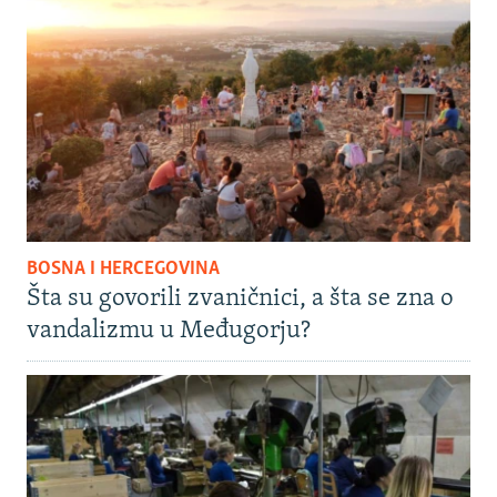
BOSNA I HERCEGOVINA
Šta su govorili zvaničnici, a šta se zna o
vandalizmu u Međugorju?