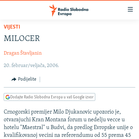
Dostupni
linkovi
Pređite
VIJESTI
na
VIJESTI
MILOCER
glavni
BOSNA I HERCEGOVINA
sadržaj
Dragan Štavljanin
SRBIJA
Pređite
na
20. februar/veljača, 2006.
KOSOVO
glavnu
CRNA GORA
navigaciju
Podijelite
Pređite
VIZUELNO
na
Dodajte Radio Slobodna Evropa u vaš Google izvor
PODCASTI
VIDEO
pretragu
RAT U UKRAJINI
FOTOGALERIJE
Crnogorski premijer Milo Djukanovic upozorio je,
otvarajuchi Kran Montana forum u nedelju vecce u
KINA NA BALKANU
INFOGRAFIKE
hotelu "Maestral" u Budvi, da predlog Evropske unije o
RSE PRIČE IZ SVIJETA
kvalifikovanoj vecini na referendumu od 55 prema 45