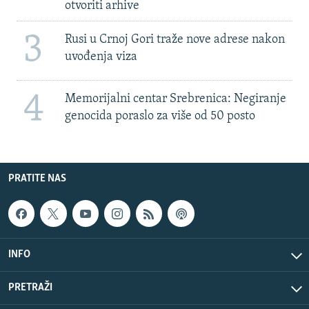
otvoriti arhive
3
Rusi u Crnoj Gori traže nove adrese nakon
uvođenja viza
4
Memorijalni centar Srebrenica: Negiranje
genocida poraslo za više od 50 posto
PRATITE NAS
INFO
PRETRAŽI