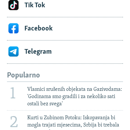
Tik Tok
Facebook
Telegram
Popularno
1
Vlasnici srušenih objekata na Gazivodama:
'Godinama smo gradili i za nekoliko sati
ostali bez svega'
2
Kurti u Zubinom Potoku: Iskopavanja bi
mogla trajati mjesecima, Srbija bi trebala