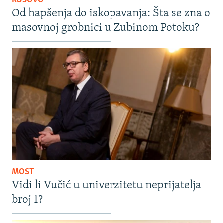
KOSOVO
Od hapšenja do iskopavanja: Šta se zna o
masovnoj grobnici u Zubinom Potoku?
MOST
Vidi li Vučić u univerzitetu neprijatelja
broj 1?