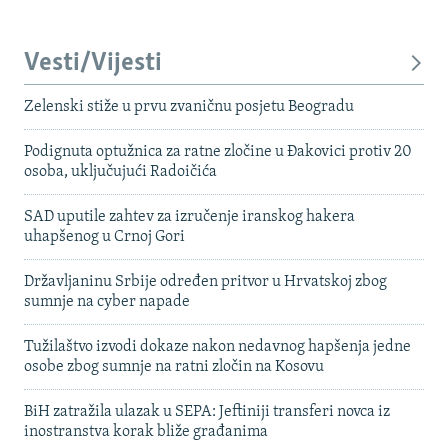
Vesti/Vijesti
Zelenski stiže u prvu zvaničnu posjetu Beogradu
Podignuta optužnica za ratne zločine u Đakovici protiv 20
osoba, uključujući Radoičića
SAD uputile zahtev za izručenje iranskog hakera
uhapšenog u Crnoj Gori
Državljaninu Srbije određen pritvor u Hrvatskoj zbog
sumnje na cyber napade
Tužilaštvo izvodi dokaze nakon nedavnog hapšenja jedne
osobe zbog sumnje na ratni zločin na Kosovu
BiH zatražila ulazak u SEPA: Jeftiniji transferi novca iz
inostranstva korak bliže građanima