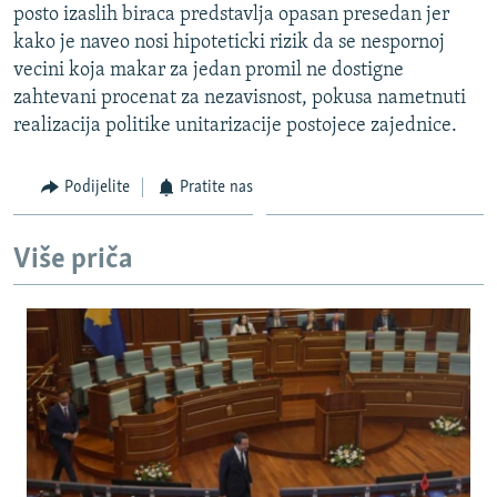
posto izaslih biraca predstavlja opasan presedan jer
ISPRIČAJ MI
kako je naveo nosi hipoteticki rizik da se nespornoj
DNEVNO@RSE
vecini koja makar za jedan promil ne dostigne
zahtevani procenat za nezavisnost, pokusa nametnuti
SPECIJALI RSE
realizacija politike unitarizacije postojece zajednice.
VIŠE OD NASLOVA
PRATITE NAS
GENOCID U SREBRENICI
Podijelite
Pratite nas
POPLAVE I KLIZIŠTA U BIH 2024.
Više priča
TV LIBERTY
Sve RFE/RL stranice
POST SCRIPTUM
MOJA EVROPA
TRI DECENIJE OD RATA U BIH
SVE KARTE DEJTONA
NASTANAK I RASPAD JUGOSLAVIJE