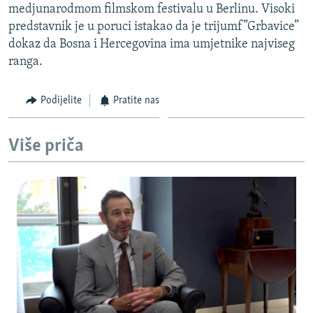
medjunarodmom filmskom festivalu u Berlinu. Visoki
ISPRIČAJ MI
predstavnik je u poruci istakao da je trijumf”Grbavice”
DNEVNO@RSE
dokaz da Bosna i Hercegovina ima umjetnike najviseg
ranga.
SPECIJALI RSE
VIŠE OD NASLOVA
Podijelite
Pratite nas
PRATITE NAS
GENOCID U SREBRENICI
POPLAVE I KLIZIŠTA U BIH 2024.
Više priča
TV LIBERTY
Sve RFE/RL stranice
POST SCRIPTUM
MOJA EVROPA
TRI DECENIJE OD RATA U BIH
SVE KARTE DEJTONA
NASTANAK I RASPAD JUGOSLAVIJE