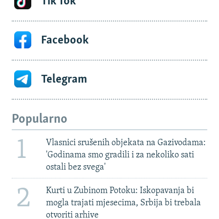
Tik Tok
Facebook
Telegram
Popularno
1
Vlasnici srušenih objekata na Gazivodama:
'Godinama smo gradili i za nekoliko sati
ostali bez svega'
2
Kurti u Zubinom Potoku: Iskopavanja bi
mogla trajati mjesecima, Srbija bi trebala
otvoriti arhive