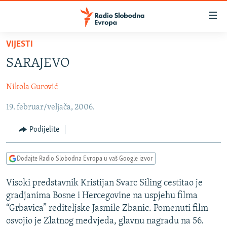
Dostupni
linkovi
Pređite
VIJESTI
na
VIJESTI
SARAJEVO
glavni
BOSNA I HERCEGOVINA
sadržaj
Nikola Gurović
SRBIJA
Pređite
na
19. februar/veljača, 2006.
KOSOVO
glavnu
CRNA GORA
navigaciju
Podijelite
Pređite
VIZUELNO
na
Dodajte Radio Slobodna Evropa u vaš Google izvor
PODCASTI
VIDEO
pretragu
RAT U UKRAJINI
FOTOGALERIJE
Visoki predstavnik Kristijan Svarc Siling cestitao je
gradjanima Bosne i Hercegovine na uspjehu filma
KINA NA BALKANU
INFOGRAFIKE
“Grbavica” rediteljske Jasmile Zbanic. Pomenuti film
RSE PRIČE IZ SVIJETA
osvojio je Zlatnog medvjeda, glavnu nagradu na 56.