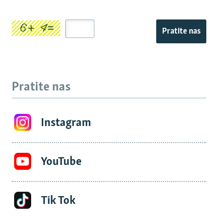
Pratite nas
Pratite nas
Instagram
YouTube
Tik Tok