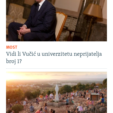
MOST
Vidi li Vučić u univerzitetu neprijatelja
broj 1?