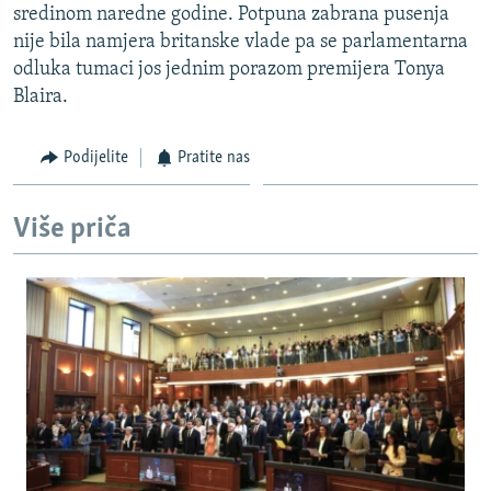
sredinom naredne godine. Potpuna zabrana pusenja
ISPRIČAJ MI
nije bila namjera britanske vlade pa se parlamentarna
DNEVNO@RSE
odluka tumaci jos jednim porazom premijera Tonya
Blaira.
SPECIJALI RSE
VIŠE OD NASLOVA
Podijelite
Pratite nas
PRATITE NAS
GENOCID U SREBRENICI
POPLAVE I KLIZIŠTA U BIH 2024.
Više priča
TV LIBERTY
Sve RFE/RL stranice
POST SCRIPTUM
MOJA EVROPA
TRI DECENIJE OD RATA U BIH
SVE KARTE DEJTONA
NASTANAK I RASPAD JUGOSLAVIJE