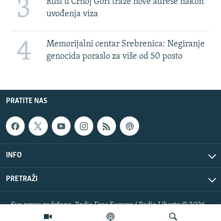
3
Rusi u Crnoj Gori traže nove adrese nakon
uvođenja viza
4
Memorijalni centar Srebrenica: Negiranje
genocida poraslo za više od 50 posto
PRATITE NAS
INFO
PRETRAŽI
Sva prava zadržana. Radio Free Europe / Radio Liberty © 2026
RFE/RL, Inc.