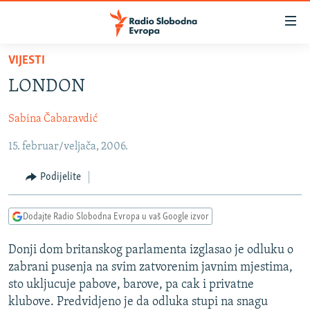
Dostupni
linkovi
Pređite
VIJESTI
na
VIJESTI
LONDON
glavni
BOSNA I HERCEGOVINA
sadržaj
Sabina Čabaravdić
SRBIJA
Pređite
na
15. februar/veljača, 2006.
KOSOVO
glavnu
CRNA GORA
navigaciju
Podijelite
Pređite
VIZUELNO
na
Dodajte Radio Slobodna Evropa u vaš Google izvor
PODCASTI
VIDEO
pretragu
RAT U UKRAJINI
FOTOGALERIJE
Donji dom britanskog parlamenta izglasao je odluku o
zabrani pusenja na svim zatvorenim javnim mjestima,
KINA NA BALKANU
INFOGRAFIKE
sto ukljucuje pabove, barove, pa cak i privatne
RSE PRIČE IZ SVIJETA
klubove. Predvidjeno je da odluka stupi na snagu