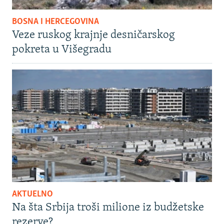
BOSNA I HERCEGOVINA
Veze ruskog krajnje desničarskog
pokreta u Višegradu
AKTUELNO
Na šta Srbija troši milione iz budžetske
rezerve?