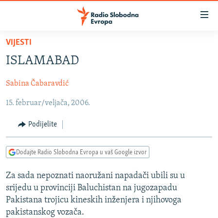
Dostupni
linkovi
Pređite
VIJESTI
na
VIJESTI
ISLAMABAD
glavni
BOSNA I HERCEGOVINA
sadržaj
Sabina Čabaravdić
SRBIJA
Pređite
na
15. februar/veljača, 2006.
KOSOVO
glavnu
CRNA GORA
navigaciju
Podijelite
Pređite
VIZUELNO
na
Dodajte Radio Slobodna Evropa u vaš Google izvor
PODCASTI
VIDEO
pretragu
RAT U UKRAJINI
FOTOGALERIJE
Za sada nepoznati naoružani napadači ubili su u
srijedu u provinciji Baluchistan na jugozapadu
KINA NA BALKANU
INFOGRAFIKE
Pakistana trojicu kineskih inženjera i njihovoga
RSE PRIČE IZ SVIJETA
pakistanskog vozača.