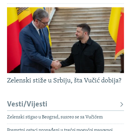
Zelenski stiže u Srbiju, šta Vučić dobija?
Vesti/Vijesti
Zelenski stigao u Beograd, susreo se sa Vučićem
Posmrtni ostaci pronađeni u trećoj mogućoj masovnoj