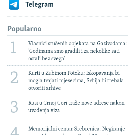
Telegram
Popularno
1
Vlasnici srušenih objekata na Gazivodama:
'Godinama smo gradili i za nekoliko sati
ostali bez svega'
2
Kurti u Zubinom Potoku: Iskopavanja bi
mogla trajati mjesecima, Srbija bi trebala
otvoriti arhive
3
Rusi u Crnoj Gori traže nove adrese nakon
uvođenja viza
4
Memorijalni centar Srebrenica: Negiranje