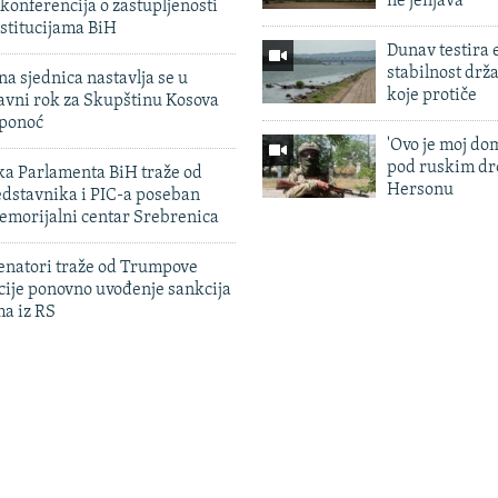
ne jenjava
konferencija o zastupljenosti
stitucijama BiH
Dunav testira
stabilnost drž
na sjednica nastavlja se u
koje protiče
avni rok za Skupštinu Kosova
 ponoć
'Ovo je moj dom
pod ruskim dr
ka Parlamenta BiH traže od
Hersonu
edstavnika i PIC-a poseban
emorijalni centar Srebrenica
enatori traže od Trumpove
cije ponovno uvođenje sankcija
ma iz RS