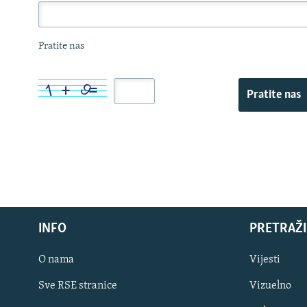
Pratite nas
Pratite nas
INFO
PRETRAŽI
O nama
Vijesti
Sve RSE stranice
Vizuelno
PRATITE NAS