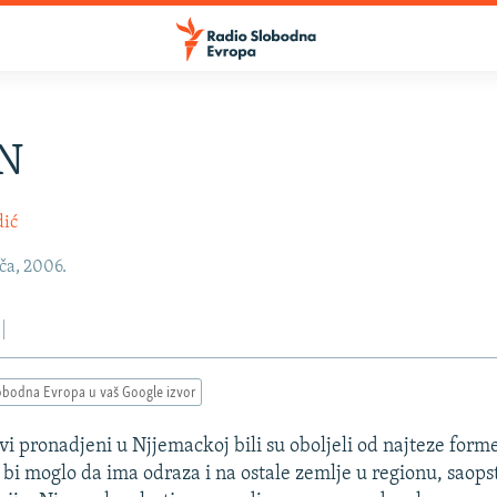
N
dić
ača, 2006.
obodna Evropa u vaš Google izvor
i pronadjeni u Njjemackoj bili su oboljeli od najteze forme
bi moglo da ima odraza i na ostale zemlje u regionu, saopst