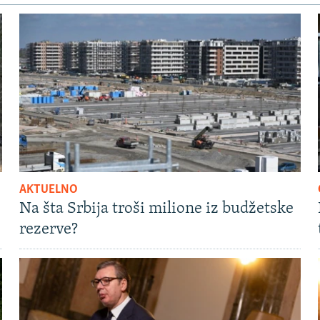
AKTUELNO
Na šta Srbija troši milione iz budžetske
rezerve?