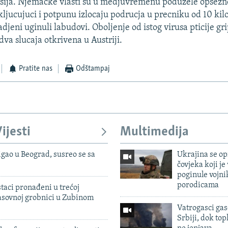
sija. Njemacke vlasti su u medjuvremenu poduzele opsezne
kljucujuci i potpunu izlocaju podrucja u precniku od 10 ki
jeni uginuli labudovi. Oboljenje od istog virusa pticije gri
dva slucaja otkrivena u Austriji.
Pratite nas
Odštampaj
ijesti
Multimedija
igao u Beograd, susreo se sa
Ukrajina se op
čovjeka koji je
poginule vojni
porodicama
taci pronađeni u trećoj
sovnoj grobnici u Zubinom
Vatrogasci gas
Srbiji, dok topl