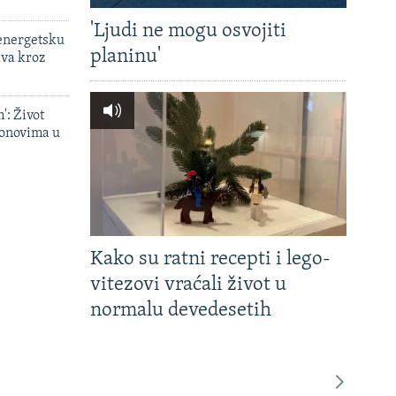
'Ljudi ne mogu osvojiti
 energetsku
planinu'
ava kroz
': Život
onovima u
Kako su ratni recepti i lego-
vitezovi vraćali život u
normalu devedesetih