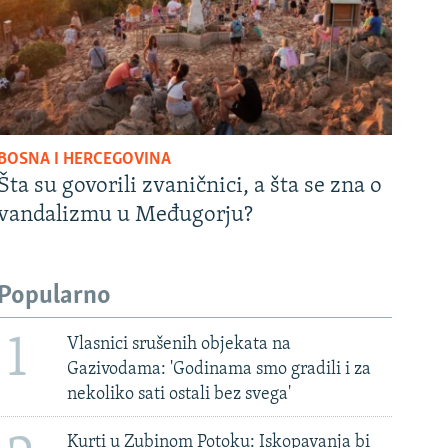
BOSNA I HERCEGOVINA
Šta su govorili zvaničnici, a šta se zna o
vandalizmu u Međugorju?
Popularno
1
Vlasnici srušenih objekata na
Gazivodama: 'Godinama smo gradili i za
nekoliko sati ostali bez svega'
Kurti u Zubinom Potoku: Iskopavanja bi