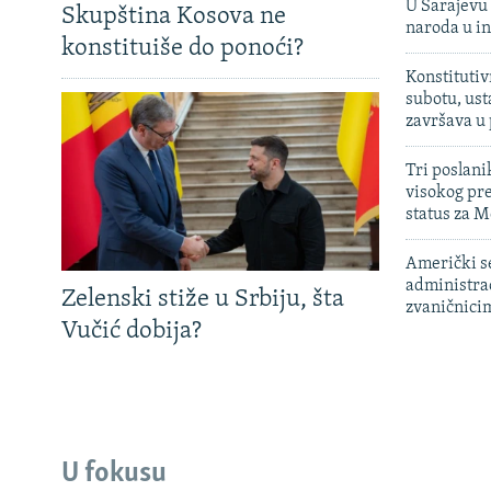
U Sarajevu 
Skupština Kosova ne
naroda u in
konstituiše do ponoći?
Konstitutiv
subotu, ust
završava u
Tri poslani
visokog pr
status za M
Američki s
administra
Zelenski stiže u Srbiju, šta
zvaničnici
Vučić dobija?
U fokusu