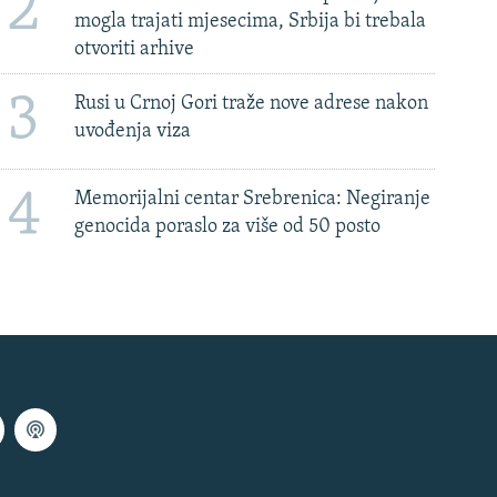
2
mogla trajati mjesecima, Srbija bi trebala
otvoriti arhive
3
Rusi u Crnoj Gori traže nove adrese nakon
uvođenja viza
4
Memorijalni centar Srebrenica: Negiranje
genocida poraslo za više od 50 posto