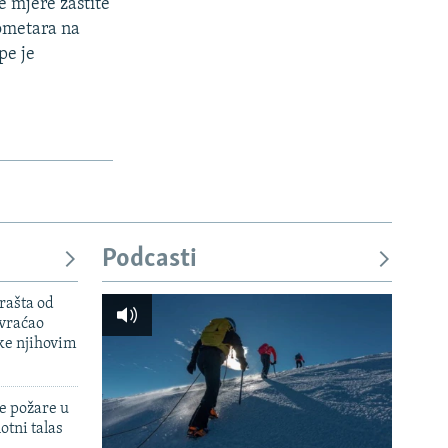
 mjere zastite
lometara na
pe je
Podcasti
rašta od
 vraćao
ke njihovim
e požare u
otni talas