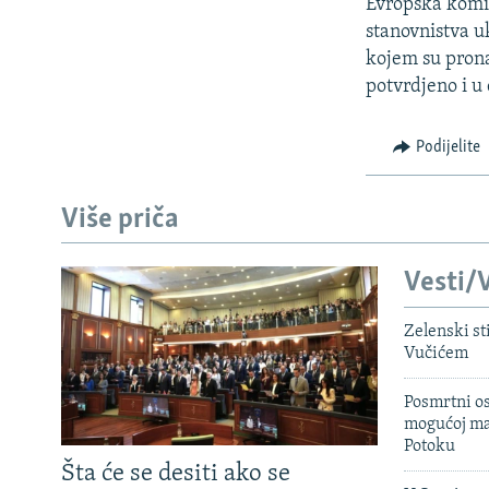
ISPRIČAJ MI
Evropska komi
stanovnistva u
DNEVNO@RSE
kojem su pronad
SPECIJALI RSE
potvrdjeno i u 
VIŠE OD NASLOVA
Podijelite
GENOCID U SREBRENICI
POPLAVE I KLIZIŠTA U BIH 2024.
Više priča
TV LIBERTY
Vesti/V
POST SCRIPTUM
MOJA EVROPA
Zelenski st
Vučićem
TRI DECENIJE OD RATA U BIH
SVE KARTE DEJTONA
Posmrtni os
mogućoj ma
NASTANAK I RASPAD JUGOSLAVIJE
Potoku
Šta će se desiti ako se