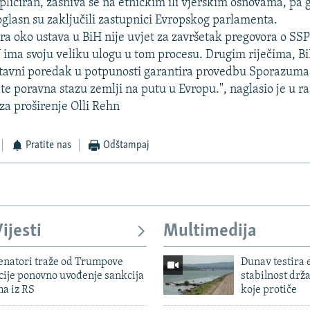
pliciran, zasniva se na etničkim ili vjerskim osnovama, pa 
oglasn su zaključili zastupnici Evropskog parlamenta.
ra oko ustava u BiH nije uvjet za završetak pregovora o SS
U ima svoju veliku ulogu u tom procesu. Drugim riječima, 
stavni poredak u potpunosti garantira provedbu Sporazuma o 
te poravna stazu zemlji na putu u Evropu.", naglasio je u r
za proširenje Olli Rehn
Pratite nas
Odštampaj
ijesti
Multimedija
enatori traže od Trumpove
Dunav testira
cije ponovno uvođenje sankcija
stabilnost drž
ma iz RS
koje protiče