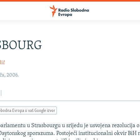
SBOURG
dić
ača, 2006.
obodna Evropa u vaš Google izvor
rlamentu u Strasbourgu u srijedu je usvojena rezolucija o
Daytonskog sporazuma. Postojeći institucionalni okvir BiH 