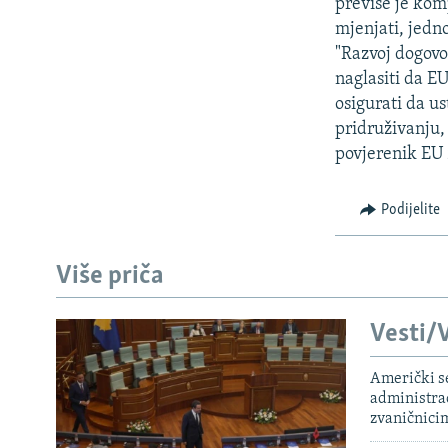
ISPRIČAJ MI
previše je kom
mjenjati, jedn
DNEVNO@RSE
"Razvoj dogovo
SPECIJALI RSE
naglasiti da E
osigurati da u
VIŠE OD NASLOVA
pridruživanju, 
GENOCID U SREBRENICI
povjerenik EU 
POPLAVE I KLIZIŠTA U BIH 2024.
Podijelite
TV LIBERTY
POST SCRIPTUM
Više priča
MOJA EVROPA
TRI DECENIJE OD RATA U BIH
Vesti/V
SVE KARTE DEJTONA
Američki s
administra
NASTANAK I RASPAD JUGOSLAVIJE
zvaničnici