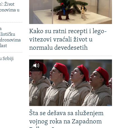
': Život
onovima u
a
Kako su ratni recepti i lego-
lističku
vitezovi vraćali život u
 dronovima
last
normalu devedesetih
u Srbiji
Šta se dešava sa služenjem
vojnog roka na Zapadnom