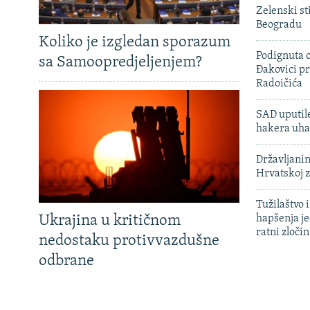
Zelenski st
Beogradu
Koliko je izgledan sporazum
Podignuta o
sa Samoopredjeljenjem?
Đakovici pr
Radoičića
SAD uputile
hakera uha
Državljanin
Hrvatskoj 
Tužilaštvo
Ukrajina u kritičnom
hapšenja j
ratni zloči
nedostaku protivvazdušne
odbrane