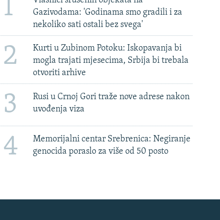
1
Vlasnici srušenih objekata na
Gazivodama: 'Godinama smo gradili i za
nekoliko sati ostali bez svega'
2
Kurti u Zubinom Potoku: Iskopavanja bi
mogla trajati mjesecima, Srbija bi trebala
otvoriti arhive
3
Rusi u Crnoj Gori traže nove adrese nakon
uvođenja viza
4
Memorijalni centar Srebrenica: Negiranje
genocida poraslo za više od 50 posto