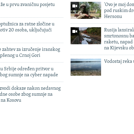
iže u prvu zvaničnu posjetu
'Ovo je moj dom
pod ruskim dr
Hersonu
ptužnica za ratne zločine u
otiv 20 osoba, uključujući
Rusija lansiral
smrtonosnu ba
raketu, napad
na Kijevsku ob
 zahtev za izručenje iranskog
pšenog u Crnoj Gori
Vodostaj reka 
u Srbije određen pritvor u
zbog sumnje na cyber napade
 izvodi dokaze nakon nedavnog
edne osobe zbog sumnje na
n na Kosovu