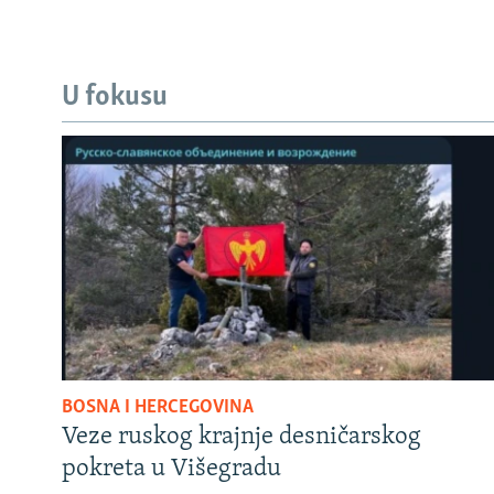
U fokusu
BOSNA I HERCEGOVINA
Veze ruskog krajnje desničarskog
pokreta u Višegradu