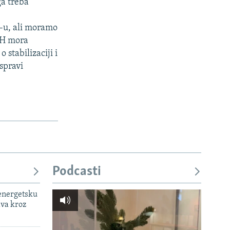
ga treba
P-u, ali moramo
BiH mora
stabilizaciji i
aspravi
Podcasti
 energetsku
ava kroz