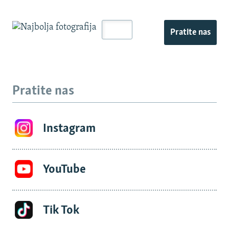
Pratite nas
Pratite nas
Instagram
YouTube
Tik Tok