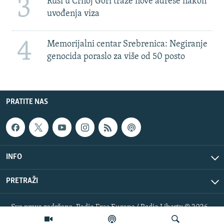
3
Rusi u Crnoj Gori traže nove adrese nakon
uvođenja viza
4
Memorijalni centar Srebrenica: Negiranje
genocida poraslo za više od 50 posto
PRATITE NAS
INFO
PRETRAŽI
Sva prava zadržana. Radio Free Europe / Radio Liberty © 2026
RFE/RL, Inc.