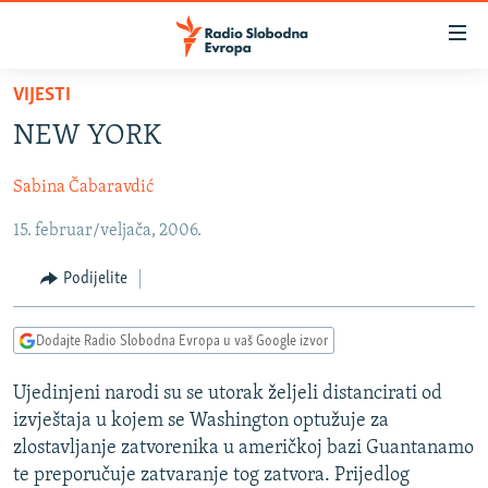
Dostupni
linkovi
Pređite
VIJESTI
na
VIJESTI
NEW YORK
glavni
BOSNA I HERCEGOVINA
sadržaj
Sabina Čabaravdić
SRBIJA
Pređite
na
15. februar/veljača, 2006.
KOSOVO
glavnu
CRNA GORA
navigaciju
Podijelite
Pređite
VIZUELNO
na
Dodajte Radio Slobodna Evropa u vaš Google izvor
PODCASTI
VIDEO
pretragu
RAT U UKRAJINI
FOTOGALERIJE
Ujedinjeni narodi su se utorak željeli distancirati od
izvještaja u kojem se Washington optužuje za
KINA NA BALKANU
INFOGRAFIKE
zlostavljanje zatvorenika u američkoj bazi Guantanamo
RSE PRIČE IZ SVIJETA
te preporučuje zatvaranje tog zatvora. Prijedlog