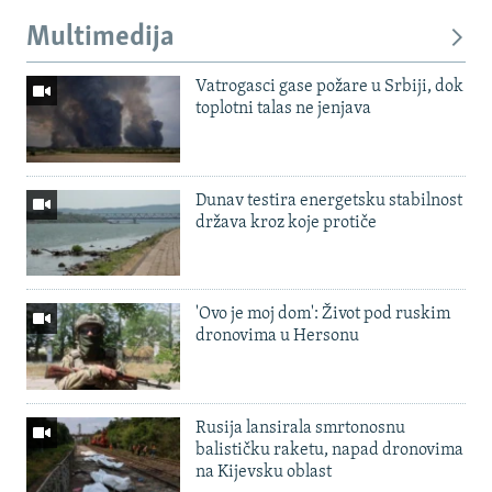
Multimedija
Vatrogasci gase požare u Srbiji, dok
toplotni talas ne jenjava
Dunav testira energetsku stabilnost
država kroz koje protiče
'Ovo je moj dom': Život pod ruskim
dronovima u Hersonu
Rusija lansirala smrtonosnu
balističku raketu, napad dronovima
na Kijevsku oblast