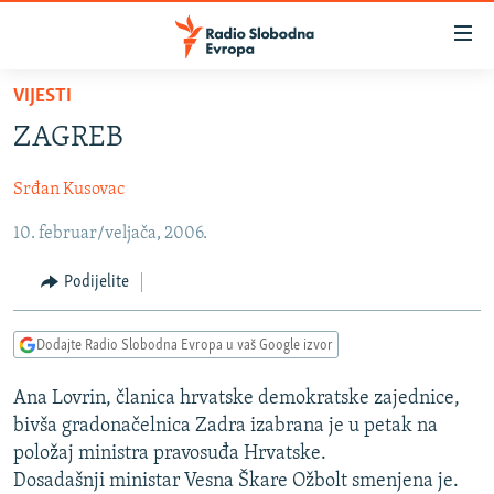
Dostupni
linkovi
Pređite
VIJESTI
na
VIJESTI
ZAGREB
glavni
BOSNA I HERCEGOVINA
sadržaj
Srđan Kusovac
SRBIJA
Pređite
na
10. februar/veljača, 2006.
KOSOVO
glavnu
CRNA GORA
navigaciju
Podijelite
Pređite
VIZUELNO
na
Dodajte Radio Slobodna Evropa u vaš Google izvor
PODCASTI
VIDEO
pretragu
RAT U UKRAJINI
FOTOGALERIJE
Ana Lovrin, članica hrvatske demokratske zajednice,
bivša gradonačelnica Zadra izabrana je u petak na
KINA NA BALKANU
INFOGRAFIKE
položaj ministra pravosuđa Hrvatske.
RSE PRIČE IZ SVIJETA
Dosadašnji ministar Vesna Škare Ožbolt smenjena je.