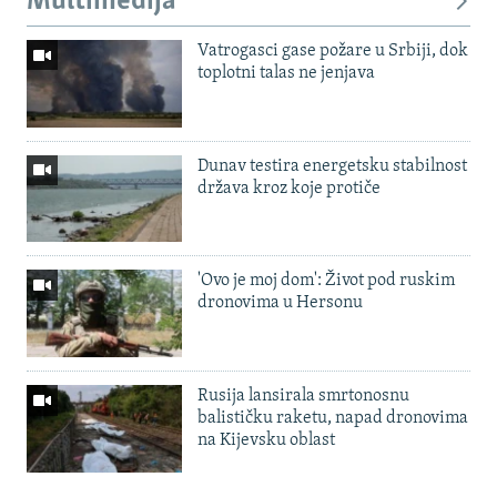
Multimedija
Vatrogasci gase požare u Srbiji, dok
toplotni talas ne jenjava
Dunav testira energetsku stabilnost
država kroz koje protiče
'Ovo je moj dom': Život pod ruskim
dronovima u Hersonu
Rusija lansirala smrtonosnu
balističku raketu, napad dronovima
na Kijevsku oblast