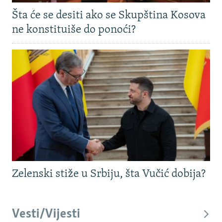
Šta će se desiti ako se Skupština Kosova
ne konstituiše do ponoći?
Zelenski stiže u Srbiju, šta Vučić dobija?
Vesti/Vijesti