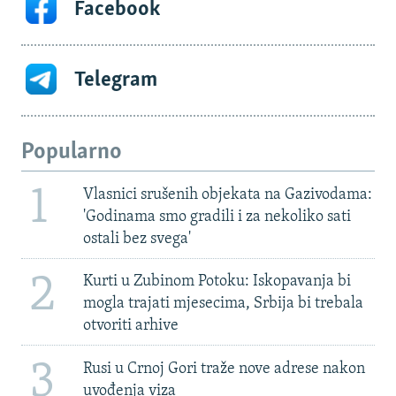
Facebook
Telegram
Popularno
1
Vlasnici srušenih objekata na Gazivodama:
'Godinama smo gradili i za nekoliko sati
ostali bez svega'
2
Kurti u Zubinom Potoku: Iskopavanja bi
mogla trajati mjesecima, Srbija bi trebala
otvoriti arhive
3
Rusi u Crnoj Gori traže nove adrese nakon
uvođenja viza