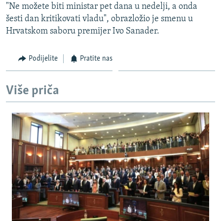
"Ne možete biti ministar pet dana u nedelji, a onda
ISPRIČAJ MI
šesti dan kritikovati vladu", obrazložio je smenu u
DNEVNO@RSE
Hrvatskom saboru premijer Ivo Sanader.
SPECIJALI RSE
Podijelite
Pratite nas
VIŠE OD NASLOVA
PRATITE NAS
GENOCID U SREBRENICI
Više priča
POPLAVE I KLIZIŠTA U BIH 2024.
TV LIBERTY
Sve RFE/RL stranice
POST SCRIPTUM
MOJA EVROPA
TRI DECENIJE OD RATA U BIH
SVE KARTE DEJTONA
NASTANAK I RASPAD JUGOSLAVIJE