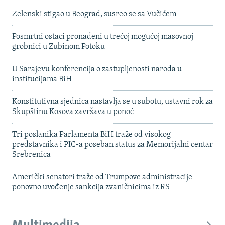
Zelenski stigao u Beograd, susreo se sa Vučićem
Posmrtni ostaci pronađeni u trećoj mogućoj masovnoj
grobnici u Zubinom Potoku
U Sarajevu konferencija o zastupljenosti naroda u
institucijama BiH
Konstitutivna sjednica nastavlja se u subotu, ustavni rok za
Skupštinu Kosova završava u ponoć
Tri poslanika Parlamenta BiH traže od visokog
predstavnika i PIC-a poseban status za Memorijalni centar
Srebrenica
Američki senatori traže od Trumpove administracije
ponovno uvođenje sankcija zvaničnicima iz RS