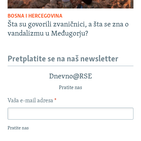
BOSNA I HERCEGOVINA
Šta su govorili zvaničnici, a šta se zna o
vandalizmu u Međugorju?
Pretplatite se na naš newsletter
Dnevno@RSE
Pratite nas
Vaša e-mail adresa
*
Pratite nas