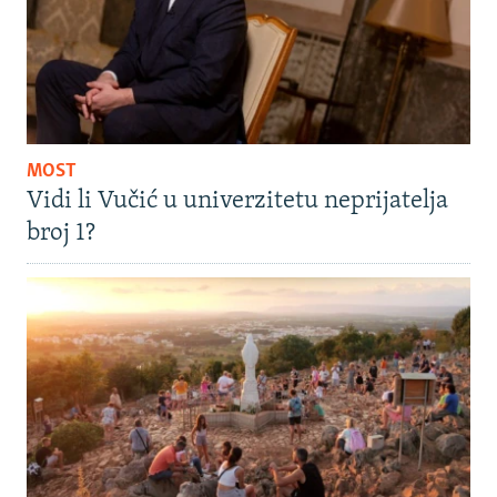
MOST
Vidi li Vučić u univerzitetu neprijatelja
broj 1?