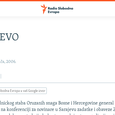
JEVO
ača, 2006.
obodna Evropa u vaš Google izvor
nickog staba Oruzanih snaga Bosne i Hercegovine general 
u na konferenciji za novinare u Sarajevu zadatke i obaveze