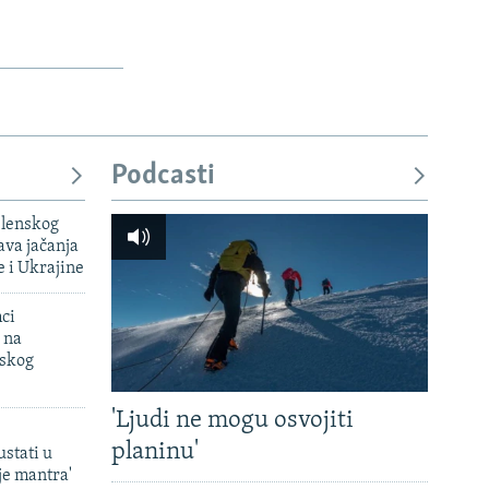
Podcasti
elenskog
va jačanja
e i Ukrajine
mci
 na
uskog
'Ljudi ne mogu osvojiti
planinu'
ustati u
je mantra'