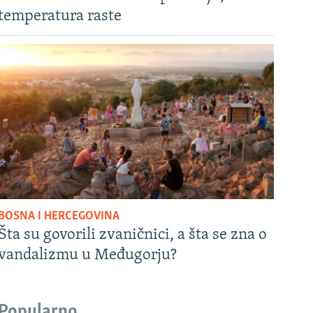
temperatura raste
BOSNA I HERCEGOVINA
Šta su govorili zvaničnici, a šta se zna o
vandalizmu u Međugorju?
Popularno