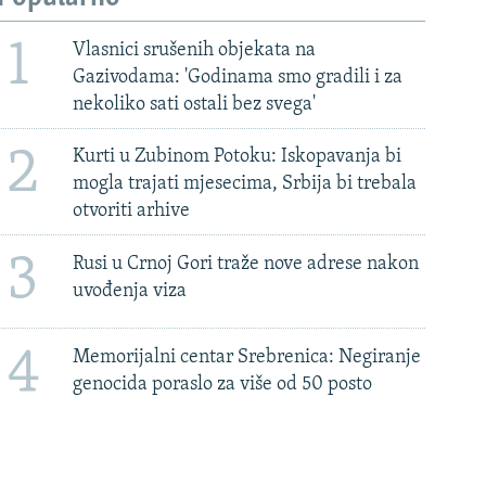
1
Vlasnici srušenih objekata na
Gazivodama: 'Godinama smo gradili i za
nekoliko sati ostali bez svega'
2
Kurti u Zubinom Potoku: Iskopavanja bi
mogla trajati mjesecima, Srbija bi trebala
otvoriti arhive
3
Rusi u Crnoj Gori traže nove adrese nakon
uvođenja viza
4
Memorijalni centar Srebrenica: Negiranje
genocida poraslo za više od 50 posto