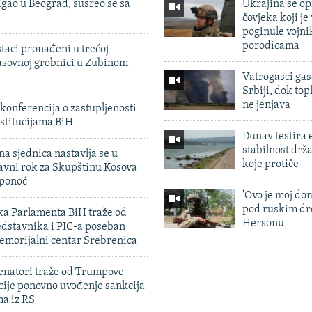
igao u Beograd, susreo se sa
Ukrajina se op
čovjeka koji je
poginule vojni
porodicama
taci pronađeni u trećoj
sovnoj grobnici u Zubinom
Vatrogasci gas
Srbiji, dok topl
ne jenjava
konferencija o zastupljenosti
stitucijama BiH
Dunav testira
stabilnost drž
na sjednica nastavlja se u
koje protiče
avni rok za Skupštinu Kosova
 ponoć
'Ovo je moj dom
pod ruskim dr
ka Parlamenta BiH traže od
Hersonu
edstavnika i PIC-a poseban
emorijalni centar Srebrenica
enatori traže od Trumpove
cije ponovno uvođenje sankcija
ma iz RS