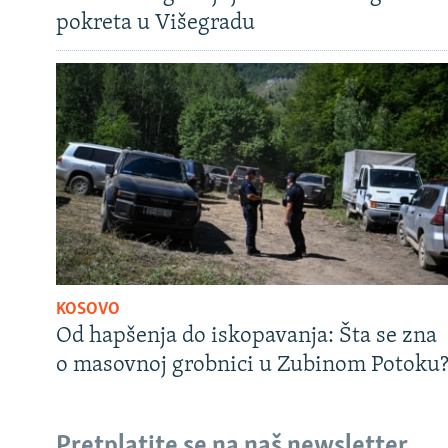
pokreta u Višegradu
KOSOVO
Od hapšenja do iskopavanja: Šta se zna
o masovnoj grobnici u Zubinom Potoku
Pretplatite se na naš newsletter