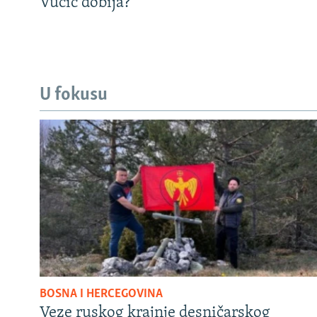
Vučić dobija?
U fokusu
BOSNA I HERCEGOVINA
Veze ruskog krajnje desničarskog