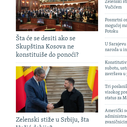
Zelenski st
Vučićem
Posmrtni os
mogućoj ma
Potoku
Šta će se desiti ako se
U Sarajevu 
Skupština Kosova ne
naroda u in
konstituiše do ponoći?
Konstitutiv
subotu, ust
završava u
Tri poslani
visokog pr
status za M
Američki s
administra
Zelenski stiže u Srbiju, šta
zvaničnici