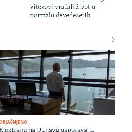
vitezovi vraćali život u
normalu devedesetih
OBJAŠNJENO
Elektrane na Dunavu usporavaju,