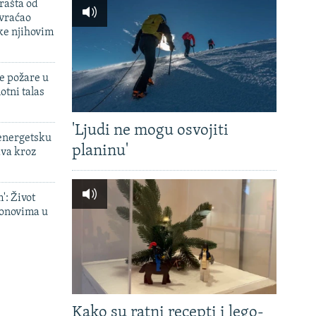
rašta od
 vraćao
ke njihovim
e požare u
otni talas
'Ljudi ne mogu osvojiti
 energetsku
planinu'
ava kroz
': Život
onovima u
Kako su ratni recepti i lego-