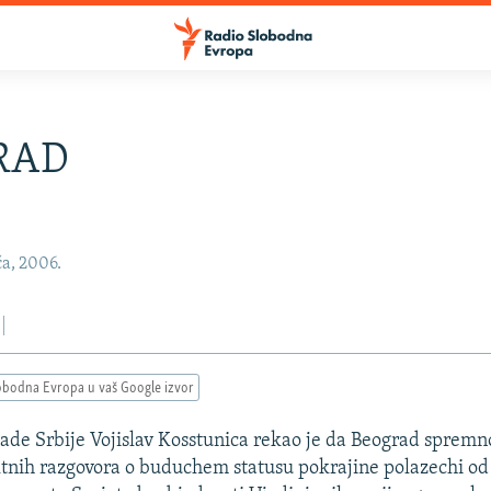
RAD
ča, 2006.
obodna Evropa u vaš Google izvor
ade Srbije Vojislav Kosstunica rekao je da Beograd sprem
tnih razgovora o buduchem statusu pokrajine polazechi od