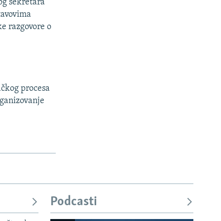
og sekretara
stavovima
ke razgovore o
račkog procesa
organizovanje
Podcasti