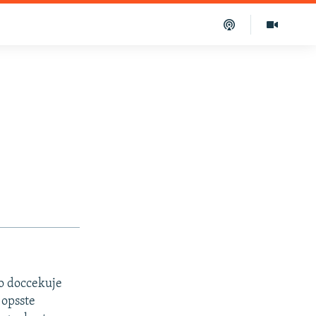
no doccekuje
 opsste