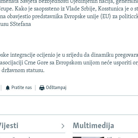
menata Savjeta bezbjednosti Ujedinjenih nacija, generaln
rupe. Kako je saopssteno iz Vlade Srbije, Kosstunica je o 
na obavjestio predstavnika Evropske unije (EU) za politicc
usu SStefana
pske integracije ocijenio je u srijedu da dinamiku pregova
 i asocijaciji Crne Gore sa Evropskom unijom neće usporiti 
 državnom statusu.
Pratite nas
Odštampaj
ijesti
Multimedija