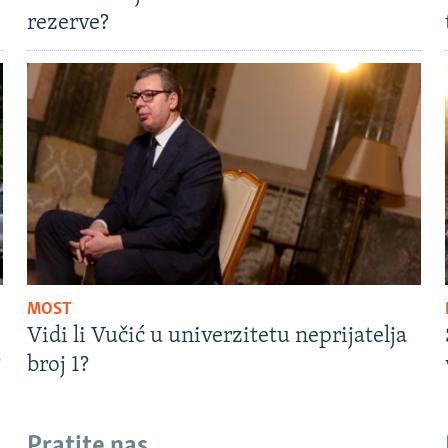
rezerve?
MOST
Vidi li Vučić u univerzitetu neprijatelja
?
broj 1?
Pratite nas