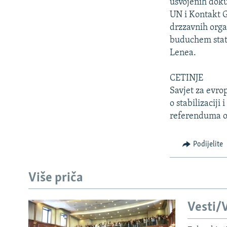
ISPRIČAJ MI
usvojenih doku
UN i Kontakt G
DNEVNO@RSE
drzzavnih orga
SPECIJALI RSE
buduchem stat
Lenea.
VIŠE OD NASLOVA
GENOCID U SREBRENICI
CETINJE
Savjet za evro
POPLAVE I KLIZIŠTA U BIH 2024.
o stabilizaciji
TV LIBERTY
referenduma o
POST SCRIPTUM
Podijelite
MOJA EVROPA
TRI DECENIJE OD RATA U BIH
Više priča
SVE KARTE DEJTONA
NASTANAK I RASPAD JUGOSLAVIJE
Vesti/V