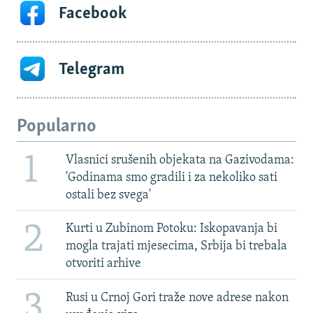
Facebook
Telegram
Popularno
1
Vlasnici srušenih objekata na Gazivodama:
'Godinama smo gradili i za nekoliko sati
ostali bez svega'
2
Kurti u Zubinom Potoku: Iskopavanja bi
mogla trajati mjesecima, Srbija bi trebala
otvoriti arhive
3
Rusi u Crnoj Gori traže nove adrese nakon