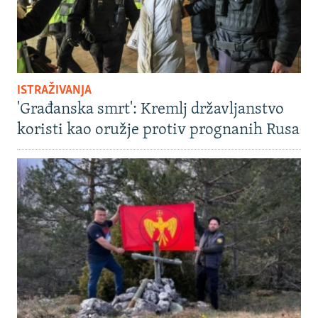
ISTRAŽIVANJA
'Građanska smrt': Kremlj državljanstvo
koristi kao oružje protiv prognanih Rusa