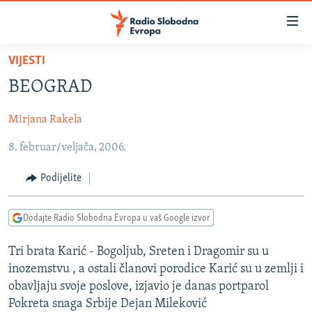
Dostupni
linkovi
Pređite
VIJESTI
na
VIJESTI
BEOGRAD
glavni
BOSNA I HERCEGOVINA
sadržaj
Mirjana Rakela
SRBIJA
Pređite
na
8. februar/veljača, 2006.
KOSOVO
glavnu
CRNA GORA
navigaciju
Podijelite
Pređite
VIZUELNO
na
Dodajte Radio Slobodna Evropa u vaš Google izvor
PODCASTI
VIDEO
pretragu
RAT U UKRAJINI
FOTOGALERIJE
Tri brata Karić - Bogoljub, Sreten i Dragomir su u
inozemstvu , a ostali članovi porodice Karić su u zemlji i
KINA NA BALKANU
INFOGRAFIKE
obavljaju svoje poslove, izjavio je danas portparol
RSE PRIČE IZ SVIJETA
Pokreta snaga Srbije Dejan Mileković