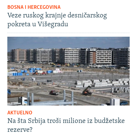
BOSNA I HERCEGOVINA
Veze ruskog krajnje desničarskog
pokreta u Višegradu
AKTUELNO
Na šta Srbija troši milione iz budžetske
rezerve?