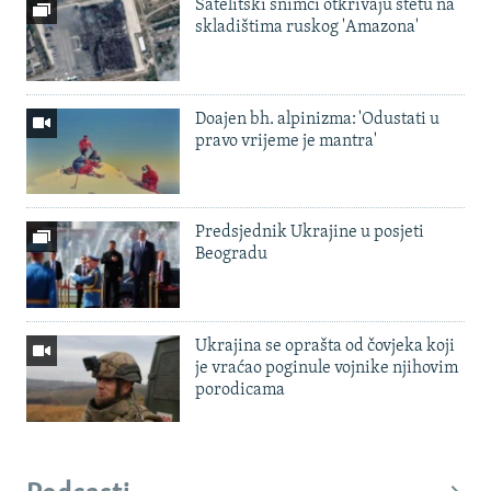
Satelitski snimci otkrivaju štetu na
skladištima ruskog 'Amazona'
Doajen bh. alpinizma: 'Odustati u
pravo vrijeme je mantra'
Predsjednik Ukrajine u posjeti
Beogradu
Ukrajina se oprašta od čovjeka koji
je vraćao poginule vojnike njihovim
porodicama