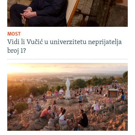
MOST
Vidi li Vučić u univerzitetu neprijatelja
broj 1?