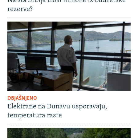
Na šta Srbija troši milione iz budžetske
rezerve?
OBJAŠNJENO
Elektrane na Dunavu usporavaju,
temperatura raste