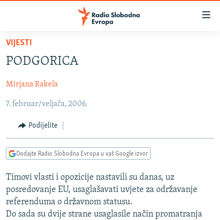
Dostupni
linkovi
Pređite
VIJESTI
na
VIJESTI
PODGORICA
glavni
BOSNA I HERCEGOVINA
sadržaj
Mirjana Rakela
SRBIJA
Pređite
na
7. februar/veljača, 2006.
KOSOVO
glavnu
CRNA GORA
navigaciju
Podijelite
Pređite
VIZUELNO
na
Dodajte Radio Slobodna Evropa u vaš Google izvor
PODCASTI
VIDEO
pretragu
RAT U UKRAJINI
FOTOGALERIJE
Timovi vlasti i opozicije nastavili su danas, uz
posredovanje EU, usaglašavati uvjete za održavanje
KINA NA BALKANU
INFOGRAFIKE
referenduma o državnom statusu.
RSE PRIČE IZ SVIJETA
Do sada su dvije strane usaglasile način promatranja