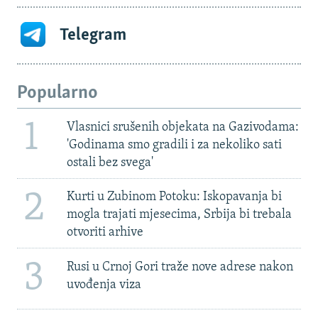
Telegram
Popularno
1
Vlasnici srušenih objekata na Gazivodama:
'Godinama smo gradili i za nekoliko sati
ostali bez svega'
2
Kurti u Zubinom Potoku: Iskopavanja bi
mogla trajati mjesecima, Srbija bi trebala
otvoriti arhive
3
Rusi u Crnoj Gori traže nove adrese nakon
uvođenja viza