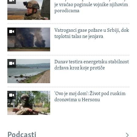
je vraćao poginule vojnike njihovim
porodicama
Vatrogasci gase požare u Srbiji, dok
toplotni talas ne jenjava
Dunav testira energetsku stabilnost
država kroz koje protiče
'Ovo je moj dom': Život pod ruskim
dronovima u Hersonu
Podcasti