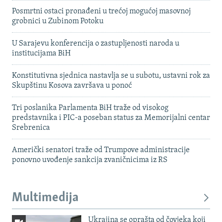
Posmrtni ostaci pronađeni u trećoj mogućoj masovnoj
grobnici u Zubinom Potoku
U Sarajevu konferencija o zastupljenosti naroda u
institucijama BiH
Konstitutivna sjednica nastavlja se u subotu, ustavni rok za
Skupštinu Kosova završava u ponoć
Tri poslanika Parlamenta BiH traže od visokog
predstavnika i PIC-a poseban status za Memorijalni centar
Srebrenica
Američki senatori traže od Trumpove administracije
ponovno uvođenje sankcija zvaničnicima iz RS
Multimedija
Ukrajina se oprašta od čovjeka koji