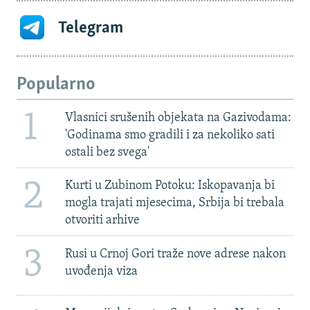
Telegram
Popularno
1
Vlasnici srušenih objekata na Gazivodama:
'Godinama smo gradili i za nekoliko sati
ostali bez svega'
2
Kurti u Zubinom Potoku: Iskopavanja bi
mogla trajati mjesecima, Srbija bi trebala
otvoriti arhive
3
Rusi u Crnoj Gori traže nove adrese nakon
uvođenja viza