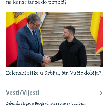
ne konstituiše do ponoći?
Zelenski stiže u Srbiju, šta Vučić dobija?
Vesti/Vijesti
Zelenski stigao u Beograd, susreo se sa Vučićem