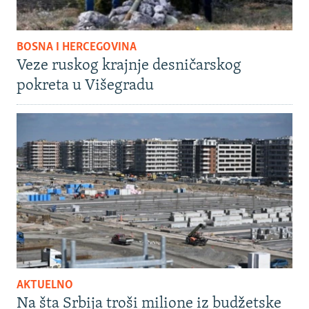
BOSNA I HERCEGOVINA
Veze ruskog krajnje desničarskog
pokreta u Višegradu
AKTUELNO
Na šta Srbija troši milione iz budžetske