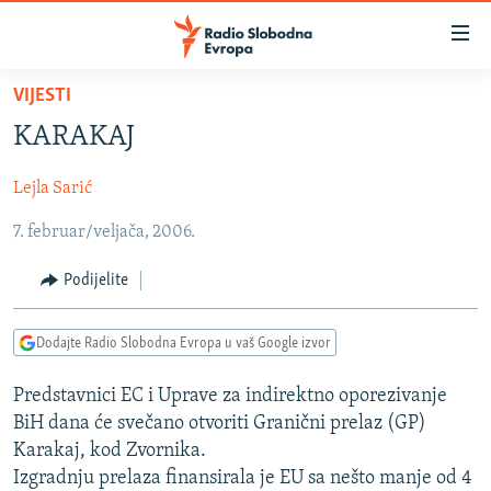
Dostupni
linkovi
Pređite
VIJESTI
na
VIJESTI
KARAKAJ
glavni
BOSNA I HERCEGOVINA
sadržaj
Lejla Sarić
SRBIJA
Pređite
na
7. februar/veljača, 2006.
KOSOVO
glavnu
CRNA GORA
navigaciju
Podijelite
Pređite
VIZUELNO
na
Dodajte Radio Slobodna Evropa u vaš Google izvor
PODCASTI
VIDEO
pretragu
RAT U UKRAJINI
FOTOGALERIJE
Predstavnici EC i Uprave za indirektno oporezivanje
BiH dana će svečano otvoriti Granični prelaz (GP)
KINA NA BALKANU
INFOGRAFIKE
Karakaj, kod Zvornika.
RSE PRIČE IZ SVIJETA
Izgradnju prelaza finansirala je EU sa nešto manje od 4