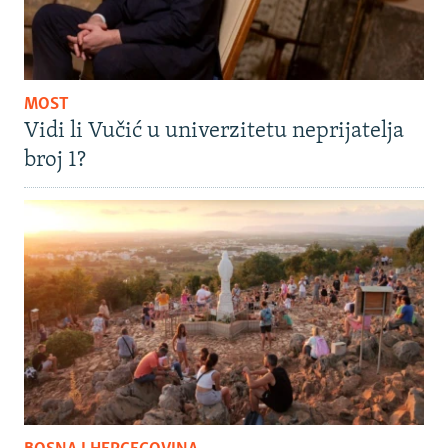
MOST
Vidi li Vučić u univerzitetu neprijatelja
broj 1?