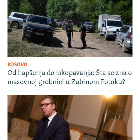
KOSOVO
Od hapšenja do iskopavanja: Šta se zna o
masovnoj grobnici u Zubinom Potoku?