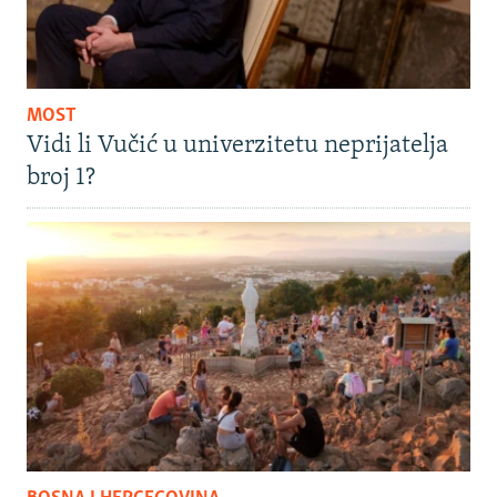
MOST
Vidi li Vučić u univerzitetu neprijatelja
broj 1?