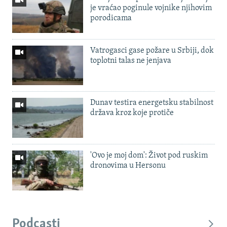
je vraćao poginule vojnike njihovim
porodicama
Vatrogasci gase požare u Srbiji, dok
toplotni talas ne jenjava
Dunav testira energetsku stabilnost
država kroz koje protiče
'Ovo je moj dom': Život pod ruskim
dronovima u Hersonu
Podcasti