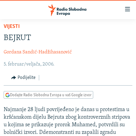
Dostupni
linkovi
Pređite
VIJESTI
na
VIJESTI
BEJRUT
glavni
BOSNA I HERCEGOVINA
sadržaj
Gordana Sandić-Hadžihasanović
SRBIJA
Pređite
na
5. februar/veljača, 2006.
KOSOVO
glavnu
CRNA GORA
navigaciju
Podijelite
Pređite
VIZUELNO
na
Dodajte Radio Slobodna Evropa u vaš Google izvor
PODCASTI
VIDEO
pretragu
RAT U UKRAJINI
FOTOGALERIJE
Najmanje 28 ljudi povrijeđeno je danas u protestima u
kršćanskom dijelu Bejruta zbog kontroverznih stripova
KINA NA BALKANU
INFOGRAFIKE
u kojima se prikazuje prorok Muhamed, potvrdili su
RSE PRIČE IZ SVIJETA
bolnički izvori. Ddemonstranti su zapalili zgradu