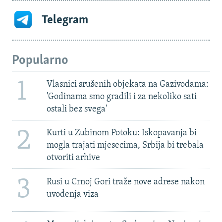
Telegram
Popularno
1
Vlasnici srušenih objekata na Gazivodama:
'Godinama smo gradili i za nekoliko sati
ostali bez svega'
2
Kurti u Zubinom Potoku: Iskopavanja bi
mogla trajati mjesecima, Srbija bi trebala
otvoriti arhive
3
Rusi u Crnoj Gori traže nove adrese nakon
uvođenja viza