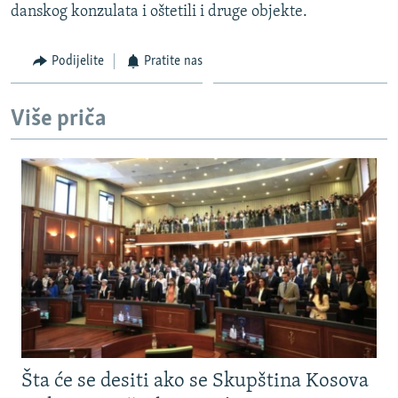
danskog konzulata i oštetili i druge objekte.
ISPRIČAJ MI
DNEVNO@RSE
Podijelite
Pratite nas
SPECIJALI RSE
VIŠE OD NASLOVA
Više priča
PRATITE NAS
GENOCID U SREBRENICI
POPLAVE I KLIZIŠTA U BIH 2024.
TV LIBERTY
Sve RFE/RL stranice
POST SCRIPTUM
MOJA EVROPA
TRI DECENIJE OD RATA U BIH
SVE KARTE DEJTONA
NASTANAK I RASPAD JUGOSLAVIJE
Šta će se desiti ako se Skupština Kosova