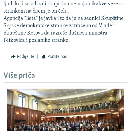
ljudi koji su održali skupštinu nemaju nikakve veze sa
ISPRIČAJ MI
strankom na čijem je on čelu.
DNEVNO@RSE
Agencija "Beta" je javila i to da je na sednici Skupštine
Srpske demokratske stranke zatraženo od Vlade i
SPECIJALI RSE
Skupštine Kosova da razreše dužnosti ministra
VIŠE OD NASLOVA
Petkovića i poslanike stranke.
PRATITE NAS
GENOCID U SREBRENICI
Podijelite
Pratite nas
POPLAVE I KLIZIŠTA U BIH 2024.
TV LIBERTY
Sve RFE/RL stranice
Više priča
POST SCRIPTUM
MOJA EVROPA
TRI DECENIJE OD RATA U BIH
SVE KARTE DEJTONA
NASTANAK I RASPAD JUGOSLAVIJE