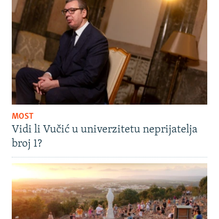
MOST
Vidi li Vučić u univerzitetu neprijatelja
broj 1?