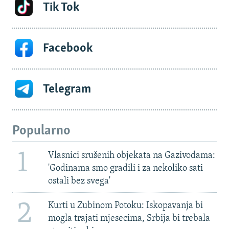
Tik Tok
Facebook
Telegram
Popularno
1
Vlasnici srušenih objekata na Gazivodama:
'Godinama smo gradili i za nekoliko sati
ostali bez svega'
2
Kurti u Zubinom Potoku: Iskopavanja bi
mogla trajati mjesecima, Srbija bi trebala