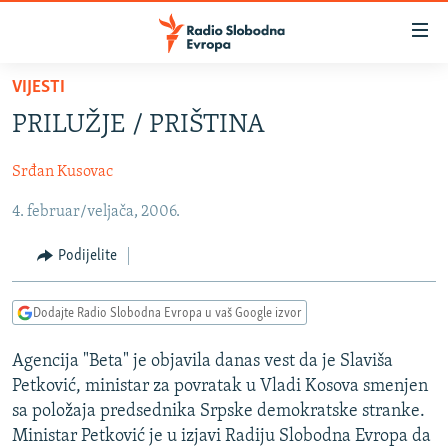
Dostupni
linkovi
Pređite
VIJESTI
na
VIJESTI
PRILUŽJE / PRIŠTINA
glavni
BOSNA I HERCEGOVINA
sadržaj
Srđan Kusovac
SRBIJA
Pređite
na
4. februar/veljača, 2006.
KOSOVO
glavnu
CRNA GORA
navigaciju
Podijelite
Pređite
VIZUELNO
na
Dodajte Radio Slobodna Evropa u vaš Google izvor
PODCASTI
VIDEO
pretragu
RAT U UKRAJINI
FOTOGALERIJE
Agencija "Beta" je objavila danas vest da je Slaviša
Petković, ministar za povratak u Vladi Kosova smenjen
KINA NA BALKANU
INFOGRAFIKE
sa položaja predsednika Srpske demokratske stranke.
RSE PRIČE IZ SVIJETA
Ministar Petković je u izjavi Radiju Slobodna Evropa da